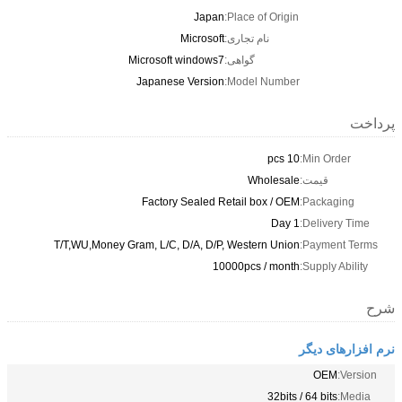
Japan
Place of Origin:
نام تجاری:
Microsoft
گواهی:
Microsoft windows7
Japanese Version
Model Number:
پرداخت
10 pcs
Min Order:
قیمت:
Wholesale
Factory Sealed Retail box / OEM
Packaging:
1 Day
Delivery Time:
T/T,WU,Money Gram, L/C, D/A, D/P, Western Union
Payment Terms:
10000pcs / month
Supply Ability:
شرح
نرم افزارهای دیگر
OEM
Version:
32bits / 64 bits
Media: