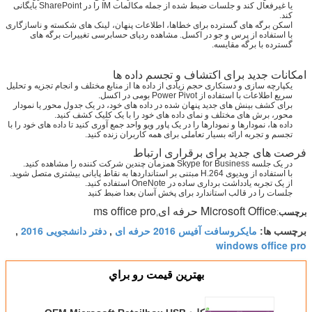
یا غیرفعال کند و جلسات ضبط شده از جمله مکالمات IM را در SharePoint بایگانی
کند.
اسکن برگه های گسترده برای خطاها، اطلاعات پنهان، لینک های شکسته و ناسازگاری
با استفاده از پرس و جو در اکسل. مشاهده ردپای حسابرسی تغییرات برگه های
گسترده با برگه مقایسه.
امکانات جدید برای اکتشاف و تجسم داده ها
یکپارچه سازی و دستکاری حجم زیادی از داده ها از منابع مختلف و انجام تجزیه و تحلیل
سریع اطلاعات با استفاده از Power Pivot بومی در اکسل.
برای کشف بینش های جدید پنهان شده در داده های خود، در یک جدول محور یا نمودار
محور، برش های مختلف و نمای داده های خود را با یک کلیک کشف کنید.
داده ها، نمودارها و نمودارها را در یک پاور ویو واحد جمع آوری کنید تا داده های خود را با
تجسم و تجربه ارائه بسیار تعاملی برای همه کاربران زنده کنید.
فرصت های جدید برای برقراری ارتباط
در یک جلسه Skype for Business همزمان چندین شرکت کننده را مشاهده کنید.
با استفاده از ویدیوی H.264 مبتنی بر استانداردها به نقاط پایانی بیشتری متصل شوید.
از یک تجربه یادداشت برداری ساده در OneNote استفاده کنید.
جلسات را در قالب استاندارد برای پخش آسان بعدا ضبط کنید
Microsoft Office حرفه ای
ms office pro
برچسب
:
,
مایکروسافت آفیس 2016 حرفه ای
دفتر دانشجویی 2016
برچسب ها:
,
,
windows office pro
بهترين قيمت رو براي