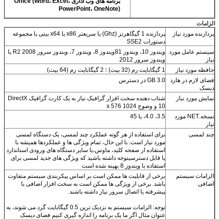
برنامه های وب اداری Office (Word، Excel،
PowerPoint، OneNote)
الزامات
پردازنده مورد نیاز
پردازنده 1 گیگاهرتز (Ghz) یا سریعتر x86 یا x64 بیتی با مجموعه
دستورات SSE2
سیستم عامل مورد
ویندوز 10، ویندوز 81ویندوز 8، ویندوز 7، ویندوز سرور 2008 R2 یا
نیاز
ویندوز سرور 2012
حافظه مورد نیاز
1 گیگابایت رم (32 بیت) ؛ 2 گیگابایت رم (64 بیت)
فضای لازم در هارد
3.0 GB در دسترس
دیسک
نمایش مورد نیاز
شتاب دهنده سخت افزار گرافیک نیاز به یک کارت گرافیک DirectX
10 و وضوح 1024 x 576
نسخه.NET مورد
3.5، 4.0، یا 45
نیاز
چند لمسی
برای استفاده از هر گونه عملکرد چند لمسی، یک دستگاه لمسی
مورد نیاز است. با این حال، تمام ویژگی ها و عملکردها همیشه با
استفاده از صفحه کلید، ماوس،یا سایر دستگاه های ورودی استاندارد
یا قابل دسترسیتوجه داشته باشید که ویژگی های جدید لمسی برای
استفاده با ویندوز 8 بهینه شده است
الزامات سیستم
برخی از قابلیت ها ممکن است بر اساس پیکربندی سیستم متفاوت
اضافی
باشد. برخی از ویژگی ها ممکن است به سخت افزار اضافی یا
پیشرفته یا اتصال سرور نیاز داشته باشند.
توجه: الزامات سیستم به نزدیک ترین 0.5 گیگابایت گرد می شوند، به
عنوان مثال اگر ما یک برنامه را اندازه گیری کنیم فضای دیسک