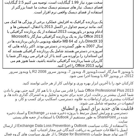
سخت مورد نیاز 1.99 گیگابایت است، توصیه می کنیم 2.5 گیگابایت
فضای دیسک. نیاز های سیستم دیسک سخت ما عمدا بزرگتر از
استفاده از فضای دیسک واقعی نرم افزار است.
یک پردازنده گرافیک به افزایش عملکرد برخی از ویژگی ها کمک می
کند، مانند ترسیم جداول در اکسل 2013 یا انتقال، انیمیشن ها و
ادغام ویدیو در پاورپوینت 2013.استفاده از یک پردازنده گرافیکی با
Office 2013 نیاز به یک پردازنده گرافیکی سازگار با Microsoft
DirectX 10 دارد که 64 MB حافظه ویدیویی دارداین پردازنده ها در
سال 2007 به طور گسترده در دسترس بودند. اکثر رایانه هایی که
امروزه در دسترس هستند شامل یک پردازنده گرافیکی هستند که
این استاندارد را برآورده می کنند یا از آن فراتر می روند.اگر شما یا
کاربران شما پردازنده گرافیکی نداشته باشید، شما هنوز هم می
توانید Office 2013 را اجرا کنید.
با ویندوز 8 سازگار است1ویندوز 8، ویندوز 7، ویندوز سرور 2008 R2 یا ویندوز سرور
2012، در ویندوز XP یا ویستا اجرا نمی شود.
کارکنان خود را با آخرین ابزار بهره وری و توانایی کار از هر جایی توانمند کنید.
Office Professional Plus 2013 شما را قادر می سازد تا با هم کار کنید حتی بهتر با دادن
شما کنترل بیشتر بر رعایت، ابزار جدید برای تجزیه و تحلیل و به اشتراک گذاری داده ها، و
امکانات بیشتری برای ارتباطات.به علاوه، دسترسی، اسکایپ برای کسب و کار، و
اینفوپات در مجموعه شامل می شوند.
قابلیت های جدید برای ایمیل و انطباق
دسترسی و ویرایش ایمیل مرتبط با پروژه ذخیره شده در Exchange و اسناد ذخیره
شده در SharePoint به طور مستقیم از Outlook با استفاده از جعبه های پستی
سایت.
با استفاده از نکات سیاست Outlook و Exchange Data Loss Prevention از ارسال
ایمیل با اطلاعات حساس به دریافت کنندگان غیر مجاز اجتناب کنید.
IT می تواند ضبط جلسات Skype for Business را از طریق سیاست های گروه فعال