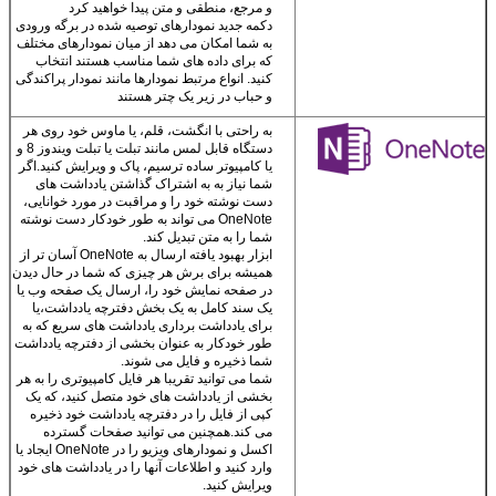
بکشید.
و مرجع، منطقی و متن پیدا خواهید کرد
دکمه جدید نمودارهای توصیه شده در برگه ورودی
دفتر شخصی
به شما امکان می دهد از میان نمودارهای مختلف
شما
که برای داده های شما مناسب هستند انتخاب
کنید. انواع مرتبط نمودارها مانند نمودار پراکندگی
اسناد جذاب و حرفه
پیام بگذارید
و حباب در زیر یک چتر هستند
ای ایجاد کنید، چه در
میز کار خود باشید و
به راحتی با انگشت، قلم، یا ماوس خود روی هر
ما به زودی با شما تماس خواهیم
چه در حال حرکت.
دستگاه قابل لمس مانند تبلت یا تبلت ویندوز 8 و
یا کامپیوتر ساده ترسیم، پاک و ویرایش کنید.اگر
گرفت
تنظیمات سفارشی
شما نیاز به به اشتراک گذاشتن یادداشت های
شما با شما در حال
دست نوشته خود را و مراقبت در مورد خوانایی،
گردش هستند.
وارد
OneNote می تواند به طور خودکار دست نوشته
حسابتون بشيد و
شما را به متن تبدیل کند.
کارتون رو از همون
ابزار بهبود یافته ارسال به OneNote آسان تر از
جايي که گذاشتيد ادامه
همیشه برای برش هر چیزی که شما در حال دیدن
بدين
در صفحه نمایش خود را، ارسال یک صفحه وب یا
فایل ها رو توی ابر
یک سند کامل به یک بخش دفترچه یادداشت،یا
ذخیره کن
برای یادداشت برداری یادداشت های سریع که به
Office اسناد
شما را در SkyDrive
طور خودکار به عنوان بخشی از دفترچه یادداشت
شما ذخیره و فایل می شوند.
ذخیره می کند تا
شما می توانید تقریبا هر فایل کامپیوتری را به هر
یادداشت ها، عکس ها
و فایل های شما
بخشی از یادداشت های خود متصل کنید، که یک
همیشه قابل
کپی از فایل را در دفترچه یادداشت خود ذخیره
می کند.همچنین می توانید صفحات گسترده
دسترسی باشند.
اکسل و نمودارهای ویزیو را در OneNote ایجاد یا
وارد کنید و اطلاعات آنها را در یادداشت های خود
ویرایش کنید.