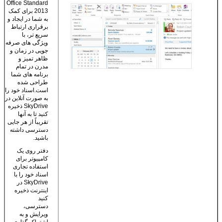
Office Standard
2013 برای کمک
به شما در ایجاد و
برقراری ارتباط
سریع تر، با
ویژگی های صرفه
جویی در زمان و
ظاهر تمیز و
مدرن در تمام
برنامه های شما
طراحی شده
است.اسناد خود را
به صورت آنلاین در
SkyDrive ذخیره
کنید تا به آنها
تقریباً از هر جایی
دسترسی داشته
باشید.
دفتر روی یک
کامپیوتر برای
استفاده تجاری
اسناد خود را با
SkyDrive در
اینترنت ذخیره
کنید
دسترسی،
ویرایش و به
اشتراک گذاری