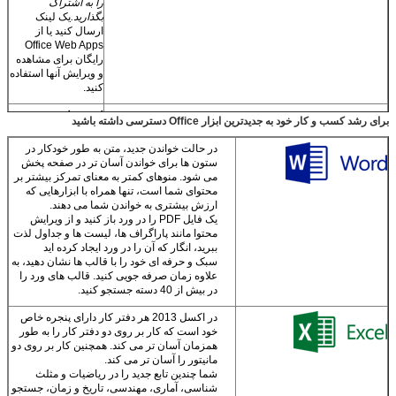
را به اشتراک
بگذارید.
یک لینک
ارسال کنید یا از
Office Web Apps
رایگان برای مشاهده
و ویرایش آنها استفاده
کنید.
ایده هات رو به
برای رشد کسب و کار خود به جدیدترین ابزار Office دسترسی داشته باشید
اسناد زیبا تبدیل
کن
در حالت خواندن جدید، متن به طور خودکار در
ستون ها برای خواندن آسان تر در صفحه پخش
با یک قالب شروع
می شود. منوهای کمتر به معنای تمرکز بیشتر بر
کنید، سپس کار خود
محتوای شما است، تنها همراه با ابزارهایی که
را با ابزار متخصص
ارزش بیشتری به خواندن شما می دهند.
انجام دهید.
یک فایل PDF را در ورد باز کنید و از ویرایش
محتوا مانند پاراگراف ها، لیست ها و جداول لذت
هر کاري که بخواي
ببرید، انگار که آن را در ورد ایجاد کرده اید
انجام بده
ایده های خود
سبک و حرفه ای خود را با قالب ها نشان دهید، به
را با استفاده از صفحه
علاوه زمان صرفه جویی کنید. قالب های ورد را
کلید، قلم یا صفحه
در بیش از 40 دسته جستجو کنید.
لمسی ضبط کنید.
با رسانه ها راحت کار
در اکسل 2013 هر دفتر کار دارای پنجره خاص
کنید.
تصاویر، فیلم ها و
خود است که کار بر روی دو دفتر کار را به طور
رسانه های آنلاین را به
همزمان آسان تر می کند. همچنین کار بر روی دو
فایل ها بکشید و رها
مانیتور را آسان تر می کند.
کنید و محتوای PDF را
شما چندین تابع جدید را در ریاضیات و مثلث
مستقیماً به ورد
شناسی، آماری، مهندسی، تاریخ و زمان، جستجو