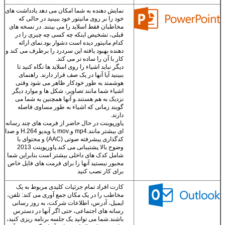
نمایش دهنده به شما امکان می دهد یادداشت های
خود را بر روی مانیتور خود ببینید در حالی که
مخاطبان فقط اسلاید را می بینند. در نسخه های
ارسال
قبلی، تشخیص اینکه چه کسی چه چیزی را در
کدام مانیتور دیده است دشوار بود.نمای ارائه
دهنده بهبود یافته این سردرد را برطرف می کند و
کار با آن را ساده تر می کند.
دیگر نباید اشیاء را روی اسلاید ها نگاه کنید تا
ببینید آیا آنها در یک صف قرار دارند. راهنمای
هوشمند به طور خودکار ظاهر می شود وقتی
اشیاء شما مانند تصاویر، شکل ها و موارد دیگر
نزدیک به هم هستند.و آنها همچنین به شما می
گویند زمانی که اشیاء به طور مساوی فاصله
دارند.
پاورپوینت در حال حاضر از فرمت های چند رسانه
ای بیشتر مانند.mp4 و.mov با ویدیو H.264 و صدا
کدگذاری پیشرفته صوتی (AAC) و محتوای با
وضوح بالا پشتیبانی می کند.پاورپوینت 2013
شامل کدک های داخلی بیشتر است بنابراین شما
مجبور نیستید آنها را برای فرمت های فایل خاص
برای کار نصب کنید
کارت افراد تمام جزئیات کلیدی مربوط به یک
مخاطب را در یک مکان جمع آوری می کند: تلفن،
ایمیل، آدرس، اطلاعات شرکت، به روز رسانی
رسانه های اجتماعی، حتی اگر آنها در دسترس
باشند.شما می توانید یک جلسه برنامه ریزی کنید،