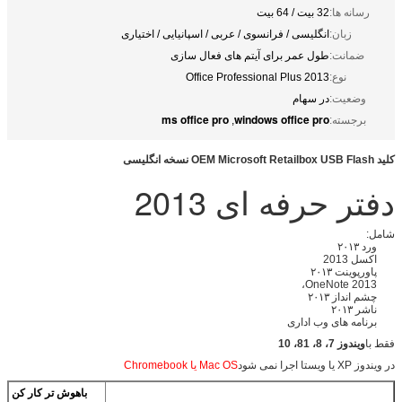
رسانه ها:
32 بیت / 64 بیت
زبان:
انگلیسی / فرانسوی / عربی / اسپانیایی / اختیاری
ضمانت:
طول عمر برای آیتم های فعال سازی
نوع:
Office Professional Plus 2013
وضعیت:
در سهام
ms office pro
windows office pro
برجسته:
,
کلید OEM Microsoft Retailbox USB Flash نسخه انگلیسی
دفتر حرفه ای 2013
شامل:
ورد ۲۰۱۳
اکسل 2013
پاورپوینت ۲۰۱۳
OneNote 2013،
چشم انداز ۲۰۱۳
ناشر ۲۰۱۳
برنامه های وب اداری
فقط با
ویندوز 7، 8، 81، 10
در ویندوز XP یا ویستا اجرا نمی شود
Mac OS یا Chromebook
باهوش تر کار کن