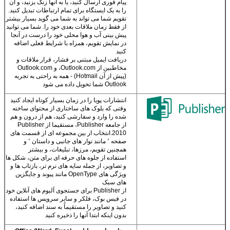
پیام فوری ارسال کنید، یا به آنها زنگ بزنید، و آن
را به یک ایستگاه برای تمام ارتباطات تبدیل کنید.
تقویم شما می تواند به شما می گوید بسیار بیشتر
از فقط زمان ملاقات بعدی خود را. شما می توانید
پیش بینی آب و هوا محلی خود را درست در آنجا
در نمایش تقویم، همراه با شرایط فعلی اضافه
کنید
دریافت ایمیل مبتنی بر فشار، قرار ملاقات و
مخاطبین از Outlook.com، و Outlook.com
(پیش از آن Hotmail) - همه به راحتی به تجربه
Outlook شما تحویل داده می شود
انتشارات پویا را در زمان بسیار کوتاه ایجاد کنید
وقتی که بلوک های ساختاری از محتوای ساخته
شده را وارد و سفارشی کنید، هم از درون و هم
از جامعه Publisher، مستقیما از Publisher
2010.انتخاب از بین مجموعه ای از قسمت های
صفحه ٬ مانند نوار های جانبی و داستان ٬ و
همچنین تقویم، مرزها، تبلیغات، و بیشتر
استفاده از جلوه های حرفه ای برای متن، شکل ها
و تصاویر، از جمله سایه های نرم تر، بازتاب ها و
ویژگی های OpenType مانند پیوند و جایگزین
های سبک
از Publisher برای جستجوی آلبوم های آنلاین خود
در فیس بوک، فلکر و سایر سرویس ها استفاده
کنید و تصاویر را مستقیماً به سند اضافه کنید،
بدون اینکه ابتدا آنها را ذخیره کنید