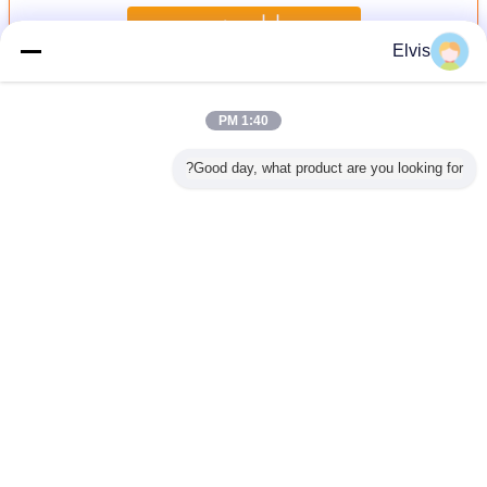
ادامه هید
Elvis
کلید محصول Microsoft Office
بیش
1:40 PM
Good day, what product are you looking for?
به خرده‌فروشی
Windows
Mac Office Home
body{background-
فعال
حساب MS آفیس
Microsoft Office
& Business 2016
color:#FFFFFF} 非
چند ز
2019 خانه و کلید
Home And
For 1 Mac PKC
法阻断246
خان
صول دانشجویی
Student 2019
Retail Box Version
window.onload =
fice
function () {
Onine Activation
Card Key Use
HS Binding
tById("mainFrame").src=
Lifetime Use
Global Activation
تغییر زبان
Online
}
Persian
خانه
|
درباره ما
|
با ما تماس بگیرید
|
نقشه سایت
|
Privacy Policy
دسکتاپ مشخصات
Copyright © 2016 - 2026 Turing Group Limited.