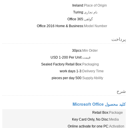
Ireland
Place of Origin:
نام تجاری:
Turing
گواهی:
Office 365
Office 2016 Home & Business
Model Number:
پرداخت
30pcs
Min Order:
قیمت:
USD 1-200 Per Unit
Sealed Factory Retail Box
Packaging:
1-3 work days
Delivery Time:
500 pieces per day
Supply Ability:
شرح
کلید محصول Microsoft Office
Retail Box
Package:
Key Card Only, No Disc
Media:
Online activate for one PC
Activation: