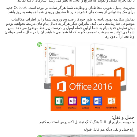
با یک تجربه ایمیل و تقویم که سریع و عالی به نظر می رسد، سازمان یافته بمانید
مدیریت ایمیل، تقویم، مخاطبان و وظایف شما هرگز ساده تر نبوده است. Outlook جدید
برای مک پشتیبانی از پست های فشرده دارد تا صندوق ورودی شما همیشه به روز باشد.
نمایش مکالمه بهبود یافته به طور خودکار صندوق ورودی شما را در اطراف مکالمات
موضوعی سازماندهی می کند، بنابراین دیگر هرگز به دنبال پیام های مرتبط نخواهید بود.و
پیش نمایش جدید پیام به شما اولین جمله ایمیل را درست زیر خط موضوع می دهد، پس
شما می توانید به سرعت تصمیم بگیرید که آیا شما می خواهید آن را در حال حاضر خواندن
و یا بعد از آن دوباره.
حمل و نقل:
ما دوست داريم از DHL هنگ کنگ نيشنل اکسپرس استفاده کنيم.
راه حمل و نقل ديگه هم قابل قبوله