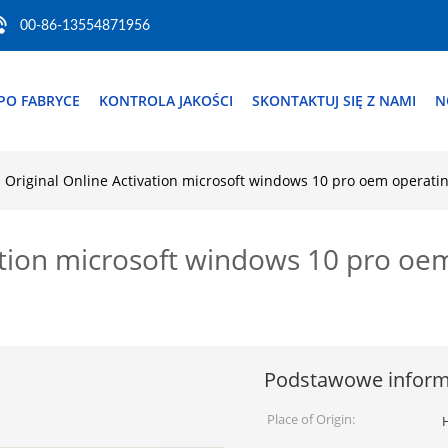
00-86-13554871956
PO FABRYCE
KONTROLA JAKOŚCI
SKONTAKTUJ SIĘ Z NAMI
N
Original Online Activation microsoft windows 10 pro oem operatin
ation microsoft windows 10 pro oe
Podstawowe inform
Place of Origin:
H