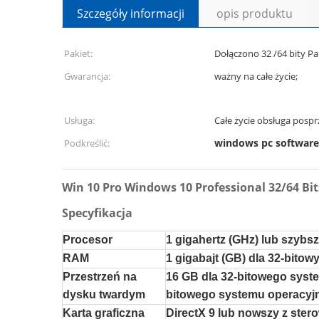
Szczegóły informacji
opis produktu
Pakiet:
Dołączono 32 /64 bity 
Gwarancja:
ważny na całe życie;
Usługa:
Całe życie obsługa posp
windows pc software
Podkreślić:
Win 10 Pro Windows 10 Professional 32/64 Bit
Specyfikacja
Procesor
1 gigahertz (GHz) lub szybs
RAM
1 gigabajt (GB) dla 32-bitow
Przestrzeń na
16 GB dla 32-bitowego syst
dysku twardym
bitowego systemu operacyj
Karta graficzna
DirectX 9 lub nowszy z ste