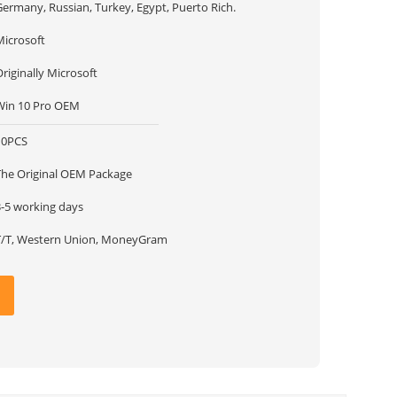
Germany, Russian, Turkey, Egypt, Puerto Rich.
Microsoft
riginally Microsoft
Win 10 Pro OEM
10PCS
The Original OEM Package
3-5 working days
T/T, Western Union, MoneyGram