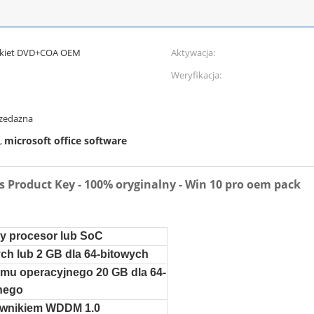
Pakiet DVD+COA OEM
Aktywacja:
Weryfikacja:
rzedażna
microsoft office software
,
s Product Key - 100% oryginalny - Win 10 pro oem pack
zy procesor lub SoC
ych lub 2 GB dla 64-bitowych
emu operacyjnego 20 GB dla 64-
nego
rownikiem WDDM 1.0