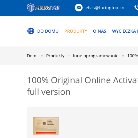
elvis@turingtop.cn
DO DOMU
PRODUKTY
O NAS
WYCIECZKA 
Dom
Produkty
Inne oprogramowanie
100% 
100% Original Online Activ
full version