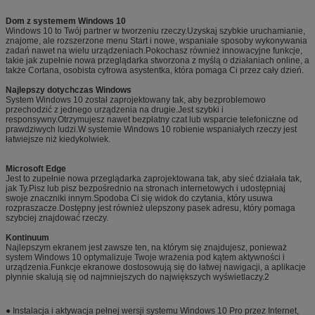
Dom z systemem Windows 10
Windows 10 to Twój partner w tworzeniu rzeczy.Uzyskaj szybkie uruchamianie,
znajome, ale rozszerzone menu Start i nowe, wspaniałe sposoby wykonywania
zadań nawet na wielu urządzeniach.Pokochasz również innowacyjne funkcje,
takie jak zupełnie nowa przeglądarka stworzona z myślą o działaniach online, a
także Cortana, osobista cyfrowa asystentka, która pomaga Ci przez cały dzień.
Najlepszy dotychczas Windows
System Windows 10 został zaprojektowany tak, aby bezproblemowo
przechodzić z jednego urządzenia na drugie.Jest szybki i
responsywny.Otrzymujesz nawet bezpłatny czat lub wsparcie telefoniczne od
prawdziwych ludzi.W systemie Windows 10 robienie wspaniałych rzeczy jest
łatwiejsze niż kiedykolwiek.
Microsoft Edge
Jest to zupełnie nowa przeglądarka zaprojektowana tak, aby sieć działała tak,
jak Ty.Pisz lub pisz bezpośrednio na stronach internetowych i udostępniaj
swoje znaczniki innym.Spodoba Ci się widok do czytania, który usuwa
rozpraszacze.Dostępny jest również ulepszony pasek adresu, który pomaga
szybciej znajdować rzeczy.
Kontinuum
Najlepszym ekranem jest zawsze ten, na którym się znajdujesz, ponieważ
system Windows 10 optymalizuje Twoje wrażenia pod kątem aktywności i
urządzenia.Funkcje ekranowe dostosowują się do łatwej nawigacji, a aplikacje
płynnie skalują się od najmniejszych do największych wyświetlaczy.2
● Instalacja i aktywacja pełnej wersji systemu Windows 10 Pro przez Internet,