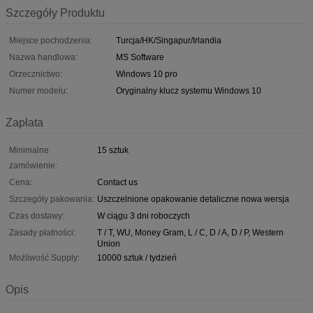
Szczegóły Produktu
Miejsce pochodzenia:
Turcja/HK/Singapur/Irlandia
Nazwa handlowa:
MS Software
Orzecznictwo:
Windows 10 pro
Numer modelu:
Oryginalny klucz systemu Windows 10
Zapłata
Minimalne
15 sztuk
zamówienie:
Cena:
Contact us
Szczegóły pakowania:
Uszczelnione opakowanie detaliczne nowa wersja
Czas dostawy:
W ciągu 3 dni roboczych
Zasady płatności:
T / T, WU, Money Gram, L / C, D / A, D / P, Western
Union
Możliwość Supply:
10000 sztuk / tydzień
Opis