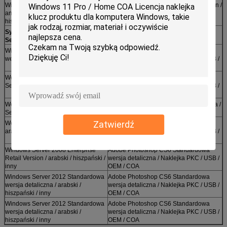
Windows 7 pro Retail 64-bitowy
Office 2016 Home and Business Version /
angielski / francuski / arabski /
Naklejka PKC / USB / OEM / COA
hiszpański / inny
System operacyjny Windows
Aplikacja Adobe Grahic:
Server:
Windows Server 2022 Standardowa
Adobe Photoshop CS6 Standardowa
wersja detaliczna
wersja detaliczna / Naklejka PKC / USB /
OEM / COA
Wersja detaliczna systemu Windows
Adobe Photoshop CS6 Rozszerzona
Server 2019 STD
wersja detaliczna / Naklejka PKC / USB /
OEM / COA
Wersja OEM systemu Windows
Adobe Photoshop CC wersja detaliczna /
Server 2016 STD
naklejka PKC / USB / OEM / COA
Zatwierdź
Wersja detaliczna Server 2008 R2 /
Adobe Photoshop CS6 Standardowa
arabski / hiszpański / inny
wersja detaliczna / Naklejka PKC / USB /
OEM / COA
Windows Server 2008 Enterprise
Adobe Photoshop CS6 Standardowa
Retail Version / arabski / hiszpański /
wersja detaliczna / Naklejka PKC / USB /
inny
OEM / COA
Windows Server 2012 Standardowa
Adobe Photoshop CS6 Standardowa
wersja detaliczna / arabski /
wersja detaliczna / Naklejka PKC / USB /
hiszpański / inny
OEM / COA
Windows Server 2012 Standardowa
Adobe Photoshop CS6 Standardowa
wersja detaliczna / arabski /
wersja detaliczna / Naklejka PKC / USB /
hiszpański / inny
OEM / COA