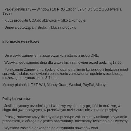
· Pakiet detaliczny — Windows 10 PRO Edition 32/64 Bit ISO z USB (wersja
1909)
· Klucz produktu COA do aktywacji – tylko 1 komputer
· Umowa dotycząca instrukcji i klucza produktu
informacje wysyłkowe
· Do wysyłki zamówienia zazwyczaj korzystamy z usług DHL.
· Wysyłka tego samego dnia dla wszystkich zamówień przed godziną 17:00.
· Po złożeniu Zamówienia.Będzie to oparte na firmie kurierskiej i będziesz mógł
sprawdzić status zamówienia po złożeniu zamówienia, ogólnie rzecz biorąc,
możesz go otrzymać około 3-7 dni.
Metody płatności: T / T, WU, Money Gram, Wechat, PayPal, Alipay
Polityka zwrotów
· Jeśli otrzymany przedmiot jest wadliwy, wymienimy go, jeśli to możliwe, w
ciągu dni gwarancyjnych, w przeciwnym razie zwrot nie zostanie przyjęty.
· Proszę zadawać wszystkie pytania przed/po zakupie, aby uniknąć otrzymania
przedmiotu, z którego nie jesteś zadowolony.Doceniamy Twoje opinie i wersety.
· Wymiana zostanie dokonana po otrzymaniu dowodów wad.