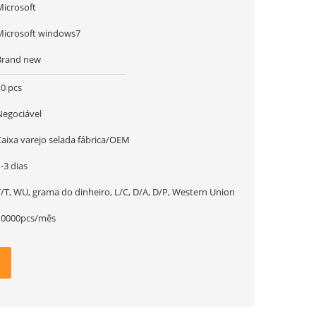
Microsoft
Microsoft windows7
Brand new
10 pcs
Negociável
Caixa varejo selada fábrica/OEM
-3 dias
T/T, WU, grama do dinheiro, L/C, D/A, D/P, Western Union
10000pcs/mês