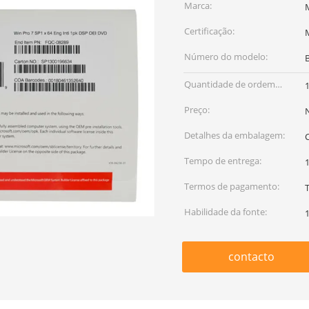
Marca:
Certificação:
Número do modelo:
Quantidade de ordem
mínima:
Preço:
Detalhes da embalagem:
Tempo de entrega:
1
Termos de pagamento:
Habilidade da fonte:
contacto