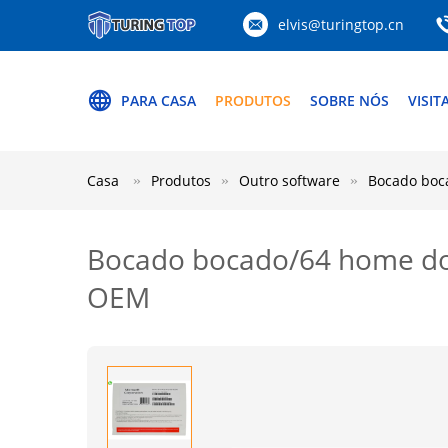
elvis@turingtop.cn
PARA CASA
PRODUTOS
SOBRE NÓS
VISIT
Casa
Produtos
Outro software
Bocado boc
Bocado bocado/64 home do 
OEM