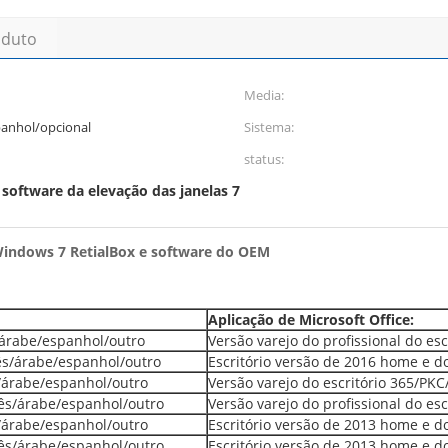
oduto
Media:
panhol/opcional
Sistema:
status:
software da elevação das janelas 7
,
indows 7 RetialBox e software do OEM
Aplicação de Microsoft Office:
/árabe/espanhol/outro
Versão varejo do profissional do e
cês/árabe/espanhol/outro
Escritório versão de 2016 home e 
s/árabe/espanhol/outro
Versão varejo do escritório 365/P
cês/árabe/espanhol/outro
Versão varejo do profissional do e
s/árabe/espanhol/outro
Escritório versão de 2013 home e 
cês/árabe/espanhol/outro
Escritório versão de 2013 home e 