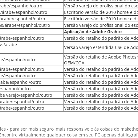
árabe/espanhol/outro
Versão varejo do profissional do e
ês/árabe/espanhol/outro
Escritório versão de 2010 home e 
/árabe/espanhol/outro
Escritório versão de 2010 home e 
cês/árabe/espanhol/outro
Versão varejo do profissional do e
Aplicação de Adobe Grahic:
árabe/espanhol/outro
Versão do retalho do padrão de A
ws/árabe
Versão varejo estendida CS6 de A
Versão do retalho de Adobe Photos
be/espanhol/outro
OEM/COA
árabe/espanhol/outro
Versão do retalho do padrão de A
be/espanhol/outro
Versão do retalho do padrão de A
rabe/espanhol/outro
Versão do retalho do padrão de A
/espanhol/outro
Versão do retalho do padrão de A
be varejo/espanhol/outro
Versão do retalho do padrão de A
árabe/espanhol/outro
Versão do retalho do padrão de A
árabe/espanhol/outro
Versão do retalho do padrão de A
es - para ser mais seguro, mais responsivo e às coisas do makethe 
. Encontre virtualmente qualquer coisa em seu PC apenas datilogra