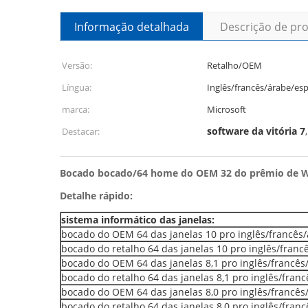
Informação detalhada
Descrição de pr
Versão:
Retalho/OEM
Língua:
Inglês/francês/árabe/es
marca:
Microsoft
software da vitória 7
Destacar:
Bocado bocado/64 home do OEM 32 do prêmio de W
Detalhe rápido:
sistema informático das janelas:
bocado do OEM 64 das janelas 10 pro inglês/francês
bocado do retalho 64 das janelas 10 pro inglês/fran
bocado do OEM 64 das janelas 8,1 pro inglês/francê
bocado do retalho 64 das janelas 8,1 pro inglês/fran
bocado do OEM 64 das janelas 8,0 pro inglês/francê
bocado do retalho 64 das janelas 8,0 pro inglês/fran