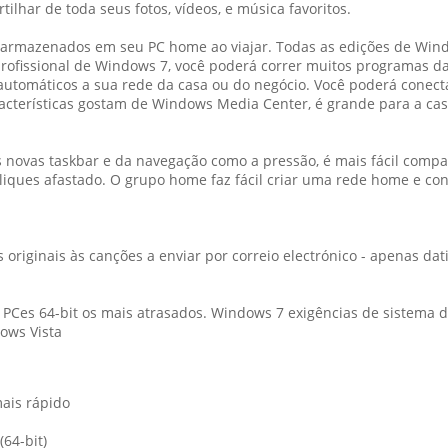
lhar de toda seus fotos, vídeos, e música favoritos.
ada armazenados em seu PC home ao viajar. Todas as edições de Win
 profissional de Windows 7, você poderá correr muitos programas
automáticos a sua rede da casa ou do negócio. Você poderá conec
acterísticas gostam de Windows Media Center, é grande para a ca
cas novas taskbar e da navegação como a pressão, é mais fácil compa
liques afastado. O grupo home faz fácil criar uma rede home e c
 originais às canções a enviar por correio electrónico - apenas d
Ces 64-bit os mais atrasados. Windows 7 exigências de sistema da 
ows Vista
mais rápido
(64-bit)