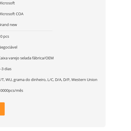
Microsoft
Microsoft COA
Brand new
10 pcs
Negociável
Caixa varejo selada fábrica/OEM
-3 dias
T/T, WU, grama do dinheiro, L/C, D/A, D/P, Western Union
10000pcs/mês