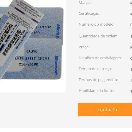
Marca:
Certificação:
Número do modelo:
Quantidade de ordem
mínima:
Preço:
Detalhes da embalagem:
Tempo de entrega:
1
Termos de pagamento:
Habilidade da fonte:
contacto