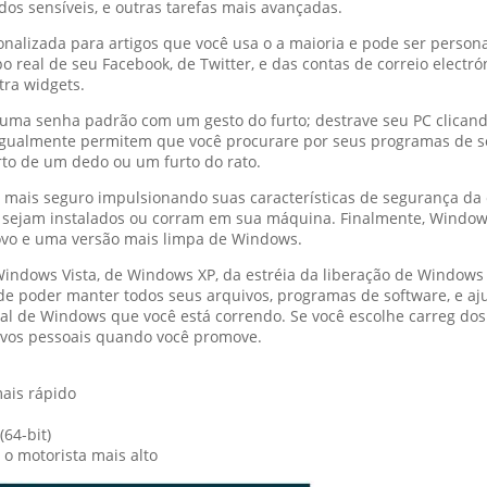
dos sensíveis, e outras tarefas mais avançadas.
onalizada para artigos que você usa o a maioria e pode ser person
 real de seu Facebook, de Twitter, e das contas de correio electró
tra widgets.
u uma senha padrão com um gesto do furto; destrave seu PC clican
gualmente permitem que você procurare por seus programas de softw
to de um dedo ou um furto do rato.
ais seguro impulsionando suas características de segurança da ex
 sejam instalados ou corram em sua máquina. Finalmente, Windows
novo e uma versão mais limpa de Windows.
ndows Vista, de Windows XP, da estréia da liberação de Windows 
e poder manter todos seus arquivos, programas de software, e aju
al de Windows que você está correndo. Se você escolhe carreg dos
ivos pessoais quando você promove.
mais rápido
(64-bit)
 o motorista mais alto