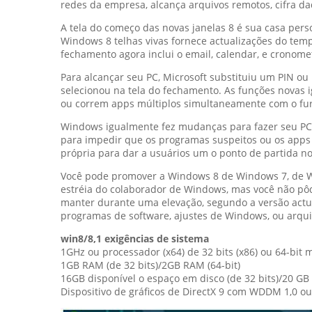
redes da empresa, alcança arquivos remotos, cifra da
A tela do começo das novas janelas 8 é sua casa pers
Windows 8 telhas vivas fornece actualizações do tempo
fechamento agora inclui o email, calendar, e cronome
Para alcançar seu PC, Microsoft substituiu um PIN o
selecionou na tela do fechamento. As funções novas i
ou correm apps múltiplos simultaneamente com o fur
Windows igualmente fez mudanças para fazer seu PC m
para impedir que os programas suspeitos ou os apps
própria para dar a usuários um o ponto de partida 
Você pode promover a Windows 8 de Windows 7, de Wi
estréia do colaborador de Windows, mas você não pôd
manter durante uma elevação, segundo a versão actu
programas de software, ajustes de Windows, ou arqu
win8/8,1 exigências de sistema
1GHz ou processador (x64) de 32 bits (x86) ou 64-bit 
1GB RAM (de 32 bits)/2GB RAM (64-bit)
16GB disponível o espaço em disco (de 32 bits)/20 GB 
Dispositivo de gráficos de DirectX 9 com WDDM 1,0 ou