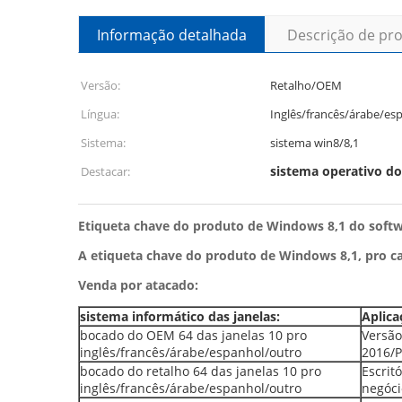
Informação detalhada
Descrição de pr
Versão:
Retalho/OEM
Língua:
Inglês/francês/árabe/es
Sistema:
sistema win8/8,1
sistema operativo do
Destacar:
Etiqueta chave do produto de Windows 8,1 do softw
A etiqueta chave do produto de Windows 8,1, pro cai
Venda por atacado:
sistema informático das janelas:
Aplica
bocado do OEM 64 das janelas 10 pro
Versão
inglês/francês/árabe/espanhol/outro
2016/
bocado do retalho 64 das janelas 10 pro
Escrit
inglês/francês/árabe/espanhol/outro
negóc