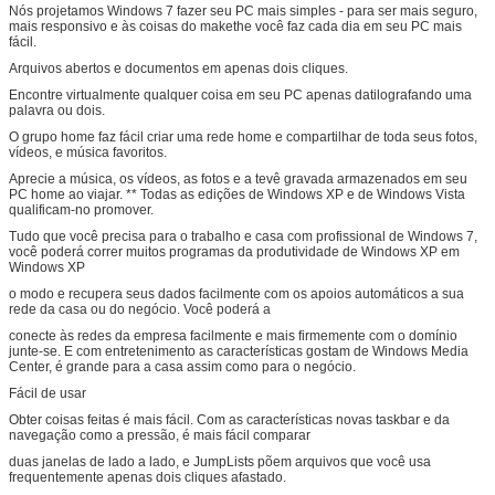
Nós projetamos Windows 7 fazer seu PC mais simples - para ser mais seguro,
mais responsivo e às coisas do makethe você faz cada dia em seu PC mais
fácil.
Arquivos abertos e documentos em apenas dois cliques.
Encontre virtualmente qualquer coisa em seu PC apenas datilografando uma
Deixe um recado
palavra ou dois.
O grupo home faz fácil criar uma rede home e compartilhar de toda seus fotos,
Ligaremos para você em breve!
vídeos, e música favoritos.
Aprecie a música, os vídeos, as fotos e a tevê gravada armazenados em seu
PC home ao viajar. ** Todas as edições de Windows XP e de Windows Vista
qualificam-no promover.
Tudo que você precisa para o trabalho e casa com profissional de Windows 7,
você poderá correr muitos programas da produtividade de Windows XP em
Windows XP
o modo e recupera seus dados facilmente com os apoios automáticos a sua
rede da casa ou do negócio. Você poderá a
conecte às redes da empresa facilmente e mais firmemente com o domínio
junte-se. E com entretenimento as características gostam de Windows Media
Center, é grande para a casa assim como para o negócio.
Fácil de usar
Obter coisas feitas é mais fácil. Com as características novas taskbar e da
navegação como a pressão, é mais fácil comparar
duas janelas de lado a lado, e JumpLists põem arquivos que você usa
frequentemente apenas dois cliques afastado.