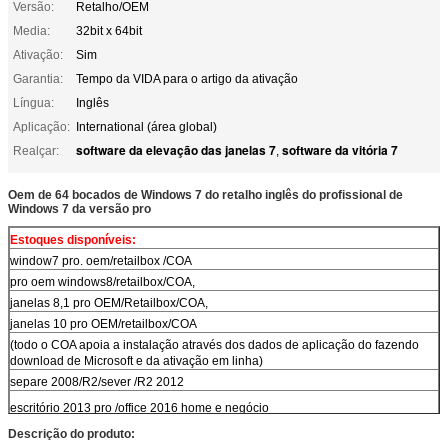
Versão:
Retalho/OEM
Media:
32bit x 64bit
Ativação:
Sim
Garantia:
Tempo da VIDA para o artigo da ativação
Língua:
Inglês
Aplicação:
International (área global)
software da elevação das janelas 7
software da vitória 7
Realçar:
,
Oem de 64 bocados de Windows 7 do retalho inglês do profissional de
Windows 7 da versão pro
Estoques disponíveis:
window7 pro. oem/retailbox /COA
pro oem windows8/retailbox/COA,
janelas 8,1 pro OEM/Retailbox/COA,
janelas 10 pro OEM/retailbox/COA
(todo o COA apoia a instalação através dos dados de aplicação do fazendo
download de Microsoft e da ativação em linha)
separe 2008/R2/sever /R2 2012
escritório 2013 pro /office 2016 home e negócio
Descrição do produto:
tipos diferentes do software original/altamente da cópia de Adobe