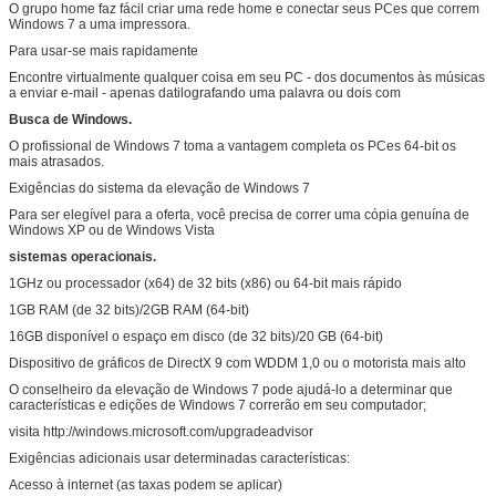
O grupo home faz fácil criar uma rede home e conectar seus PCes que correm
Windows 7 a uma impressora.
Submeter
Para usar-se mais rapidamente
Encontre virtualmente qualquer coisa em seu PC - dos documentos às músicas
a enviar e-mail - apenas datilografando uma palavra ou dois com
Busca de Windows.
O profissional de Windows 7 toma a vantagem completa os PCes 64-bit os
mais atrasados.
Exigências do sistema da elevação de Windows 7
Para ser elegível para a oferta, você precisa de correr uma cópia genuína de
Windows XP ou de Windows Vista
sistemas operacionais.
1GHz ou processador (x64) de 32 bits (x86) ou 64-bit mais rápido
1GB RAM (de 32 bits)/2GB RAM (64-bit)
16GB disponível o espaço em disco (de 32 bits)/20 GB (64-bit)
Dispositivo de gráficos de DirectX 9 com WDDM 1,0 ou o motorista mais alto
O conselheiro da elevação de Windows 7 pode ajudá-lo a determinar que
características e edições de Windows 7 correrão em seu computador;
visita http://windows.microsoft.com/upgradeadvisor
Exigências adicionais usar determinadas características:
Acesso à internet (as taxas podem se aplicar)