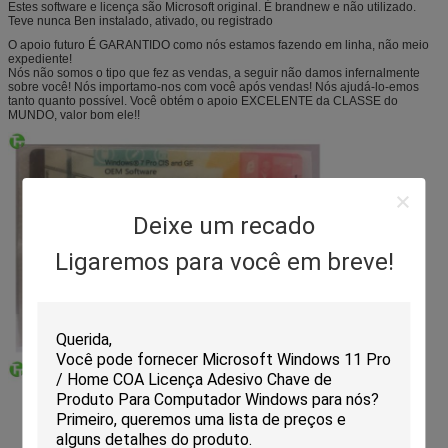
Estes software e licença são Microsoft original. É brandnew e não utilizado.
Teve nunca Ben instalado, ativado, ou registrado
O apoio futuro É GARANTIDO como nós estamos fazendo em linha, não meio
expediente!
Nós não somos o tipo que fez as vendas, a seguir não damos infernalmente
sobre você! Nós importamo-nos com você após vendas! Nós ajudá-lo-emos
tanto quanto possível. Você obtém o apoio EXCELENTE da CLASSE do
MUNDO, valor bom ele!!
Deixe um recado
Ligaremos para você em breve!