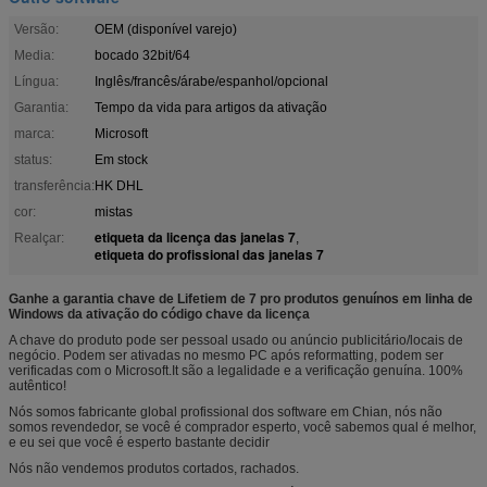
Versão:
OEM (disponível varejo)
Media:
bocado 32bit/64
Língua:
Inglês/francês/árabe/espanhol/opcional
Garantia:
Tempo da vida para artigos da ativação
marca:
Microsoft
status:
Em stock
transferência:
HK DHL
cor:
mistas
etiqueta da licença das janelas 7
Realçar:
,
etiqueta do profissional das janelas 7
Ganhe a garantia chave de Lifetiem de 7 pro produtos genuínos em linha de
Windows da ativação do código chave da licença
A chave do produto pode ser pessoal usado ou anúncio publicitário/locais de
negócio. Podem ser ativadas no mesmo PC após reformatting, podem ser
verificadas com o Microsoft.It são a legalidade e a verificação genuína. 100%
autêntico!
Nós somos fabricante global profissional dos software em Chian, nós não
somos revendedor, se você é comprador esperto, você sabemos qual é melhor,
e eu sei que você é esperto bastante decidir
Nós não vendemos produtos cortados, rachados.