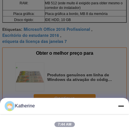
RAM:
MB 512 (este muito é exigido para obter mesmo o
corredor do instalador)
Placa gráfica:
Placa gráfica a bordo, MB 8 da memória
Disco rígido:
IDE HDD, 10 GB
Microsoft Office 2016 Profissional
Etiquetas:
,
Escritório do estudante 2016
,
etiqueta da licença das janelas 7
Obter o melhor preço para
Produtos genuínos em linha de
Windows da ativação do código
chave da licença da vitória 7
garantia chave da vida dos pro
Continue
Katherine
Outro software
Mais
7:44 AM