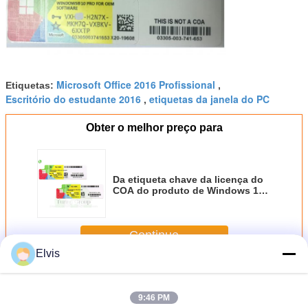
Microsoft Office 2016 Profissional
Etiquetas:
,
Escritório do estudante 2016
etiquetas da janela do PC
,
Obter o melhor preço para
Da etiqueta chave da licença do
COA do produto de Windows 10
negócio em linha do estábulo da
ativação do OEM
Continue
Elvis
Outro software
Mais
9:46 PM