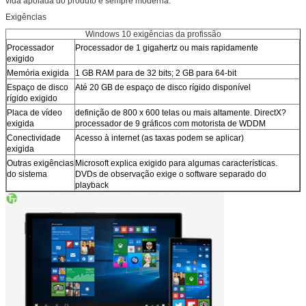
vida apoiada do produto é sempre moderna.
Exigências
Windows 10 exigências da profissão
Processador
Processador de 1 gigahertz ou mais rapidamente
exigido
Memória exigida
1 GB RAM para de 32 bits; 2 GB para 64-bit
Espaço de disco
Até 20 GB de espaço de disco rígido disponível
rígido exigido
Placa de vídeo
definição de 800 x 600 telas ou mais altamente. DirectX?
exigida
processador de 9 gráficos com motorista de WDDM
Conectividade
Acesso à internet (as taxas podem se aplicar)
exigida
Outras exigências
Microsoft explica exigido para algumas características.
do sistema
DVDs de observação exige o software separado do
playback