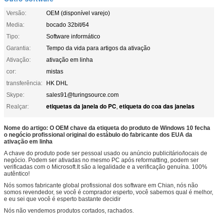
Versão:
OEM (disponível varejo)
Media:
bocado 32bit/64
Tipo:
Software informático
Garantia:
Tempo da vida para artigos da ativação
Ativação:
ativação em linha
cor:
mistas
transferência:
HK DHL
Skype:
sales91@turingsource.com
etiquetas da janela do PC
etiqueta do coa das janelas
Realçar:
,
Nome do artigo: O OEM chave da etiqueta do produto de Windows 10 fecha
o negócio profissional original do estábulo do fabricante dos EUA da
ativação em linha
A chave do produto pode ser pessoal usado ou anúncio publicitário/locais de
negócio. Podem ser ativadas no mesmo PC após reformatting, podem ser
verificadas com o Microsoft.It são a legalidade e a verificação genuína. 100%
autêntico!
Nós somos fabricante global profissional dos software em Chian, nós não
somos revendedor, se você é comprador esperto, você sabemos qual é melhor,
e eu sei que você é esperto bastante decidir
Nós não vendemos produtos cortados, rachados.