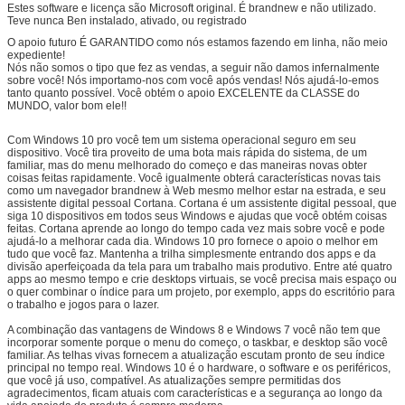
Estes software e licença são Microsoft original. É brandnew e não utilizado.
Teve nunca Ben instalado, ativado, ou registrado
O apoio futuro É GARANTIDO como nós estamos fazendo em linha, não meio
expediente!
Nós não somos o tipo que fez as vendas, a seguir não damos infernalmente
sobre você! Nós importamo-nos com você após vendas! Nós ajudá-lo-emos
tanto quanto possível. Você obtém o apoio EXCELENTE da CLASSE do
MUNDO, valor bom ele!!
Com Windows 10 pro você tem um sistema operacional seguro em seu
dispositivo. Você tira proveito de uma bota mais rápida do sistema, de um
familiar, mas do menu melhorado do começo e das maneiras novas obter
coisas feitas rapidamente. Você igualmente obterá características novas tais
como um navegador brandnew à Web mesmo melhor estar na estrada, e seu
assistente digital pessoal Cortana. Cortana é um assistente digital pessoal, que
siga 10 dispositivos em todos seus Windows e ajudas que você obtém coisas
feitas. Cortana aprende ao longo do tempo cada vez mais sobre você e pode
ajudá-lo a melhorar cada dia. Windows 10 pro fornece o apoio o melhor em
tudo que você faz. Mantenha a trilha simplesmente entrando dos apps e da
divisão aperfeiçoada da tela para um trabalho mais produtivo. Entre até quatro
apps ao mesmo tempo e crie desktops virtuais, se você precisa mais espaço ou
o quer combinar o índice para um projeto, por exemplo, apps do escritório para
o trabalho e jogos para o lazer.
A combinação das vantagens de Windows 8 e Windows 7 você não tem que
incorporar somente porque o menu do começo, o taskbar, e desktop são você
familiar. As telhas vivas fornecem a atualização escutam pronto de seu índice
principal no tempo real. Windows 10 é o hardware, o software e os periféricos,
que você já uso, compatível. As atualizações sempre permitidas dos
agradecimentos, ficam atuais com características e a segurança ao longo da