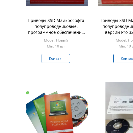
Приводы SSD Майкрософта
Приводы SSD М
полупроводниковые,
полупроводни
программное обеспечение
версии Pro 32
Windows OEM 7
выигрыша Майк
Model: Новый
Model: Н
профессиональных x64
10 францу
Min: 10 шт
Min: 10
Контакт
Контак