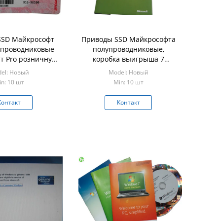
SSD Майкрософт
Приводы SSD Майкрософта
упроводниковые
полупроводниковые,
т Pro розничную
коробка выигрыша 7
 на компьютере
окончательная
el: Новый
Model: Новый
профессиональная
n: 10 шт
Min: 10 шт
розничная
Контакт
Контакт