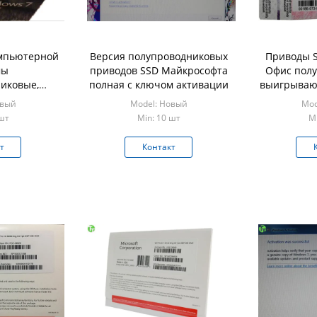
мпьютерной
Версия полупроводниковых
Приводы 
мы
приводов SSD Майкрософта
Офис пол
иковые,
полная с ключом активации
выигрываю
ов выигрыша
версию 7
овый
Model: Новый
Mod
я 64 битов
 шт
Min: 10 шт
Mi
ая/
т
Контакт