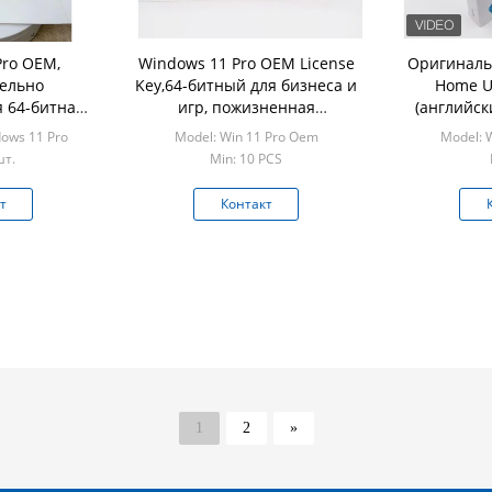
Pro OEM,
Windows 11 Pro OEM License
Оригиналь
ельно
Key,64-битный для бизнеса и
Home US
 64-битная
игр, пожизненная
(английск
 для
активация, повышенная
пред
ows 11 Pro
Model: Win 11 Pro Oem
Model: 
 систем и
безопасность и
активирова
шт.
Min: 10 PCS
вместимая с
производительность
ОС Plug-a
.0
но
т
Контакт
1
2
»