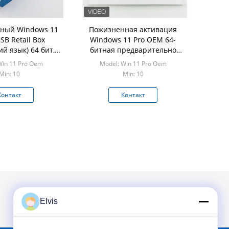
ный Windows 11
Пожизненная активация
B Retail Box
Windows 11 Pro OEM 64-
ий язык) 64 бит,
битная предварительно
варительно
активирована (поддержка
Win 11 Pro Oem
Model: Win 11 Pro Oem
нный, установка
Secure Boot & TPM 2.0)
Min: 10
Min: 10
nd-Play для ПК/
утбуков
Контакт
Контакт
Elvis