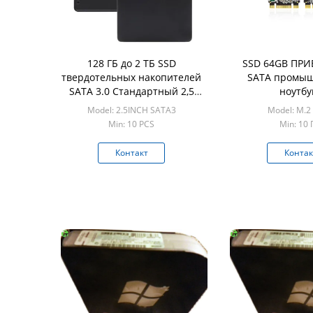
128 ГБ до 2 ТБ SSD
SSD 64GB ПРИ
твердотельных накопителей
SATA промыш
SATA 3.0 Стандартный 2,5
ноутбу
"SATA SSD
ПОЛУПРОВОДН
Model: 2.5INCH SATA3
Model: M.2
2TB
Min: 10 PCS
Min: 10 
Контакт
Контак