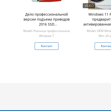
Дело профессиональной
Windows 11 
версии подъема приводов
предварит
2016 SSD
активированная
полупроводниковой
лицензия
Model: Розница профессионала
Model: OEM Wind
стабилизированное
разработчиков
Windows 7
Min: 20 
предприятий, со
Min: 10 шт
TPM 2
Контакт
Контак