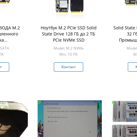
ВОДА M.2
Ноутбук M.2 PCIe SSD Solid
Solid Stat
ленного
State Drive 128 ГБ до 2 ТБ
32 Г
ка
PCIe NVMe SSD
Промыш
ИКОВЫЙ к
MS
 SATA
Model: M.2 NVMe
Model
ПК
Min: 10 ПК
Mi
т
Контакт