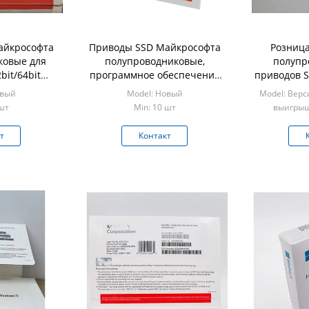
айкрософта
Приводы SSD Майкрософта
Розниц
ковые для
полупроводниковые,
полупр
bit/64bit
программное обеспечение
приводов 
рософта ПК
OEM выигрыша 8,1
профе
овый
Model: Новый
Model: Вер
зской
выигрыша 7 Pro с гарантией
ро
 шт
Min: 10 шт
выигрыш
активации
Mi
т
Контакт