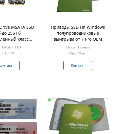
e Drive MSATA SSD
Приводы SSD ПК Windows
б до 256 Гб
полупроводниковые
ленный класс
выигрывают 7 Pro OEM
ATA SSD
32/64 сдержанного пакета
: 64GB - 1TB
Model: Новый
сдержанных
n: 10 ПК
Min: 10 шт
Контакт
Контакт