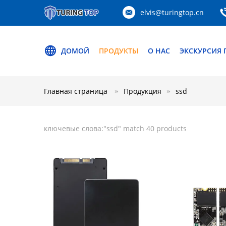
elvis@turingtop.cn
ДОМОЙ
ПРОДУКТЫ
О НАС
ЭКСКУРСИЯ 
Главная страница
Продукция
ssd
ключевые слова:"
ssd
" match 40 products