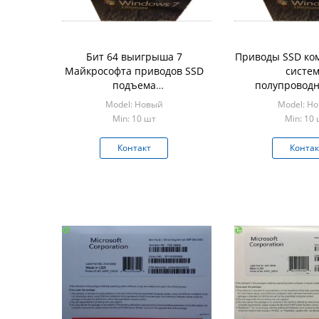
Бит 64 выигрыша 7
Приводы SSD ко
Майкрософта приводов SSD
систе
подъема
полупроводн
полупроводниковые
коробка 32 бит
Model: Новый
Model: Н
профессиональный
7 окончательна
Min: 10 шт
Min: 10
окончательный
розничн
Контакт
Контак