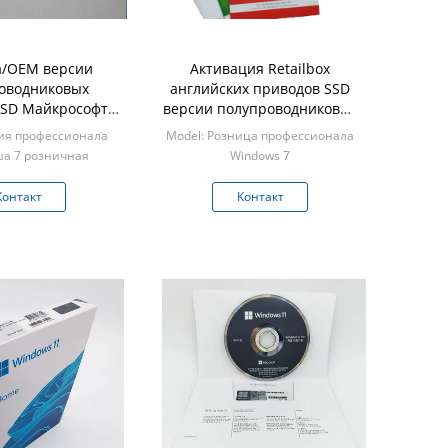
а/OEM версии
Активация Retailbox
оводниковых
английских приводов SSD
SSD Майкрософта
версии полупроводниковых
ссиональные
профессиональная
сия профессионала
Model: Розница профессионала
зничные
а 7 розничная
Windows 7
n: 10 шт
Min: 10 шт
Контакт
Контакт