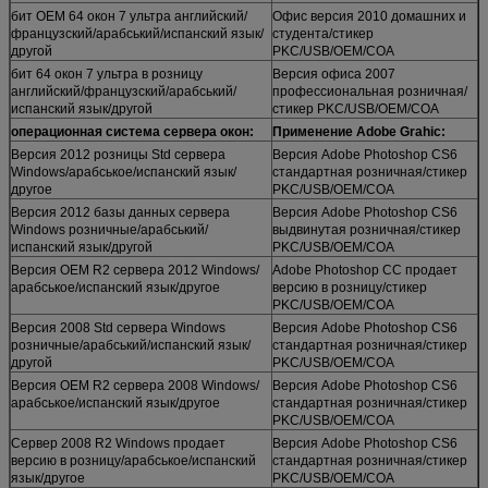
бит OEM 64 окон 7 ультра английский/
Офис версия 2010 домашних и
французский/арабський/испанский язык/
студента/стикер
другой
PKC/USB/OEM/COA
бит 64 окон 7 ультра в розницу
Версия офиса 2007
английский/французский/арабський/
профессиональная розничная/
испанский язык/другой
стикер PKC/USB/OEM/COA
операционная система сервера окон:
Применение Adobe Grahic:
Версия 2012 розницы Std сервера
Версия Adobe Photoshop CS6
Windows/арабськое/испанский язык/
стандартная розничная/стикер
другое
PKC/USB/OEM/COA
Версия 2012 базы данных сервера
Версия Adobe Photoshop CS6
Windows розничные/арабський/
выдвинутая розничная/стикер
испанский язык/другой
PKC/USB/OEM/COA
Версия OEM R2 сервера 2012 Windows/
Adobe Photoshop CC продает
арабськое/испанский язык/другое
версию в розницу/стикер
PKC/USB/OEM/COA
Версия 2008 Std сервера Windows
Версия Adobe Photoshop CS6
розничные/арабський/испанский язык/
стандартная розничная/стикер
другой
PKC/USB/OEM/COA
Версия OEM R2 сервера 2008 Windows/
Версия Adobe Photoshop CS6
арабськое/испанский язык/другое
стандартная розничная/стикер
PKC/USB/OEM/COA
Сервер 2008 R2 Windows продает
Версия Adobe Photoshop CS6
версию в розницу/арабськое/испанский
стандартная розничная/стикер
язык/другое
PKC/USB/OEM/COA