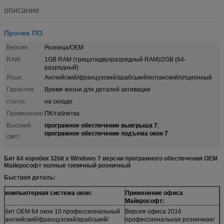
описание
Прочее ПО
Версия:
Розница/OEM
RAM:
1GB RAM (трицатидвухразрядный RAM)/2GB (64-
разрядный)
Язык:
Английский/французский/арабський/испанский/опционный
Гарантия:
Время жизни для деталей активации
статус:
на складе
Применение:
ПК/таблетка
програмное обеспечение выигрыша 7
Высокий
,
програмное обеспечение подъема окон 7
свет:
Бит 64 коробки 32bit x Windows 7 версии програмного обеспечения OEM
Майкрософт полные типичный розничный
Быстрая деталь:
компьютерная система окон:
Применение офиса
Майкрософт:
бит OEM 64 окон 10 профессиональный
Версия офиса 2016
английский/французский/арабський/
профессиональная розничная/