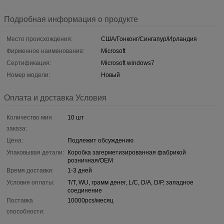
Подробная информация о продукте
Место происхождения:
США/Гонконг/Сингапур/Ирландия
Фирменное наименование:
Microsoft
Сертификация:
Microsoft windows7
Номер модели:
Новый
Оплата и доставка Условия
Количество мин
10 шт
заказа:
Цена:
Подлежит обсуждению
Упаковывая детали:
Коробка загерметизированная фабрикой
розничная/OEM
Время доставки:
1-3 дней
Условия оплаты:
T/T, WU, грамм денег, L/C, D/A, D/P, западное
соединение
Поставка
10000pcs/месяц
способности: