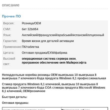
описание
Прочее ПО
Версия:
Розница/OEM
СМИ:
бит 32bit/64
Язык:
Английский/французский/арабський/испанский/опционный
Гарантия:
Время жизни для деталей активации
Применение:
ПК/таблетка
Цитата:
Оптовая продажа/EXW/фабрика
операционная система сервера окон
Высокий
,
програмное обеспечение oem Майкрософта
свет:
Неподдельные коробка розницы OEM выигрыша 10 выигрыша 8
выигрыша 7 ключевого Кода продукта Windows 8,1 профессиональная
Стикер продукта Windows 8,1 ключевой, выигрыш 10 выигрыша 8
выигрыша 7 ключевого Кода COA стикера продукта Microsoft Windows
8,1 ключевой, OEM/розничное
Быстрая деталь:
Оптовая продажа: