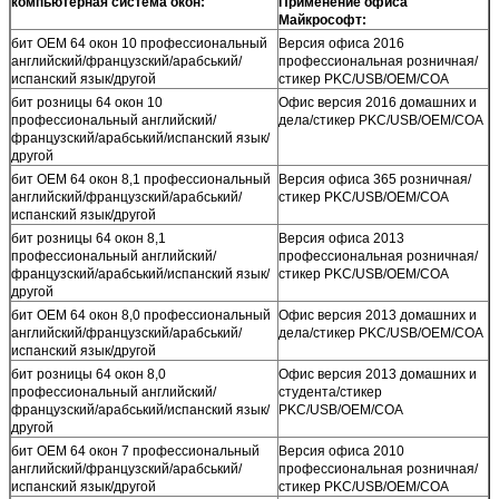
компьютерная система окон:
Применение офиса
Майкрософт:
бит OEM 64 окон 10 профессиональный
Версия офиса 2016
английский/французский/арабський/
профессиональная розничная/
испанский язык/другой
стикер PKC/USB/OEM/COA
бит розницы 64 окон 10
Офис версия 2016 домашних и
профессиональный английский/
дела/стикер PKC/USB/OEM/COA
французский/арабський/испанский язык/
другой
бит OEM 64 окон 8,1 профессиональный
Версия офиса 365 розничная/
английский/французский/арабський/
стикер PKC/USB/OEM/COA
испанский язык/другой
бит розницы 64 окон 8,1
Версия офиса 2013
профессиональный английский/
профессиональная розничная/
французский/арабський/испанский язык/
стикер PKC/USB/OEM/COA
другой
бит OEM 64 окон 8,0 профессиональный
Офис версия 2013 домашних и
английский/французский/арабський/
дела/стикер PKC/USB/OEM/COA
испанский язык/другой
бит розницы 64 окон 8,0
Офис версия 2013 домашних и
профессиональный английский/
студента/стикер
французский/арабський/испанский язык/
PKC/USB/OEM/COA
другой
бит OEM 64 окон 7 профессиональный
Версия офиса 2010
английский/французский/арабський/
профессиональная розничная/
испанский язык/другой
стикер PKC/USB/OEM/COA