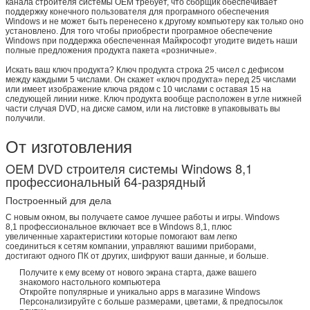
канала строителя системы OEM требует, что сборщик обеспечивает
поддержку конечного пользователя для програмного обеспечения
Windows и не может быть перенесено к другому компьютеру как только оно
установлено. Для того чтобы приобрести програмное обеспечение
Windows при поддержка обеспеченная Майкрософт угодите видеть наши
полные предложения продукта пакета «розничные».
Искать ваш ключ продукта? Ключ продукта строка 25 чисел с дефисом
между каждыми 5 числами. Он скажет «ключ продукта» перед 25 числами
или имеет изображение ключа рядом с 10 числами с оставая 15 на
следующей линии ниже. Ключ продукта вообще расположен в угле нижней
части случая DVD, на диске самом, или на листовке в упаковывать вы
получили.
От изготовления
OEM DVD строителя системы Windows 8,1
профессиональный 64-разрядный
Построенный для дела
С новым окном, вы получаете самое лучшее работы и игры. Windows
8,1 профессиональное включает все в Windows 8,1, плюс
Оставьте сообщение
увеличенные характеристики которые помогают вам легко
соединиться к сетям компании, управляют вашими приборами,
достигают одного ПК от других, шифруют ваши данные, и больше.
Мы скоро тебе перезвоним!
Получите к ему всему от нового экрана старта, даже вашего
знакомого настольного компьютера
Откройте популярные и уникально apps в магазине Windows
Персонализируйте с больше размерами, цветами, & предпосылок