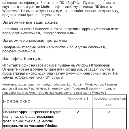
на ваших телефоне, таблетке или ПК с SkyDrive. Путем подписывать
внутри с вашим учетом Майкрософт к любому из ваших ПК бежать
Windows 8,1 и вы немедленно увидит ваши собственные предпосылку,
предпочтения дисплея, и установки.
Вы держите все ваши архивы
Если ваш ПК бежит Windows 7, то ваши архивы, apps и установки легко
перенесут к Windows 8,1 профессиональный.
Вы держите знакомые программы
Программы которые бегут на Windows 7 побегут на Windows 8,1
профессиональном.
Ваш офис. Ваш путь.
Испытайте офис на своем самое лучшее на Windows 8 приборов.
Откройте новые и более лучшие пути создаться, отредактируйте, и
просматривать-используя клавиатуру, ручку, или сенсорный экран. Не
забудьте: Офис нет части Windows 8.
Некоторые характеристики требуют Windows 8,1. Магазин Windows новой версии
доступный сквозной на Windows 8 потребителей. Требуемый доступ к интернету;
гонорары могут примениться. Не забудьте, офис не включает в Windows 8.
Windows 8,1
Профессиональный
Новое окно
пакет
Большое Apps построенное внутри
✔
✔
как почта, календар, послание,
фото, и SkyDrive с еще многие
доступными на магазине Windows.