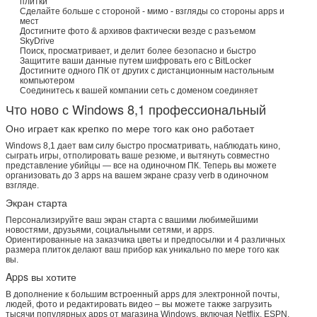
плитки
Сделайте больше с стороной - мимо - взгляды со стороны apps и
мест
Достигните фото & архивов фактически везде с разъемом
SkyDrive
Поиск, просматривает, и делит более безопасно и быстро
Защитите ваши данные путем шифровать его с BitLocker
Достигните одного ПК от других с дистанционным настольным
компьютером
Соединитесь к вашей компании сеть с доменом соединяет
Что ново с Windows 8,1 профессиональный
Оно играет как крепко по мере того как оно работает
Windows 8,1 дает вам силу быстро просматривать, наблюдать кино,
сыграть игры, отполировать ваше резюме, и вытянуть совместно
представление убийцы — все на одиночном ПК. Теперь вы можете
организовать до 3 apps на вашем экране сразу verb в одиночном
взгляде.
Отправить
Экран старта
Персонализируйте ваш экран старта с вашими любимейшими
новостями, друзьями, социальными сетями, и apps.
Ориентированные на заказчика цветы и предпосылки и 4 различных
размера плиток делают ваш прибор как уникально по мере того как
вы.
Apps вы хотите
В дополнение к большим встроенный apps для электронной почты,
людей, фото и редактировать видео – вы можете также загрузить
тысячи популярных apps от магазина Windows, включая Netflix, ESPN,