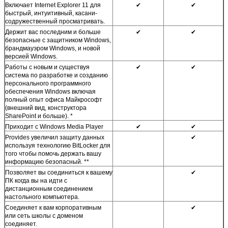
Включает Internet Explorer 11 для
✔
✔
быстрый, интуитивный, касани-
содружественный просматривать.
Держит вас последним и больше
✔
✔
безопасные с защитником Windows,
брандмауэром Windows, и новой
версией Windows.
Работы с новым и существуя
✔
✔
система по разработке и созданию
персонального программного
обеспечения Windows включая
полный опыт офиса Майкрософт
(внешний вид, конструктора
SharePoint и больше). *
Приходит с Windows Media Player
✔
✔
Provides увеличил защиту данных
✔
используя технологию BitLocker для
того чтобы помочь держать вашу
информацию безопасный. **
Позволяет вы соединиться к вашему
✔
ПК когда вы на идти с
дистанционным соединением
настольного компьютера.
Соединяет к вам корпоративным
✔
или сеть школы с доменом
соединяет.