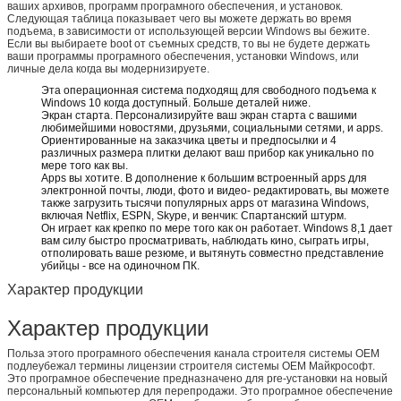
ваших архивов, программ програмного обеспечения, и установок.
Следующая таблица показывает чего вы можете держать во время
подъема, в зависимости от использующей версии Windows вы бежите.
Если вы выбираете boot от съемных средств, то вы не будете держать
ваши программы програмного обеспечения, установки Windows, или
личные дела когда вы модернизируете.
Эта операционная система подходящ для свободного подъема к
Windows 10 когда доступный. Больше деталей ниже.
Экран старта. Персонализируйте ваш экран старта с вашими
любимейшими новостями, друзьями, социальными сетями, и apps.
Ориентированные на заказчика цветы и предпосылки и 4
различных размера плитки делают ваш прибор как уникально по
мере того как вы.
Apps вы хотите. В дополнение к большим встроенный apps для
электронной почты, люди, фото и видео- редактировать, вы можете
также загрузить тысячи популярных apps от магазина Windows,
включая Netflix, ESPN, Skype, и венчик: Спартанский штурм.
Он играет как крепко по мере того как он работает. Windows 8,1 дает
вам силу быстро просматривать, наблюдать кино, сыграть игры,
отполировать ваше резюме, и вытянуть совместно представление
убийцы - все на одиночном ПК.
Характер продукции
Характер продукции
Польза этого програмного обеспечения канала строителя системы OEM
подлеубежал термины лицензии строителя системы OEM Майкрософт.
Это програмное обеспечение предназначено для pre-установки на новый
персональный компьютер для перепродажи. Это програмное обеспечение