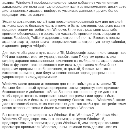
архивы. Windows 8 профессиональное также добавляет увеличенные
характеристики если вам нужно соединиться к сетям компании, достигаете
дистанционных архивов, шифруете уязвимые данные, и другие более
предварительные задачи.
Экран старта нового окна 8 ваш персонализированный дом для деталей
вы используете большую часть и можете быть подгоняны согласно вашим
предпочтениям потребителя. Windows 8 плиток в реальном маштабе
времени обеспечивает в реальном масштабе времени новые версии от
ваших Facebook, Twitter, и адресов электронной почты. Вместе с новым
экраном старта, экран замка теперь включает электронную почту, calendar,
и хронометрирует widgets.
Для того чтобы достигнуть вашего ПК, Майкрософт заменяло стандартные
PIN или пароль с жестом удара; откройте ваш ПК путем щелкать или
swiping заранее поставленные положения вы выбирали на экране замка.
Новые функции также позволяют вам искать для ваших любимейших
программ програмного обеспечения, открытый, близких, мостовья,
изменяют размеры, или бегут множественные apps одновременно с
ударом перста или ударом мыши.
Windows также делало изменения для того чтобы сделать вашим ПК
больше безопасный путем форсировать свои существующие признаки
безопасности и добавлять «SmartScreen,» которое поступки для того
чтобы предотвратить подозрительные программы или apps от быть
установлена или бежать на вашу машину. Окончательно, Windows 8 также
дает вас способность сама «освежает» для того чтобы дать потребителям
новая отправная точка и более чистая версия Windows.
Вы можете модернизировать к Windows 8 от Windows 7, Windows Vista,
Windows XP, предваротельного просмотра отпуска Windows 8,
предваротельного просмотра едока Windows 8, или предваротельного
просмотра проявителя Windows, но вы не могли мочь держать всю из