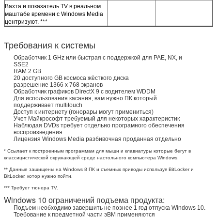
Вахта и показатель TV в реальном
маштабе времени с Windows Media
центризуют. ***
Требования к системы
Обработчик 1 GHz или быстрая с поддержкой для PAE, NX, и
SSE2
RAM 2 GB
20 доступного GB космоса жёсткого диска
разрешение 1366 x 768 экранов
Обработчик графиков DirectX 9 с водителем WDDM
Для использования касания, вам нужно ПК который
поддерживает multitouch
Доступ к интернету (гонорары могут примениться)
Учет Майкрософт требуемый для некоторых характеристик
Наблюдая DVDs требует отдельно програмного обеспечения
воспроизведения
Лицензия Windows Media разбивочная проданная отдельно
* Ссылает к построенным программам для мыши и клавиатуры которые бегут в
классицистической окружающей среде настольного компьютера Windows.
** Данные защищены на Windows 8 ПК и съемных приводы используя BitLocker и
BitLocker, котор нужно пойти.
*** Требует тюнера TV.
Windows 10 ограничений подъема продукта:
Подъем необходимо завершить не познее 1 год отпуска Windows 10.
Требование к предметной части эВМ применяются