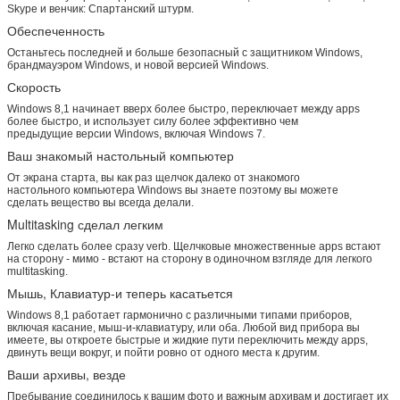
Skype и венчик: Спартанский штурм.
Обеспеченность
Останьтесь последней и больше безопасный с защитником Windows,
брандмауэром Windows, и новой версией Windows.
Скорость
Windows 8,1 начинает вверх более быстро, переключает между apps
более быстро, и использует силу более эффективно чем
предыдущие версии Windows, включая Windows 7.
Ваш знакомый настольный компьютер
От экрана старта, вы как раз щелчок далеко от знакомого
настольного компьютера Windows вы знаете поэтому вы можете
сделать вещество вы всегда делали.
Multitasking сделал легким
Легко сделать более сразу verb. Щелчковые множественные apps встают
на сторону - мимо - встают на сторону в одиночном взгляде для легкого
multitasking.
Мышь, Клавиатур-и теперь касатьется
Windows 8,1 работает гармонично с различными типами приборов,
включая касание, мыш-и-клавиатуру, или оба. Любой вид прибора вы
имеете, вы откроете быстрые и жидкие пути переключить между apps,
двинуть вещи вокруг, и пойти ровно от одного места к другим.
Ваши архивы, везде
Пребывание соединилось к вашим фото и важным архивам и достигает их