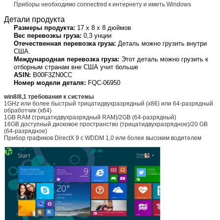
Приборы необходимо connectred к интернету и иметь Windows
Детали продукта
Размеры продукта:
17 x 8 x 8 дюймов
Вес перевозкы груза:
0,3 унции
Отечественная перевозка груза:
Деталь можно грузить внутри
США.
Международная перевозка груза:
Этот деталь можно грузить к
отборным странам вне США учит больше
ASIN:
B00F3ZN0CC
Номер модели деталя:
FQC-06950
win8/8,1 требования к системы
1GHz или более быстрый трицатидвухразрядный (x86) или 64-разрядный
обработчик (x64)
1GB RAM (трицатидвухразрядный RAM)/2GB (64-разрядный)
16GB доступный дисковое пространство (трицатидвухразрядное)/20 GB
(64-разрядное)
Прибор графиков DirectX 9 с WDDM 1,0 или более высоким водителем