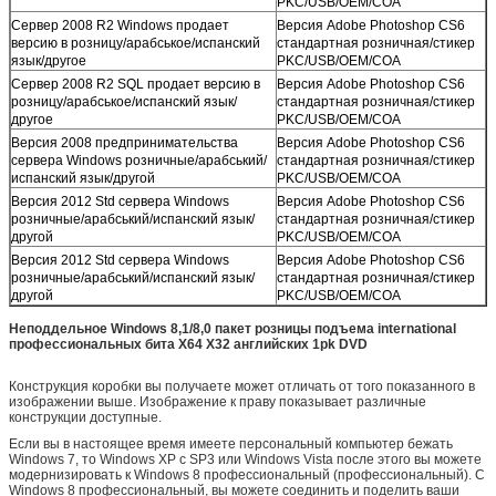
PKC/USB/OEM/COA
Сервер 2008 R2 Windows продает
Версия Adobe Photoshop CS6
версию в розницу/арабськое/испанский
стандартная розничная/стикер
язык/другое
PKC/USB/OEM/COA
Сервер 2008 R2 SQL продает версию в
Версия Adobe Photoshop CS6
розницу/арабськое/испанский язык/
стандартная розничная/стикер
другое
PKC/USB/OEM/COA
Версия 2008 предпринимательства
Версия Adobe Photoshop CS6
сервера Windows розничные/арабський/
стандартная розничная/стикер
испанский язык/другой
PKC/USB/OEM/COA
Версия 2012 Std сервера Windows
Версия Adobe Photoshop CS6
розничные/арабський/испанский язык/
стандартная розничная/стикер
другой
PKC/USB/OEM/COA
Версия 2012 Std сервера Windows
Версия Adobe Photoshop CS6
розничные/арабський/испанский язык/
стандартная розничная/стикер
другой
PKC/USB/OEM/COA
Неподдельное Windows 8,1/8,0 пакет розницы подъема international
профессиональных бита X64 X32 английских 1pk DVD
Конструкция коробки вы получаете может отличать от того показанного в
изображении выше. Изображение к праву показывает различные
конструкции доступные.
Если вы в настоящее время имеете персональный компьютер бежать
Windows 7, то Windows XP с SP3 или Windows Vista после этого вы можете
модернизировать к Windows 8 профессиональный (профессиональный). С
Windows 8 профессиональный, вы можете соединить и поделить ваши