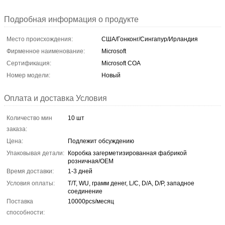
Подробная информация о продукте
Место происхождения:
США/Гонконг/Сингапур/Ирландия
Фирменное наименование:
Microsoft
Сертификация:
Microsoft COA
Номер модели:
Новый
Оплата и доставка Условия
Количество мин
10 шт
заказа:
Цена:
Подлежит обсуждению
Упаковывая детали:
Коробка загерметизированная фабрикой
розничная/OEM
Время доставки:
1-3 дней
Условия оплаты:
T/T, WU, грамм денег, L/C, D/A, D/P, западное
соединение
Поставка
10000pcs/месяц
способности: