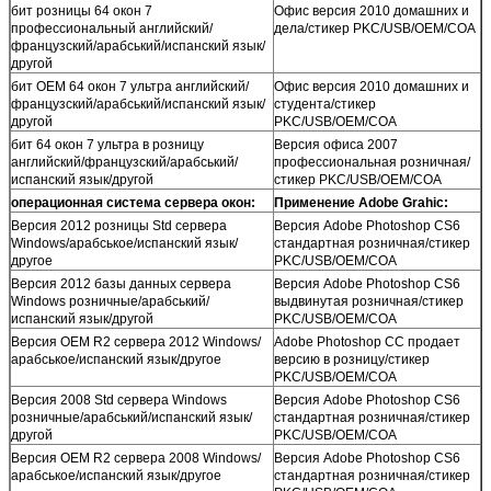
бит розницы 64 окон 7
Офис версия 2010 домашних и
профессиональный английский/
дела/стикер PKC/USB/OEM/COA
французский/арабський/испанский язык/
другой
бит OEM 64 окон 7 ультра английский/
Офис версия 2010 домашних и
французский/арабський/испанский язык/
студента/стикер
другой
PKC/USB/OEM/COA
бит 64 окон 7 ультра в розницу
Версия офиса 2007
английский/французский/арабський/
профессиональная розничная/
испанский язык/другой
стикер PKC/USB/OEM/COA
операционная система сервера окон:
Применение Adobe Grahic:
Версия 2012 розницы Std сервера
Версия Adobe Photoshop CS6
Windows/арабськое/испанский язык/
стандартная розничная/стикер
другое
PKC/USB/OEM/COA
Версия 2012 базы данных сервера
Версия Adobe Photoshop CS6
Windows розничные/арабський/
выдвинутая розничная/стикер
испанский язык/другой
PKC/USB/OEM/COA
Версия OEM R2 сервера 2012 Windows/
Adobe Photoshop CC продает
арабськое/испанский язык/другое
версию в розницу/стикер
PKC/USB/OEM/COA
Версия 2008 Std сервера Windows
Версия Adobe Photoshop CS6
розничные/арабський/испанский язык/
стандартная розничная/стикер
другой
PKC/USB/OEM/COA
Версия OEM R2 сервера 2008 Windows/
Версия Adobe Photoshop CS6
арабськое/испанский язык/другое
стандартная розничная/стикер