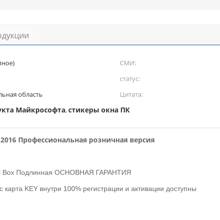
одукции
пное)
СМИ:
статус:
ьная область
Цитата:
укта Майкрософта
стикеры окна ПК
,
ice 2016 Профессиональная розничная версия
etail Box Подлинная ОСНОВНАЯ ГАРАНТИЯ
люс карта KEY внутри 100% регистрации и активации доступны