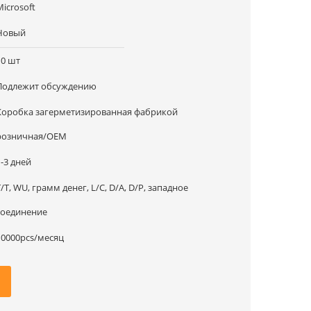
Microsoft
Новый
10 шт
Подлежит обсуждению
Коробка загерметизированная фабрикой
розничная/OEM
1-3 дней
T/T, WU, грамм денег, L/C, D/A, D/P, западное
соединение
10000pcs/месяц