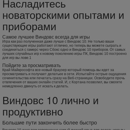
Насладитесь
новаторскими опытами и
приборами
Самое лучшее Виндовс всегда для игры
Игра как раз полученная даже лучше с Виндовс 10. Не только ваши
существующие игры работают отлично, но теперь вы можете сыграть и
соединиться с гамерс через Сбокс одно и Виндовс 10 приборов. От самых
лучших случайных игр к новому поколению игры ПК, Виндовс 10 построено
для игр вы лове.1
Пойдите за просматривать
Край Майкрософта все-новый браузер который помощь вы идет за
просматривать и получает делатьее в сети. Испытайте острые ощущения
сочинительства или печатать сразу на Веб-страницах. Освободите прочь
отвлечения от ваших онлайн статей. И, с Кортана позволил, вы смогите
немедленно двинуть от искать к делать.
Виндовс 10 лично и
продуктивно
Большие пути закончить более быстро
Виндовс 10 дает вам совершенно самый лучший опыт для делать чего вы