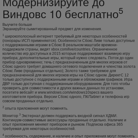
Модернизируйте до
5
Виндовс 10 бесплатно
Выучите больше
Экранируйте сымитированный предмет для изменения.
1
широкополосный интернет требуемый для некоторых особенностей
(гонорары ИСП применяются). Особенности Сбокс Ливе только доступные
с поддержанными играми в Сбокс В реальном маштабе времени-
поддержали страны, видят xbox.com/live/countries. Ограниченное
количество игр доступных в 2015 которые поддерживают взаимную игру
прибора; дополнительные игры, который нужно следовать. Поток до один
прибор одновременно; течь с предназначенным для многих игроков от
Сбокс одного требует домашнего сетевого подключения и членства золота
Сбокс Ливе (проданных отдельно); Золото также требуемое для
предназначенной для многих игроков игры на Сбокс одном. ДиректС 12
только доступное с поддержанными играми и обломоками графиков. Игра
ДВР только доступная с поддержанным оборудованием. Для того чтобы
проверить для совместимости и других важных данных по установки,
посетите вебсайт и www.windows.com/windows10specs вашего
изготовителя прибора. Версии Сбокс одного, ПК/Таблет и телефона игр
совсем проданных отдельно.
2
опыта приложения могут поменять.
3
Монитор
Экстернал должен поддержать входной сигнал ХДМИ.
Континуум-совместимые аксессуары проданные отдельно. Наличие и
опыт приложения меняют прибором и рынком. Подписка офиса 365
требуемая для некоторых особенностей.
4
особенность, содержание, и наличие и опыт приложения могут поменять