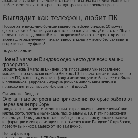
экранам. 2 вы можете изменить от рабочего стола на режим планшета в
любое время зная ваш экран покажут красиво и переводят ровно.
Выглядит как телефон, любит ПК
Посмотрите насколько больше вашего телефона Виндовс 10 может
сделать, с силой континуума для телефонов. Используйте его как ПК для
получать вещи сделанный или поворачивайте его в репроектор больш-
экрана для развлечений пика активности канала – всего без связывать
вверх по вашему фоне.3
Выучите больше
Новый магазин Виндовс одно место для всех ваших
фаворитов
Вводить новый магазин Виндовс, опыт посещения универсального
магазина через каждый прибор Виндовс 10. Просматривайте магазин по
вашим ПК, планшету, или телефону и легко загрузите большее свободное
и оплаченное цифровое информационное наполнение включая
приложения, игры, музыку, фильмы, и ТВ шовс.3
См. магазин Виндовс
Элегантные встроенные приложения которые работают
через ваши приборы
4
Виндовс 10 приходит с элегантными встроенными приложениями
как
карты, фото, почта & календарь, паз, фильмы & ТВ. И эти приложения
используют ОнеДриве для того чтобы делать резервную копию вашим
информации и синхронизации плавно через ваше Виндовс 10 приборов,
поэтому вы никогда далеко от что вам нужно.
Почта фото карт
Фильмы музыки паза & ТВ ОнеДриве