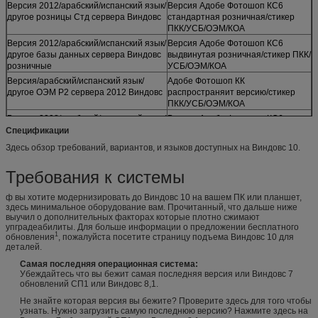
Версия 2012/арабский/испанский язык/
Версия Адобе Фотошоп КС6
другое розницы Стд сервера Виндовс
стандартная розничная/стикер
ПКК/УСБ/ОЭМ/КОА
Версия 2012/арабский/испанский язык/
Версия Адобе Фотошоп КС6
другое базы данных сервера Виндовс
выдвинутая розничная/стикер ПКК/
розничные
УСБ/ОЭМ/КОА
Версия/арабский/испанский язык/
Адобе Фотошоп КК
другое ОЭМ Р2 сервера 2012 Виндовс
распространяит версию/стикер
ПКК/УСБ/ОЭМ/КОА
Версия 2008/арабский/испанский язык/
Версия Адобе Фотошоп КС6
другое Стд сервера Виндовс
стандартная розничная/стикер
Спецификации
розничная
ПКК/УСБ/ОЭМ/КОА
Здесь обзор требований, вариантов, и языков доступных на Виндовс 10.
Версия/арабский/испанский язык/
Версия Адобе Фотошоп КС6
другое ОЭМ Р2 сервера 2008 Виндовс
стандартная розничная/стикер
Требования к системы
ПКК/УСБ/ОЭМ/КОА
Сервер 2008 Р2 Виндовс
Версия Адобе Фотошоп КС6
ф вы хотите модернизировать до Виндовс 10 на вашем ПК или планшет,
распространяит версию/арабский/
стандартная розничная/стикер
здесь минимальное оборудование вам. Прочитанный, что дальше ниже
испанский язык/другое
ПКК/УСБ/ОЭМ/КОА
выучил о дополнительных факторах которые плотно сжимают
упградеабилиты. Для больше информации о предложении бесплатного
Сервер 2008 Р2 СКЛ распространяит
Версия Адобе Фотошоп КС6
1
обновления
, пожалуйста посетите страницу подъема Виндовс 10 для
версию/арабский/испанский язык/
стандартная розничная/стикер
деталей.
другое
ПКК/УСБ/ОЭМ/КОА
Самая последняя операционная система:
Версия 2008/арабский/испанский язык/
Версия Адобе Фотошоп КС6
Убеждайтесь что вы бежит самая последняя версия или Виндовс 7
другое предприятия сервера Виндовс
стандартная розничная/стикер
обновлений СП1 или Виндовс 8,1.
розничные
ПКК/УСБ/ОЭМ/КОА
Не знайте которая версия вы бежите? Проверите здесь для того чтобы
Версия 2012/арабский/испанский язык/
Версия Адобе Фотошоп КС6
узнать. Нужно загрузить самую последнюю версию? Нажмите здесь на
другое Стд сервера Виндовс
стандартная розничная/стикер