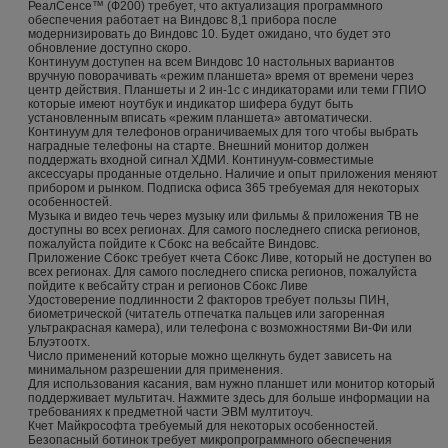
РеалСенсе™ (Ф200) требует, что актуализация программного
обеспечения работает на Виндовс 8,1 прибора после
модернизировать до Виндовс 10. Будет ожидано, что будет это
обновление доступно скоро.
Континуум доступен на всем Виндовс 10 настольных вариантов
вручную поворачивать «режим планшета» время от времени через
центр действия. Планшеты и 2 ин-1с с индикаторами или теми ГПИО
которые имеют ноутбук и индикатор шифера будут быть
установленным вписать «режим планшета» автоматически.
Континуум для телефонов ограничиваемых для того чтобы выбрать
наградные телефоны на старте. Внешний монитор должен
поддержать входной сигнал ХДМИ. Континуум-совместимые
аксессуары проданные отдельно. Наличие и опыт приложения меняют
прибором и рынком. Подписка офиса 365 требуемая для некоторых
особенностей.
Музыка и видео течь через музыку или фильмы & приложения ТВ не
доступны во всех регионах. Для самого последнего списка регионов,
пожалуйста пойдите к Сбокс на вебсайте Виндовс.
Приложение Сбокс требует кчета Сбокс Ливе, который не доступен во
всех регионах. Для самого последнего списка регионов, пожалуйста
пойдите к вебсайту стран и регионов Сбокс Ливе
Удостоверение подлинности 2 факторов требует пользы ПИН,
биометрической (читатель отпечатка пальцев или загоренная
ультракрасная камера), или телефона с возможностями Ви-Фи или
Блуэтоотх.
Число применений которые можно щелкнуть будет зависеть на
минимальном разрешении для применения.
Для использования касания, вам нужно планшет или монитор который
поддерживает мультитач. Нажмите здесь для больше информации на
требованиях к предметной части ЭВМ мултитоуч.
Кчет Майкрософта требуемый для некоторых особенностей.
Безопасный ботинок требует микропрограммного обеспечения