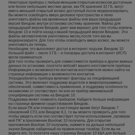
Некоторые приборы с любым меньшим открытым космосом доступным
или более небольшие жесткие диски, как ПК хранения 32 ГБ, могут
иметь меньший открытый космос доступный после модернизировать.
Вы можете освободить вверх дисковое пространство и легко
уничтожить файлы как временные файлы или ваша предыдущая
версия Виндовс внутри установка системы хранения. Файлы для
предыдущей версии Виндовс дают вам вариант для того чтобы извлечь
Виндовс 10 и пойти назад к вашей предыдущей версии Виндовс. Эти
файлы автоматически уничтожены месяц после того как вы
модернизируете. Для того чтобы освободить вверх космос, вы можете
уничтожить их теперь.
Необходим, что выполняет доступ в интернет подъем. Виндовс 10
большой файл -- около 3 ГБ -- и гонорары доступа в интернет (ИСП)
могли примениться.
Для того чтобы проверить для совместимости прибора и других важных
данных по установки, посетите вебсайт вашего изготовителя прибора.
Информация о возможностях контактов изготовителя можно найти на
странице информации о возможностях контактов.
Упградеабилиты прибора включает факторы за спецификацией
системы. Это включает поддержку водителя и микропрограммных
обеспечений, совместимость применения, и поддержку особенности,
независимо от соотвествует ли или не прибор минимальной
спецификации системы на Виндовс 10.
Поддержка может поменять прибором. Найдите больше информации
на странице времени существования Виндовс.
Если ваши ПК или планшет в настоящее время бегут Виндовс 7
обновлений СП1 или Виндовс 8,1, то вы можете проверить для того
чтобы увидеть если оно соотвествует путем использование „проверки
мой ПК“ в приложении
Виндовс 10 получать
. Для открытия
приложения
Виндовс 10 получать
, нажмите на дальше небольшой
значок Виндовс найденный на правом конце таскбар. Если вы не
видите его, то посетите нашу страницу Виндовс 10 К&А для больше