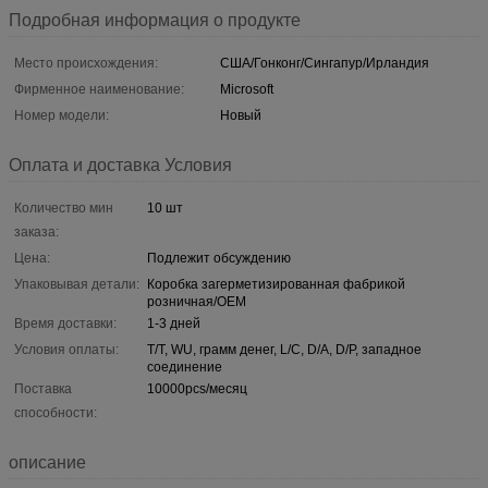
Подробная информация о продукте
Место происхождения:
США/Гонконг/Сингапур/Ирландия
Фирменное наименование:
Microsoft
Номер модели:
Новый
Оплата и доставка Условия
Количество мин
10 шт
заказа:
Цена:
Подлежит обсуждению
Упаковывая детали:
Коробка загерметизированная фабрикой
розничная/OEM
Время доставки:
1-3 дней
Условия оплаты:
T/T, WU, грамм денег, L/C, D/A, D/P, западное
соединение
Поставка
10000pcs/месяц
способности:
описание