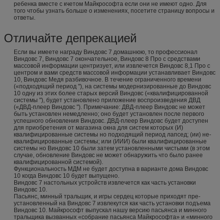
ребенка вместе с кчетом Майкрософта если они не имеют одно. Для
того чтобы узнать больше о изменениях, посетите страницу вопросы и
ответы.
Отличайте депрекацией
Если вы имеете награду Виндовс 7 домашнюю, то профессионал
Виндовс 7, Виндовс 7 окончательное, Виндовс 8 Про с средствами
массовой информации центризует, или извлечется Виндовс 8,1 Про с
центром и вами средств массовой информации устанавливает Виндовс
10, Виндовс Медя разбивочное. В течение ограниченного времени
(«подходящий период "), на системы модернизированные до Виндовс
10 одну из этих более старых версий Виндовс («квалифицированной
системы "), будет установлено приложение воспроизведения ДВД
(«ДВД-плеер Виндовс "). Примечание: ДВД-плеер Виндовс не может
быть установлен немедленно; оно будет установлен после первого
успешного обновления Виндовс. ДВД-плеер Виндовс будет доступен
для приобретения от магазина окна для систем которых (И)
квалифицированные системы но подходящий период лапсед; (ии) не-
квалифицированные системы; или (ИИИ) были квалифицированные
системы но Виндовс 10 были затем установленными чистыми (в этом
случае, обновление Виндовс не может обнаружить что было ранее
квалифицированной системой).
Функциональность МДМ не будет доступна в варианте дома Виндовс
10 когда Виндовс 10 будет выпущено.
Виндовс 7 настольных устройств извлечется как часть установки
Виндовс 10.
Пасьянс, минный тральщик, и игры сердец которые приходят пре-
установленный на Виндовс 7 извлекутся как часть установки подъема
Виндовс 10. Майкрософт выпускал нашу версию пасьянса и минного
тральщика вызванных «собрание пасьянса Майкрософта» и «минного