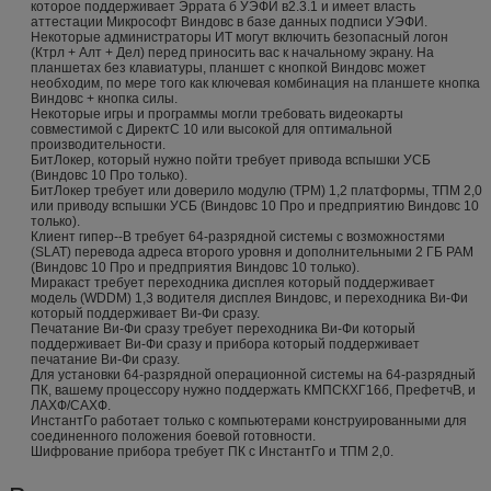
которое поддерживает Эррата б УЭФИ в2.3.1 и имеет власть
аттестации Микрософт Виндовс в базе данных подписи УЭФИ.
Некоторые администраторы ИТ могут включить безопасный логон
(Ктрл + Алт + Дел) перед приносить вас к начальному экрану. На
планшетах без клавиатуры, планшет с кнопкой Виндовс может
необходим, по мере того как ключевая комбинация на планшете кнопка
Виндовс + кнопка силы.
Некоторые игры и программы могли требовать видеокарты
совместимой с ДиректС 10 или высокой для оптимальной
производительности.
БитЛокер, который нужно пойти требует привода вспышки УСБ
(Виндовс 10 Про только).
БитЛокер требует или доверило модулю (TPM) 1,2 платформы, ТПМ 2,0
или приводу вспышки УСБ (Виндовс 10 Про и предприятию Виндовс 10
только).
Клиент гипер--В требует 64-разрядной системы с возможностями
(SLAT) перевода адреса второго уровня и дополнительными 2 ГБ РАМ
(Виндовс 10 Про и предприятия Виндовс 10 только).
Миракаст требует переходника дисплея который поддерживает
модель (WDDM) 1,3 водителя дисплея Виндовс, и переходника Ви-Фи
который поддерживает Ви-Фи сразу.
Печатание Ви-Фи сразу требует переходника Ви-Фи который
поддерживает Ви-Фи сразу и прибора который поддерживает
печатание Ви-Фи сразу.
Для установки 64-разрядной операционной системы на 64-разрядный
ПК, вашему процессору нужно поддержать КМПСКХГ16б, ПрефетчВ, и
ЛАХФ/САХФ.
ИнстантГо работает только с компьютерами конструированными для
соединенного положения боевой готовности.
Шифрование прибора требует ПК с ИнстантГо и ТПМ 2,0.