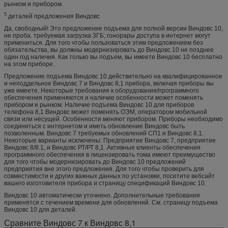
рынком и прибором.
5
деталей предложения Виндовс
Да, свободный! Это предложение подъема для полной версии Виндовс 10,
не проба. требуемая загрузка 3ГБ; гонорары доступа в интернет могут
примениться. Для того чтобы пользоваться этим предложением без
обязательства, вы должны модернизировать до Виндовс 10 не позднее
один год наличия. Как только вы подъем, вы имеете Виндовс 10 бесплатно
на этом приборе.
Предложение подъема Виндовс 10 действительно на квалифицированное
и неподдельное Виндовс 7 и Виндовс 8,1 прибора, включая приборы вы
уже имеете. Некоторые требования к оборудования/программного
обеспечения применяются и наличие особенности может поменять
прибором и рынком. Наличие подъема Виндовс 10 для приборов
телефона 8,1 Виндовс может поменять ОЭМ, оператором мобильной
связи или несущей. Особенности меняют прибором. Приборы необходимо
соединиться с интернетом и иметь обновление Виндовс быть
позволенным. Виндовс 7 требуемых обновлений СП1 и Виндовс 8,1.
Некоторые варианты исключены: Предприятие Виндовс 7, предприятие
Виндовс 8/8.1, и Виндовс РТ/РТ 8,1. Активные клиенты обеспечения
программного обеспечения в лицензировать тома имеют преимущество
для того чтобы модернизировать до Виндовс 10 предложений
предприятия вне этого предложения. Для того чтобы проверить для
совместимости и других важных данных по установки, посетите вебсайт
вашего изготовителя прибора и страницу спецификаций Виндовс 10.
Виндовс 10 автоматически уточнено. Дополнительные требования
применятся с течением времени для обновлений. См. страницу подъема
Виндовс 10 для деталей.
Сравните Виндовс 7 к Виндовс 8,1