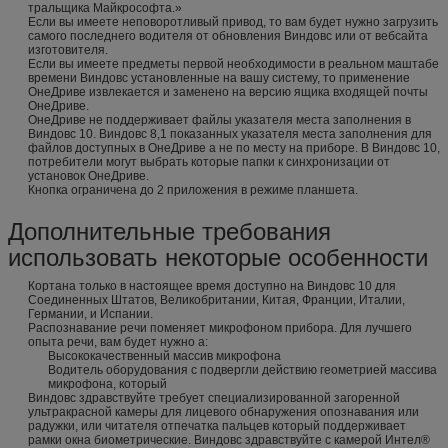
тральщика Майкрософта.»
Если вы имеете неповоротливый привод, то вам будет нужно загрузить
самого последнего водителя от обновления Виндовс или от вебсайта
изготовителя.
Если вы имеете предметы первой необходимости в реальном маштабе
времени Виндовс установленные на вашу систему, то применение
ОнеДриве извлекается и заменено на версию ящика входящей почты
ОнеДриве.
ОнеДриве не поддерживает файлы указателя места заполнения в
Виндовс 10. Виндовс 8,1 показанных указателя места заполнения для
файлов доступных в ОнеДриве а не по месту на приборе. В Виндовс 10,
потребители могут выбрать которые папки к синхронизации от
установок ОнеДриве.
Кнопка ограничена до 2 приложения в режиме планшета.
Дополнительные требования
использовать некоторые особенности
Кортана только в настоящее время доступно на Виндовс 10 для
Соединенных Штатов, Великобритании, Китая, Франции, Италии,
Германии, и Испании.
Распознавание речи поменяет микрофоном прибора. Для лучшего
опыта речи, вам будет нужно а:
Высококачественный массив микрофона
Водитель оборудования с подвергли действию геометрией массива
микрофона, который
Виндовс здравствуйте требует специализированной загоренной
ультракрасной камеры для лицевого обнаружения опознавания или
радужки, или читателя отпечатка пальцев который поддерживает
рамки окна биометрические. Виндовс здравствуйте с камерой Интел®