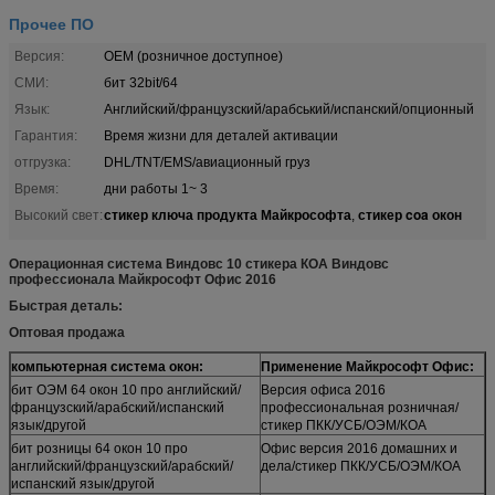
Прочее ПО
Версия:
OEM (розничное доступное)
СМИ:
бит 32bit/64
Язык:
Английский/французский/арабський/испанский/опционный
Гарантия:
Время жизни для деталей активации
отгрузка:
DHL/TNT/EMS/авиационный груз
Время:
дни работы 1~ 3
стикер ключа продукта Майкрософта
стикер coa окон
Высокий свет:
,
Операционная система Виндовс 10 стикера КОА Виндовс
профессионала Майкрософт Офис 2016
Быстрая деталь:
Оптовая продажа
компьютерная система окон:
Применение Майкрософт Офис:
бит ОЭМ 64 окон 10 про английский/
Версия офиса 2016
французский/арабский/испанский
профессиональная розничная/
язык/другой
стикер ПКК/УСБ/ОЭМ/КОА
бит розницы 64 окон 10 про
Офис версия 2016 домашних и
английский/французский/арабский/
дела/стикер ПКК/УСБ/ОЭМ/КОА
испанский язык/другой