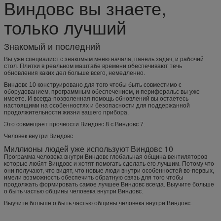
Виндовс вы знаете,
только лучший
Знакомый и последний
Вы уже специалист с знакомым меню начала, панель задач, и рабочий
стол. Плитки в реальном маштабе времени обеспечивают течь
обновления каких дел больше всего, немедленно.
Виндовс 10 конструировано для того чтобы быть совместимо с
оборудованием, программным обеспечением, и периферальс вы уже
имеете. И всегда-позволенная помощь обновлений вы остаетесь
настоящими на особенностях и безопасности для поддержанной
продолжительности жизни вашего прибора.
Это совмещает прочности Виндовс 8 с Виндовс 7.
Человек внутри Виндовс
Миллионы людей уже используют Виндовс 10
Программа человека внутри Виндовс глобальная община вентиляторов
которые любят Виндовс и хотят помогать сделать его лучшим. Потому что
они получают, что видят, что новые люди внутри особенностей во-первых,
имели возможность обеспечить обратную связь для того чтобы
продолжать формировать самое лучшее Виндовс всегда. Выучите больше
о быть частью общины человека внутри Виндовс.
Выучите больше о быть частью общины человека внутри Виндовс.