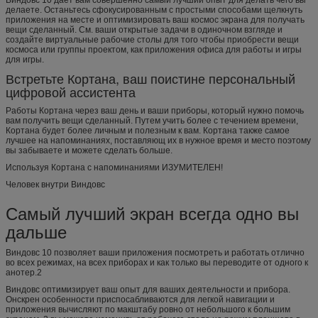
делаете. Останьтесь сфокусированным с простыми способами щелкнуть
приложения на месте и оптимизировать ваш космос экрана для получать
вещи сделанный. См. ваши открытые задачи в одиночном взгляде и
создайте виртуальные рабочие столы для того чтобы приобрести вещи
космоса или группы проектом, как приложения офиса для работы и игры
для игры.
Встретьте Кортана, ваш поистине персональный
цифровой ассистента
Работы Кортана через ваш день и ваши приборы, который нужно помочь
вам получить вещи сделанный. Путем учить более с течением времени,
Кортана будет более личным и полезным к вам. Кортана также самое
лучшее на напоминаниях, поставляющ их в нужное время и место поэтому
вы забываете и можете сделать больше.
Используя Кортана с напоминаниями ИЗУМИТЕЛЕН!
Человек внутри Виндовс
Самый лучший экран всегда одно вы
дальше
Виндовс 10 позволяет ваши приложения посмотреть и работать отлично
во всех режимах, на всех приборах и как только вы переводите от одного к
анотер.2
Виндовс оптимизирует ваш опыт для ваших деятельности и прибора.
Онскрен особенности приспосабливаются для легкой навигации и
приложения вычисляют по макштабу ровно от небольшого к большим