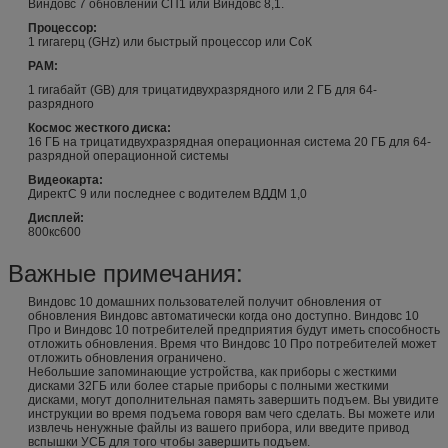
Виндовс 7 обновлений СП1 или Виндовс 8,1.
розничная
ПКК/УСБ/ОЭМ/КОА
Процессор:
Версия 2012/арабский/испанский язык/
Версия Адобе Фотошоп КС6
1 гигагерц (GHz) или быстрый процессор или СоК
другое Стд сервера Виндовс
стандартная розничная/стикер
РАМ:
розничная
ПКК/УСБ/ОЭМ/КОА
1 гигабайт (GB) для трицатидвухразрядного или 2 ГБ для 64-
разрядного
Космос жесткого диска:
16 ГБ на трицатидвухразрядная операционная система 20 ГБ для 64-
разрядной операционной системы
Видеокарта:
ДиректС 9 или последнее с водителем ВДДМ 1,0
Дисплей:
800кс600
Важные примечания:
Виндовс 10 домашних пользователей получит обновления от
обновления Виндовс автоматически когда оно доступно. Виндовс 10
Про и Виндовс 10 потребителей предприятия будут иметь способность
отложить обновления. Время что Виндовс 10 Про потребителей может
отложить обновления ограничено.
Небольшие запоминающие устройства, как приборы с жесткими
дисками 32ГБ или более старые приборы с полными жесткими
дисками, могут дополнительная память завершить подъем. Вы увидите
инструкции во время подъема говоря вам чего сделать. Вы можете или
извлечь ненужные файлы из вашего прибора, или введите привод
вспышки УСБ для того чтобы завершить подъем.