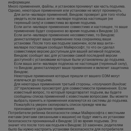
информации.
Много применения, файлы, и установок проникнут как часть подъема.
Однако, некоторые применения или установки не могут проникнуть.
Для анти--малваре применений, Виндовс проверит для того чтобы
увидеть если ваша анти--малваре подписка настоящая (не
терянный силу) и совместима во время подъема.
Если анти--малваре применение совместимо и настоящее, то ваше
применение будет сохранено во время подъема к Виндовс 10.
Если анти--малваре применение несовместимо, то Виндовс
деинсталлирует ваше применение пока сохраняющ ваши
установки. После того как подъем закончен, если ваш анти--
малваре поставщик сообщал Майкрософт, то что он сделал
совместимую версию доступным для вашей активной подписки,
Виндовс сообщит вас для установки самой последней версии
доступной с установками которые были установлены до подъема.
Если ваша анти--малваре подписка не настоящая (терянный силу),
то Виндовс деинсталлирует ваше применение и включит защитника
Виндовс.
Некоторые применения которые пришли от вашего ОЭМ могут
извлечься до подъема.
Для некоторых применения третьей стороны,
«получают Виндовс
10"
приложение просмотрят для совместимости применения. Если
известный вопрос, то который предотвратит подъем, вы будете
сообщены списка применений с известными вопросами. Вы можете
выбрать принять и применения извлекутся из системы до подъема.
Пожалуйста уверен скопировать список прежде чем вы
признаваете удаление применения.
Потребители ребенка безопасности семьи Майкрософта с местными
кчетами (кчетами связанными к машине) не будут иметь их установки
безопасности прониканный к Виндовс 10 во время подъема. Это
значит что после того как подъем к Виндовс 10 закончен, родителям
было бы нужно настроить установки безопасности для потребителя