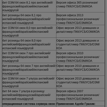
бит ОЭМ 64 окон 8,1 про английский/
Версия офиса 365 розничная/
французский/арабский/испанский
стикер ПКК/УСБ/ОЭМ/КОА
язык/другой
бит розницы 64 окон 8,1 про
Версия офиса 2013
английский/французский/арабский/
профессиональная розничная/
испанский язык/другой
стикер ПКК/УСБ/ОЭМ/КОА
бит ОЭМ 64 окон 8,0 про английский/
Офис версия 2013 домашних и
французский/арабский/испанский
дела/стикер ПКК/УСБ/ОЭМ/КОА
язык/другой
бит розницы 64 окон 8,0 про
Офис версия 2013 домашних и
английский/французский/арабский/
студента/стикер ПКК/УСБ/ОЭМ/
испанский язык/другой
КОА
бит ОЭМ 64 окон 7 про английский/
Версия офиса 2010
французский/арабский/испанский
профессиональная розничная/
язык/другой
стикер ПКК/УСБ/ОЭМ/КОА
бит розницы 64 окон 7 про английский/
Офис версия 2010 домашних и
французский/арабский/испанский
дела/стикер ПКК/УСБ/ОЭМ/КОА
язык/другой
бит ОЭМ 64 окон 7 ультра английский/
Офис версия 2010 домашних и
французский/арабский/испанский
студента/стикер ПКК/УСБ/ОЭМ/
язык/другой
КОА
бит 64 окон 7 ультра в розницу
Версия офиса 2007
английский/французский/арабский/
профессиональная розничная/
испанский язык/другой
стикер ПКК/УСБ/ОЭМ/КОА
операционная система сервера окон:
Применение Адобе Грахик: