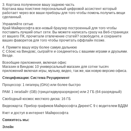
3.
Кортана полученное вашу заднюю часть
Кортана ваш поистине персональный цифровой ассистент который
работает через все ваши приборы для того чтобы помочь получить вещи
сделанный.
Управляйте сетью
Край Майкрософта все-новый браузер построенный для того чтобы
поставить лучший опыт сети. Вы можете написать сразу на Веб-страницах
от вашего ПК, прочитали отвлечение статей? освободите, и сохраните
ваших фаворитов для того чтобы прочитать оффлайн позже.
4.
Примите вашу игру более самую дальнюю
С Сбокс на Виндовс, сыграйте и соединитесь с вашими играми и друзьями.
Везде.
Всеобщие приложения, включая офис
Магазин в Виндовс 10 универсальный магазин для сотни тысяч
приложений включая игры, музыку, видео, так же, как новую версию офиса.
Спецификации: Система Реуциремент
Процессор: 1 гигагерц (GHz) или более быстро
РАМ: 1 гигабайт (GB) (трицатидвухразрядное) или 2 ГБ (64-разрядный)
Свободный космос жесткого диска: 16 ГБ
Видеокарта: Прибор графиков Майкрософта ДиректС 9 с водителем ВДДМ
Кчет и доступ в интернет Майкрософта
Свяжитесь мы:
Элейн