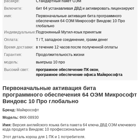
pacakge:
Стандартный пакет ОЭМ
Включите:
бит 64 устанавливая ДВД и активировать лицензируют
имя:
Первоначальные активация бита программного
обеспечения 64 ОЭМ Микрософт Виндовс 10 Про
глобально
Индивидуальные:
Подгонянный Мутил-язык принятым
Оплата:
T / Т, западное соединение, грамм денег
Время доставки:
в течение 12 часов после полученной оплаты
Гарантия:
Продолжительность жизни
модель:
выигрыш 10 про
програмное обеспечение ПК окон
Высокий свет:
,
програмное обеспечение офиса Майкрософта
Первоначальные активация бита
программного обеспечения 64 ОЭМ Микрософт
Виндовс 10 Про глобально
Бренд:
Майкрософт
Модель:
ФКК-08930
Имя:
Версия английского языка бита пакета 64 ключа ДВД ОЭМ ключевого
кода продукта Виндовс 10 профессиональная
Этот деталь хорош для 1 ПК и 1 потребителя.