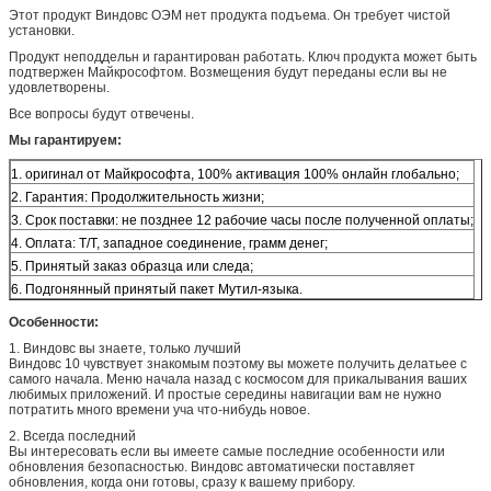
Этот продукт Виндовс ОЭМ нет продукта подъема. Он требует чистой
установки.
Продукт неподдельн и гарантирован работать. Ключ продукта может быть
подтвержен Майкрософтом. Возмещения будут переданы если вы не
удовлетворены.
Все вопросы будут отвечены.
Мы гарантируем:
1. оригинал от Майкрософта, 100% активация 100% онлайн глобально;
2. Гарантия: Продолжительность жизни;
3. Срок поставки: не позднее 12 рабочие часы после полученной оплаты;
4. Оплата: Т/Т, западное соединение, грамм денег;
5. Принятый заказ образца или следа;
6. Подгонянный принятый пакет Мутил-языка.
Особенности:
1.
Виндовс вы знаете, только лучший
Виндовс 10 чувствует знакомым поэтому вы можете получить делатьее с
самого начала. Меню начала назад с космосом для прикалывания ваших
любимых приложений. И простые середины навигации вам не нужно
потратить много времени уча что-нибудь новое.
2.
Всегда последний
Вы интересовать если вы имеете самые последние особенности или
обновления безопасностью. Виндовс автоматически поставляет
обновления, когда они готовы, сразу к вашему прибору.