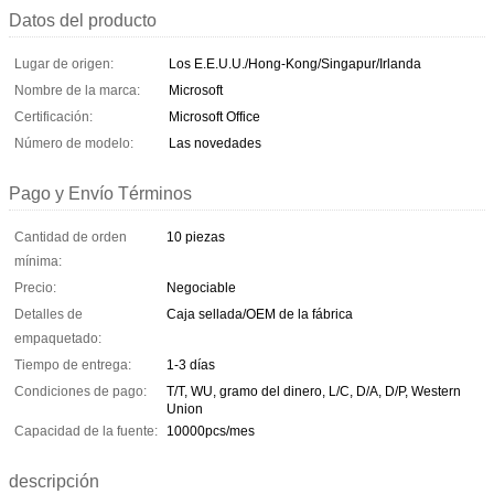
Datos del producto
Lugar de origen:
Los E.E.U.U./Hong-Kong/Singapur/Irlanda
Nombre de la marca:
Microsoft
Certificación:
Microsoft Office
Número de modelo:
Las novedades
Pago y Envío Términos
Cantidad de orden
10 piezas
mínima:
Precio:
Negociable
Detalles de
Caja sellada/OEM de la fábrica
empaquetado:
Tiempo de entrega:
1-3 días
Condiciones de pago:
T/T, WU, gramo del dinero, L/C, D/A, D/P, Western
Union
Capacidad de la fuente:
10000pcs/mes
descripción