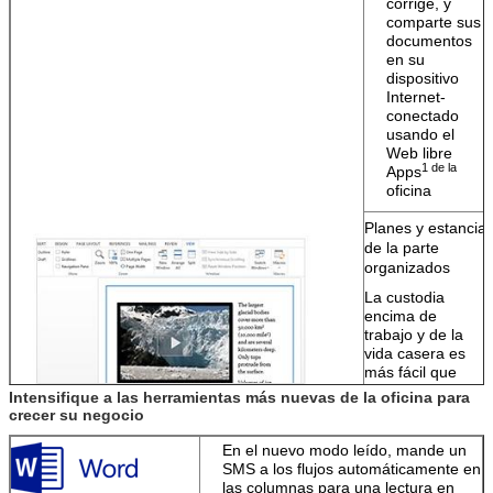
corrige, y
comparte sus
documentos
en su
dispositivo
Internet-
conectado
usando el
Web libre
1 de la
Apps
oficina
Planes y estancia
de la parte
organizados
La custodia
encima de
trabajo y de la
vida casera es
más fácil que
nunca con la
Intensifique a las herramientas más nuevas de la oficina para
nueva oficina.
crecer su negocio
Mantenga a la
En el nuevo modo leído, mande un
familia
SMS a los flujos automáticamente en
organizada.
las columnas para una lectura en