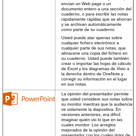
envían un Web page o un
documento entero a una sección del
Su oficina
cuaderno, o para escribir las notas
personalizada
rápidamente rápidas que se ahorran
Cree atractivo y
y se archivan automáticamente
la profesional-
como parte de su cuaderno.
mirada
Usted puede atar apenas sobre
documento-si
cualquier fichero electrónico a
usted está en su
cualquier parte de sus notas, que
escritorio o en
almacene una copia del fichero en
camino.
su cuaderno. Usted puede también
Sus ajustes de la
crear o importar las hojas de cálculo
aduana vagan
de Excel y los diagramas de Visio a
por con usted.
la derecha dentro de OneNote y
Firme adentro a
corregir su información en el lugar
su cuenta y coja
en sus notas.
su derecha del
La opinión del presentador permite
trabajo adonde
que usted considere sus notas sobre
usted se fue
su monitor mientras que la audiencia
apagado.
ve solamente la diapositiva. En
Almacene los
versiones anteriores, era difícil
ficheros en la
imaginar quién vio lo que en las
nube.
La oficina
cuales monitor. Los arreglos
ahorra sus
mejorados de la opinión del
documentos a
presentador con los cuales dolor de