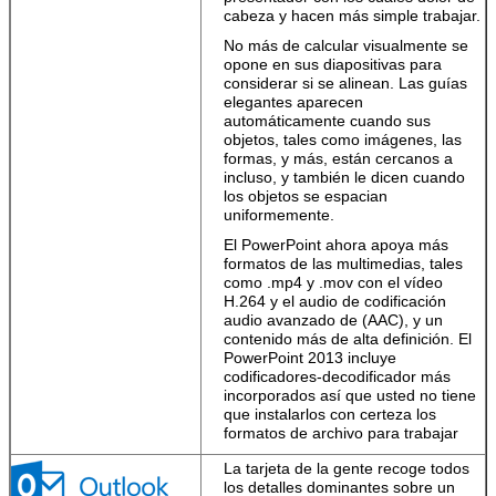
SkyDrive así que
cabeza y hacen más simple trabajar.
sus notas, fotos,
No más de calcular visualmente se
y ficheros son
opone en sus diapositivas para
siempre
considerar si se alinean. Las guías
accesibles.
elegantes aparecen
automáticamente cuando sus
objetos, tales como imágenes, las
formas, y más, están cercanos a
incluso, y también le dicen cuando
los objetos se espacian
uniformemente.
El PowerPoint ahora apoya más
formatos de las multimedias, tales
como .mp4 y .mov con el vídeo
H.264 y el audio de codificación
audio avanzado de (AAC), y un
contenido más de alta definición. El
PowerPoint 2013 incluye
codificadores-decodificador más
incorporados así que usted no tiene
que instalarlos con certeza los
formatos de archivo para trabajar
La tarjeta de la gente recoge todos
los detalles dominantes sobre un