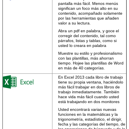
Utilice el correo
pantalla más fácil. Menos menús
electrónico de la
significan un foco más alto en su
perspectiva, los
contenido, acompañado solamente
calendarios
por las herramientas que añaden
compartidos, y
valor a su lectura.
las herramientas
de la tarea-lista
Abra un pdf en palabra, y goce el
para manejar a
corregir del contenido, tal como
casa y los horario
párrafos, listas y tablas, como si
de trabajo junto.
usted lo creara en palabra
Comparta
Muestre su estilo y profesionalismo
fácilmente los
con las plantillas, más ahorran
cuadernos y los
tiempo. Hojee las plantillas de Word
ficheros.
Envíe
en más de 40 categorías.
un vínculo o
utilice el Web
En Excel 2013 cada libro de trabajo
Deja un mensaje
libre Apps de la
tiene su propia ventana, haciéndolo
oficina para
más fácil trabajar en dos libros de
¡Te llamaremos pronto!
verlos y para
trabajo inmediatamente. También
corregir.
hace vida más fácil cuando usted
está trabajando en dos monitores
Dé vuelta a sus
Usted encontrará varias nuevas
ideas en los doc.
funciones en la matemáticas y la
de grande-
trigonometría, estadístico, el dirigir,
mirada
fecha y las categorías del tiempo, de
las operaciones de búsqueda y de la