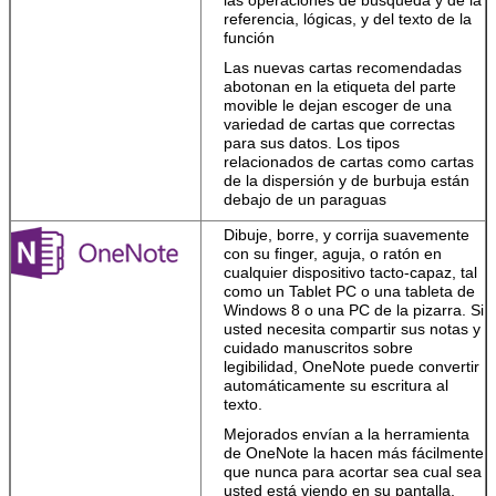
Comience con
referencia, lógicas, y del texto de la
una plantilla,
función
después pula su
trabajo con las
Las nuevas cartas recomendadas
herramientas
abotonan en la etiqueta del parte
expertas.
movible le dejan escoger de una
variedad de cartas que correctas
Trabaje la
para sus datos. Los tipos
manera que
relacionados de cartas como cartas
usted quiere
.
de la dispersión y de burbuja están
Capture sus
debajo de un paraguas
ideas usando el
teclado, la pluma,
PRESENTACIóN
Dibuje, borre, y corrija suavemente
o la pantalla
con su finger, aguja, o ratón en
táctil.
cualquier dispositivo tacto-capaz, tal
Trabaje
como un Tablet PC o una tableta de
fácilmente con
Windows 8 o una PC de la pizarra. Si
medios.
usted necesita compartir sus notas y
Imágenes del
cuidado manuscritos sobre
arrastrar y soltar,
legibilidad, OneNote puede convertir
vídeos, y medios
automáticamente su escritura al
en línea en
texto.
ficheros, y
Mejorados envían a la herramienta
contenido del
de OneNote la hacen más fácilmente
tirón de PDFs
que nunca para acortar sea cual sea
derecho en
usted está viendo en su pantalla,
palabra.