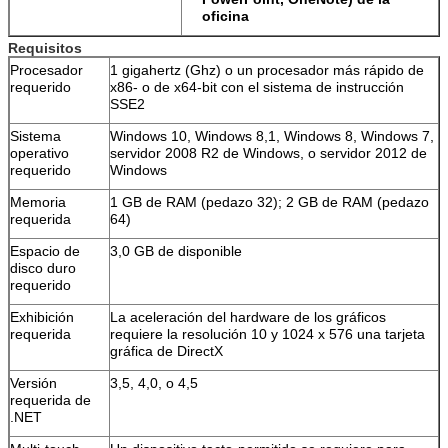
oficina
Requisitos
Procesador
1 gigahertz (Ghz) o un procesador más rápido de
requerido
x86- o de x64-bit con el sistema de instrucción
SSE2
Sistema
Windows 10, Windows 8,1, Windows 8, Windows 7,
operativo
servidor 2008 R2 de Windows, o servidor 2012 de
requerido
Windows
Memoria
1 GB de RAM (pedazo 32); 2 GB de RAM (pedazo
requerida
64)
Espacio de
3,0 GB de disponible
disco duro
requerido
Exhibición
La aceleración del hardware de los gráficos
requerida
requiere la resolución 10 y 1024 x 576 una tarjeta
gráfica de DirectX
Versión
3,5, 4,0, o 4,5
requerida de
.NET