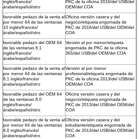
inglés/francés/
PKC de la oficina 2016/del USB/del
árabe/español/otro
OEM/del COA
favorable pedazo de la venta al
Oficina versión casera y del
por menor 64 de las ventanas
negocio/etiqueta engomada de
10 inglés/francés/
PKC de 2016/del USB/del OEM/del
árabe/español/otro
COA
favorable pedazo del OEM 64
Versión al por menor/etiqueta
de las ventanas 8,1
engomada de PKC de la oficina
inglés/francés/
365/del USB/del OEM/del COA
árabe/español/otro
favorable pedazo de la venta al
Versión al por menor
por menor 64 de las ventanas
profesional/etiqueta engomada de
8,1 inglés/francés/
PKC de la oficina 2013/del USB/del
árabe/español/otro
OEM/del COA
favorable pedazo del OEM 64
Oficina versión casera y del
de las ventanas 8,0
negocio/etiqueta engomada de
inglés/francés/
PKC de 2013/del USB/del OEM/del
árabe/español/otro
COA
favorable pedazo de la venta al
Oficina versión casera y del
por menor 64 de las ventanas
estudiante/etiqueta engomada de
8,0 inglés/francés/
PKC de 2013/del USB/del OEM/del
árabe/español/otro
COA