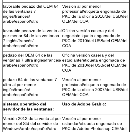
favorable pedazo del OEM 64
Versión al por menor
de las ventanas 7
profesional/etiqueta engomada de
inglés/francés/
PKC de la oficina 2010/del USB/del
árabe/español/otro
OEM/del COA
favorable pedazo de la venta al
Oficina versión casera y del
por menor 64 de las ventanas
negocio/etiqueta engomada de
7 inglés/francés/
PKC de 2010/del USB/del OEM/del
árabe/español/otro
COA
pedazo del OEM 64 de las
Oficina versión casera y del
ventanas 7 ultra inglés/francés/
estudiante/etiqueta engomada de
árabe/español/otro
PKC de 2010/del USB/del OEM/del
COA
pedazo 64 de las ventanas 7
Versión al por menor
ultra al por menor
profesional/etiqueta engomada de
inglés/francés/
PKC de la oficina 2007/del USB/del
árabe/español/otro
OEM/del COA
sistema operativo del
Uso de Adobe Grahic:
servidor de las ventanas:
Versión 2012 de la venta al por
Versión al por menor
menor del Std del servidor de
estándar/etiqueta engomada de
Windows/árabe/español/otro
PKC de Adobe Photoshop CS6/del