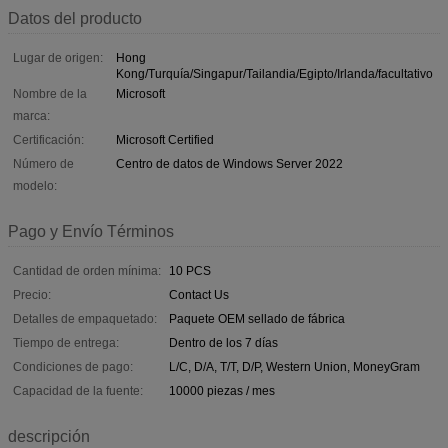
Datos del producto
Lugar de origen:
Hong
Kong/Turquía/Singapur/Tailandia/Egipto/Irlanda/facultativo
Nombre de la
Microsoft
marca:
Certificación:
Microsoft Certified
Número de
Centro de datos de Windows Server 2022
modelo:
Pago y Envío Términos
Cantidad de orden mínima:
10 PCS
Precio:
Contact Us
Detalles de empaquetado:
Paquete OEM sellado de fábrica
Tiempo de entrega:
Dentro de los 7 días
Condiciones de pago:
L/C, D/A, T/T, D/P, Western Union, MoneyGram
Capacidad de la fuente:
10000 piezas / mes
descripción