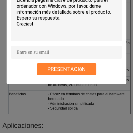
Espacio mínimo en
32 GB
disco
Actividad en línea
Apoyado al 100%
global
Arquitectura
Procesador de 64 bits
Características clave
Almacenamiento de archivos, DNS, DHCP, gestión
de políticas de grupo
Tecnologías avanzadas
Hyper-V (virtualización), contenedores de
Windows
PRESENTACIóN
Seguridad
Encriptación de BitLocker, Windows Defender ATP
Casos de uso ideales
Servidores para pequeñas empresas, intercambio
de archivos, VDI, nube híbrida
Beneficios
- Eficaz en términos de costes para el hardware
heredado
- Administración simplificada
- Seguridad sólida
Aplicaciones: