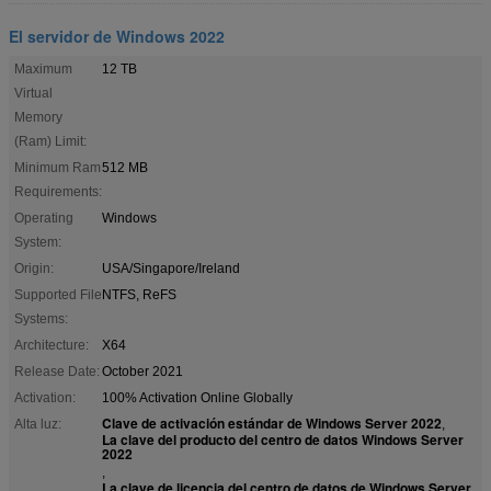
El servidor de Windows 2022
Maximum
12 TB
Virtual
Memory
(Ram) Limit:
Minimum Ram
512 MB
Requirements:
Operating
Windows
System:
Origin:
USA/Singapore/Ireland
Supported File
NTFS, ReFS
Systems:
Architecture:
X64
Release Date:
October 2021
Activation:
100% Activation Online Globally
Clave de activación estándar de Windows Server 2022
Alta luz:
,
La clave del producto del centro de datos Windows Server
2022
,
La clave de licencia del centro de datos de Windows Server