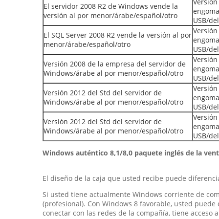
Versión
El servidor 2008 R2 de Windows vende la
engoma
versión al por menor/árabe/español/otro
USB/de
Versión
El SQL Server 2008 R2 vende la versión al por
engoma
menor/árabe/español/otro
USB/de
Versión
Versión 2008 de la empresa del servidor de
engoma
Windows/árabe al por menor/español/otro
USB/de
Versión
Versión 2012 del Std del servidor de
engoma
Windows/árabe al por menor/español/otro
USB/de
Versión
Versión 2012 del Std del servidor de
engoma
Windows/árabe al por menor/español/otro
USB/de
Windows auténtico 8,1/8,0 paquete inglés de la vent
El diseño de la caja que usted recibe puede diferenc
Si usted tiene actualmente Windows corriente de co
(profesional). Con Windows 8 favorable, usted puede 
conectar con las redes de la compañía, tiene acceso a 