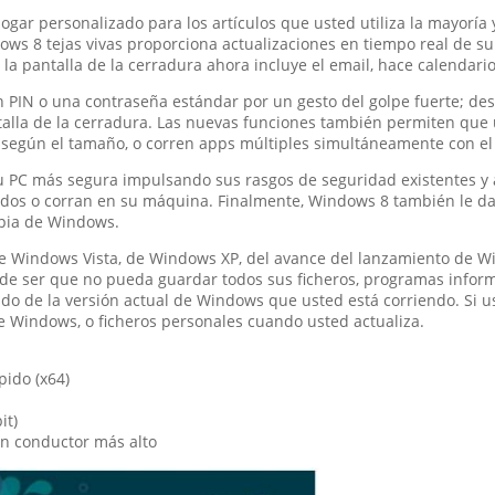
gar personalizado para los artículos que usted utiliza la mayoría
ws 8 tejas vivas proporciona actualizaciones en tiempo real de su
la pantalla de la cerradura ahora incluye el email, hace calendarios
un PIN o una contraseña estándar por un gesto del golpe fuerte; de
talla de la cerradura. Las nuevas funciones también permiten qu
car según el tamaño, o corren apps múltiples simultáneamente con el
PC más segura impulsando sus rasgos de seguridad existentes y a
ados o corran en su máquina. Finalmente, Windows 8 también le da
mpia de Windows.
e Windows Vista, de Windows XP, del avance del lanzamiento de W
 ser que no pueda guardar todos sus ficheros, programas informát
 de la versión actual de Windows que usted está corriendo. Si us
e Windows, o ficheros personales cuando usted actualiza.
pido (x64)
it)
un conductor más alto