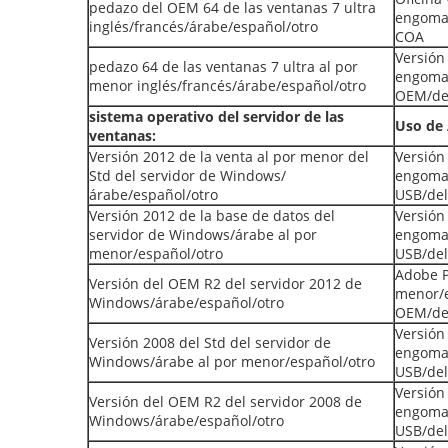
pedazo del OEM 64 de las ventanas 7 ultra
engomad
inglés/francés/árabe/español/otro
COA
Versión
pedazo 64 de las ventanas 7 ultra al por
engomad
menor inglés/francés/árabe/español/otro
OEM/de
sistema operativo del servidor de las
Uso de 
ventanas:
Versión 2012 de la venta al por menor del
Versión
Std del servidor de Windows/
engoma
árabe/español/otro
USB/de
Versión 2012 de la base de datos del
Versión
servidor de Windows/árabe al por
engoma
menor/español/otro
USB/de
Adobe P
Versión del OEM R2 del servidor 2012 de
menor/e
Windows/árabe/español/otro
OEM/de
Versión
Versión 2008 del Std del servidor de
engoma
Windows/árabe al por menor/español/otro
USB/de
Versión
Versión del OEM R2 del servidor 2008 de
engoma
Windows/árabe/español/otro
USB/de