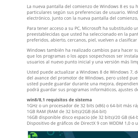
La nueva pantalla del comienzo de Windows 8 es su ho
particulares según sus preferencias de usuario. Windo
electrónico. Junto con la nueva pantalla del comienzo, 
Para tener acceso a su PC, Microsoft ha substituido 
preestablecidas que usted ha seleccionado en la pan
preferidos, abierto, cercanos, piel, vuelven a clasifi
Windows también ha realizado cambios para hacer su 
que los programas o los apps sospechosos ser instal
usuarios al nuevo punto inicial y una versión más li
Usted puede actualizar a Windows 8 de Windows 7, d
del avance del promotor de Windows, pero usted puede
usted puede guardar durante una mejora, dependiendo
podrá guardar sus programas informáticos, ajustes d
win8/8,1 requisitos de sistema
1GHz o un procesador de 32 bits (x86) o 64-bit más rá
1GB RAM (RAM de 32 bits)/2GB (64-bit)
16GB disponible disco espacio (de 32 bits)/20 GB (64-b
Dispositivo de gráficos de DirectX 9 con WDDM 1,0 o 