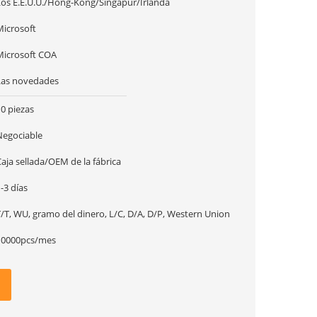
Los E.E.U.U./Hong-Kong/Singapur/Irlanda
Microsoft
Microsoft COA
Las novedades
0 piezas
Negociable
aja sellada/OEM de la fábrica
-3 días
T/T, WU, gramo del dinero, L/C, D/A, D/P, Western Union
10000pcs/mes