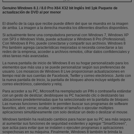
Genuino Windows 8.1 / 8.0 Pro X64 X32 bit Inglés Intl 1pk Paquete de
actualización de DVD al por menor
El diseño de la caja que recibe puede diferir del que se muestra en la imagen
de arriba. La imagen a la derecha muestra los diferentes diseños disponibles.
Si actualmente tiene una computadora personal con Windows 7, Windows XP
con SP3 o Windows Vista, puede actualizar a Windows 8 Pro (Professional).
Con Windows 8 Pro, puede conectarse y compartir sus archivos. Windows 8
Pro también agrega características mejoradas si necesita conectarse a las
redes de la empresa, acceder a archivos remotos, cifrar datos confidenciales y
otras tareas más avanzadas.
La nueva pantalla de inicio de Windows 8 es su hogar personalizado para los
elementos que más usa y se puede personalizar según sus preferencias de
usuario. Los mosaicos de Windows 8 Live proporcionan actualizaciones en
tiempo real de sus cuentas de Facebook, Twitter y correo electrónico. Junto con
la nueva pantalla de Inicio, la pantalla de bloqueo ahora incluye widgets de
correo electrónico, calendario y reloj.
Para acceder a su PC, Microsoft ha reemplazado un PIN o contraseña estándar
con un gesto de deslizar; desbloquee su PC haciendo clic o deslizando las
ubicaciones predeterminadas que ha seleccionado en la pantalla de bloqueo.
Las nuevas funciones también le permiten buscar sus programas de software
favoritos, abrir, cerrar, ocultar, cambiar el tamaño o ejecutar múltiples
aplicaciones simultáneamente con solo deslizar un dedo o deslizar el mouse.
Windows también ha realizado cambios para hacer que su PC sea más segura
al aumentar sus funciones de seguridad existentes y agregar "SmartScreen",
que actúa para evitar que se instalen o ejecuten programas o aplicaciones
sospechosas en su máquina. Finalmente, Windows 8 también le brinda la