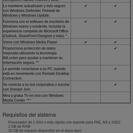
Lo mantiene actualizado y más seguro
✔
✔
con Windows Defender, Firewall de
Windows y Windows Update.
Funciona con el software de escritorio de
✔
✔
Windows nuevo y existente, incluida la
experiencia completa de Microsoft Office
(Outlook, SharePoint Designer y más). *
Viene con Windows Media Player
✔
✔
Proporciona protección de datos
✔
mejorada utilizando la tecnología
BitLocker para ayudar a mantener su
información segura. **
Le permite conectarse a su PC cuando
✔
está en movimiento con Remote Desktop
Connection.
Se conecta a su red corporativa o escolar
✔
con Domain Join.
Mira y graba TV en vivo con Windows
Media Center. ***
Requisitos del sistema
Procesador de 1 GHz o más rápido con soporte para PAE, NX y SSE2
2 GB de RAM
20 GB de espacio disponible en el disco duro