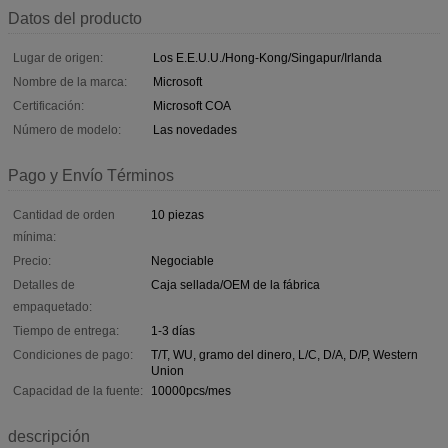
Datos del producto
Lugar de origen:
Los E.E.U.U./Hong-Kong/Singapur/Irlanda
Nombre de la marca:
Microsoft
Certificación:
Microsoft COA
Número de modelo:
Las novedades
Pago y Envío Términos
Cantidad de orden
10 piezas
mínima:
Precio:
Negociable
Detalles de
Caja sellada/OEM de la fábrica
empaquetado:
Tiempo de entrega:
1-3 días
Condiciones de pago:
T/T, WU, gramo del dinero, L/C, D/A, D/P, Western
Union
Capacidad de la fuente:
10000pcs/mes
descripción