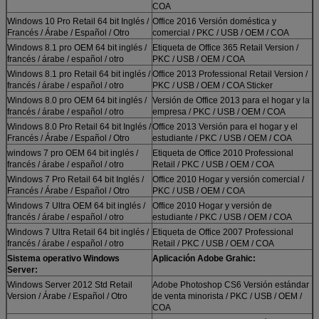
COA
Windows 10 Pro Retail 64 bit Inglés /
Office 2016 Versión doméstica y
Francés / Árabe / Español / Otro
comercial / PKC / USB / OEM / COA
Windows 8.1 pro OEM 64 bit inglés /
Etiqueta de Office 365 Retail Version /
francés / árabe / español / otro
PKC / USB / OEM / COA
Windows 8.1 pro Retail 64 bit inglés /
Office 2013 Professional Retail Version /
francés / árabe / español / otro
PKC / USB / OEM / COA Sticker
Windows 8.0 pro OEM 64 bit inglés /
Versión de Office 2013 para el hogar y la
francés / árabe / español / otro
empresa / PKC / USB / OEM / COA
Windows 8.0 Pro Retail 64 bit Inglés /
Office 2013 Versión para el hogar y el
Francés / Árabe / Español / Otro
estudiante / PKC / USB / OEM / COA
windows 7 pro OEM 64 bit inglés /
Etiqueta de Office 2010 Professional
francés / árabe / español / otro
Retail / PKC / USB / OEM / COA
Windows 7 Pro Retail 64 bit Inglés /
Office 2010 Hogar y versión comercial /
Francés / Árabe / Español / Otro
PKC / USB / OEM / COA
Windows 7 Ultra OEM 64 bit inglés /
Office 2010 Hogar y versión de
francés / árabe / español / otro
estudiante / PKC / USB / OEM / COA
Windows 7 Ultra Retail 64 bit inglés /
Etiqueta de Office 2007 Professional
francés / árabe / español / otro
Retail / PKC / USB / OEM / COA
Sistema operativo Windows
Aplicación Adobe Grahic:
Server:
Windows Server 2012 Std Retail
Adobe Photoshop CS6 Versión estándar
Version / Árabe / Español / Otro
de venta minorista / PKC / USB / OEM /
COA