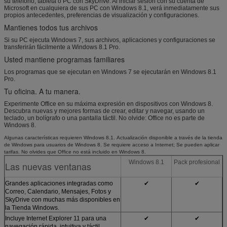
su teléfono, tableta o PC con SkyDrive. Al iniciar sesión con su cuenta de
Microsoft en cualquiera de sus PC con Windows 8.1, verá inmediatamente sus
propios antecedentes, preferencias de visualización y configuraciones.
Mantienes todos tus archivos
Si su PC ejecuta Windows 7, sus archivos, aplicaciones y configuraciones se
transferirán fácilmente a Windows 8.1 Pro.
Usted mantiene programas familiares
Los programas que se ejecutan en Windows 7 se ejecutarán en Windows 8.1
Pro.
Tu oficina. A tu manera.
Experimente Office en su máxima expresión en dispositivos con Windows 8.
Descubra nuevas y mejores formas de crear, editar y navegar, usando un
teclado, un bolígrafo o una pantalla táctil. No olvide: Office no es parte de
Windows 8.
Algunas características requieren Windows 8.1.
Actualización disponible a través de la tienda
de Windows para usuarios de Windows 8.
Se requiere acceso a Internet;
Se pueden aplicar
tarifas.
No olvides que Office no está incluido en Windows 8.
Windows 8.1
Pack profesional
Las nuevas ventanas
Grandes aplicaciones integradas como
✔
✔
Correo, Calendario, Mensajes, Fotos y
SkyDrive con muchas más disponibles en
la Tienda Windows.
Incluye Internet Explorer 11 para una
✔
✔
navegación rápida, intuitiva y táctil.