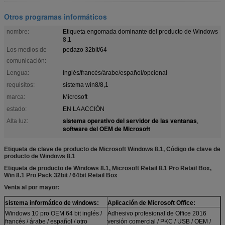
Otros programas informáticos
nombre:
Etiqueta engomada dominante del producto de Windows
8,1
Los medios de
pedazo 32bit/64
comunicación:
Lengua:
Inglés/francés/árabe/español/opcional
requisitos:
sistema win8/8,1
marca:
Microsoft
estado:
EN LA ACCIÓN
sistema operativo del servidor de las ventanas
Alta luz:
,
software del OEM de Microsoft
Etiqueta de clave de producto de Microsoft Windows 8.1, Código de clave de
producto de Windows 8.1
Etiqueta de producto de Windows 8.1, Microsoft Retail 8.1 Pro Retail Box,
Win 8.1 Pro Pack 32bit / 64bit Retail Box
Venta al por mayor:
sistema informático de windows:
Aplicación de Microsoft Office:
Windows 10 pro OEM 64 bit inglés /
Adhesivo profesional de Office 2016
francés / árabe / español / otro
versión comercial / PKC / USB / OEM /