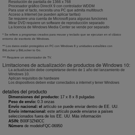
Resolución de pantalla de 1366 x 768
Procesador gráfico DirectX 9 con controlador WDDM
Para usar el tacto, necesita una PC que admita multitouch
Acceso a Internet (se pueden aplicar tarifas)
Se requiere una cuenta de Microsoft para algunas funciones
Mirar DVD requiere un software de reproducción separado
La licencia de Windows Media Center se vende por separado
* Se refiere a programas creados para mouse y teclado que se ejecutan en el clásico
entorno de escritorio de Windows.
** Los datos están protegidos en PC con Windows 8 y unidades extraíbles con
BitLocker y BitLocker to Go.
*** Requiere un sintonizador de TV.
Limitaciones de actualización de productos de Windows 10:
La actualización debe completarse dentro de 1 año del lanzamiento de
Windows 10.
Aplican requisitos de hardware
Los dispositivos deben estar conectados a internet y tener Windows
detalles del producto
Dimensiones del producto:
17 x 8 x 8 pulgadas
Peso de envío:
0.3 onzas
Envío nacional: el
artículo se puede enviar dentro de EE. UU.
Envío internacional:
este artículo puede enviarse a países
seleccionados fuera de los EE. UU. Más información
ASIN:
B00F3ZN0CC
Número
de modeloFQC-06950