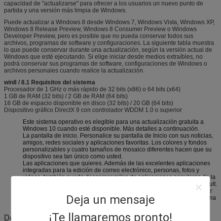
capacidad de "actualizarse" para ofrecer a los usuarios un nuevo punto de
partida y una versión más limpia de Windows.
Puede actualizar a Windows 8 desde Windows 7, Windows Vista, Windows XP,
Windows 8 Release Preview, Windows 8 Consumer Preview o Windows
Developer Preview, pero es posible que no pueda conservar todos sus
archivos, programas de software y configuraciones. La siguiente tabla muestra
lo que puede conservar durante una actualización, según la versión actual de
Windows que esté ejecutando. Si elige iniciar desde medios extraíbles, no
podrá conservar sus programas de software, configuraciones de Windows o
archivos personales cuando realice la actualización.
win8 / 8.1 Requisitos del sistema
Procesador de 1 GHz o más rápido de 32 bits (x86) o 64 bits (x64)
1 GB de RAM (32 bits) / 2 GB de RAM (64 bits)
16 GB de espacio disponible en disco (32 bits) / 20 GB (64 bits)
Dispositivo gráfico DirectX 9 con controlador WDDM 1.0 o superior
Este sistema operativo es elegible para una actualización gratuita a
Windows 10 cuando esté disponible.
Más detalles a continuación.
La pantalla de inicio.
Personalice su pantalla de Inicio con sus noticias,
amigos, redes sociales y aplicaciones favoritas.
Los colores y fondos
personalizables y cuatro tamaños de mosaico diferentes hacen que su
dispositivo sea tan único como usted.
Las aplicaciones que quieres.
Además de las excelentes aplicaciones
integradas para la edición de correo electrónico, personas, fotos y
videos, también puede descargar miles de aplicaciones populares de la
Tienda Windows, incluidas Netflix, ESPN, Skype y Halo: Spartan Assault.
Juega tan duro como funciona.
Windows 8.1 le da el poder de navegar
Deja un mensaje
rápidamente, ver películas, jugar juegos, pulir su currículum y reunir una
presentación increíble, todo en una sola PC.
¡Te llamaremos pronto!
Descripción del producto