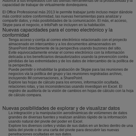
Autorice a sus empleados con las últimas herramientas de la productividad y la
capacidad de trabajar de virtualmente dondequiera.
El Office Professional más 2013 le permite trabajar junto incluso mejor dándole
más control sobre conformidad, las nuevas herramientas para analizar y
compartir datos, y más posibilidades de la comunicación. El más, el acceso,
Skype para el negocio, e InfoPath se incluyen en la habitación.
Nuevas capacidades para el correo electrónico y la
conformidad
Tenga acceso y corrija al correo electrónico relacionado con el proyecto
almacenado en intercambio y a los documentos almacenados en
SharePoint directamente de la perspectiva usando buzones del sitio.
Evite equivocadamente enviar el correo electrónico con la información
delicada a los beneficiarios desautorizados usando la prevención contra
pérdidas de las extremidades y de los datos de intercambio de la política de
la perspectiva.
Puede permitir o inhabilitar la grabación de Skype para las reuniones de
negocios vía la política del grupo y las reuniones registradas archivo,
incluyendo IM conversaciones, a SharePoint.
Explore las hojas de cálculo para los errores, información ocultada,
relaciones rotas, y las inconsistencias usando investigan en Excel. El
registro de auditoría de la visión de cambios en hojas de cálculo con la hoja
de cálculo compara.
Nuevas posibilidades de explorar y de visualizar datos
La integración y la manipulación aerodinámicas de volúmenes de datos
grandes de diversas fuentes y realizan análisis rápido de la información
usando natural del pivote del poder en Excel.
Explore los diversos cortes y vistas de sus datos en un tecleo dentro de una
tabla del pivote o de una carta del pivote para descubrir las nuevas
penetraciones ocultadas en sus datos.