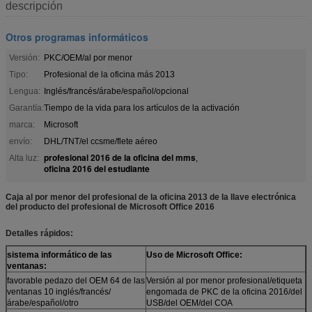
descripción
Otros programas informáticos
Versión:
PKC/OEM/al por menor
Tipo:
Profesional de la oficina más 2013
Lengua:
Inglés/francés/árabe/español/opcional
Garantía:
Tiempo de la vida para los artículos de la activación
marca:
Microsoft
envío:
DHL/TNT/el ccsme/flete aéreo
profesional 2016 de la oficina del mms
Alta luz:
,
oficina 2016 del estudiante
Caja al por menor del profesional de la oficina 2013 de la llave electrónica
del producto del profesional de Microsoft Office 2016
Detalles rápidos:
sistema informático de las
Uso de Microsoft Office:
ventanas:
favorable pedazo del OEM 64 de las
Versión al por menor profesional/etiqueta
ventanas 10 inglés/francés/
engomada de PKC de la oficina 2016/del
árabe/español/otro
USB/del OEM/del COA