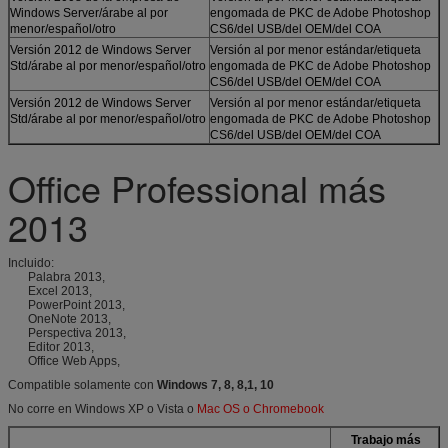
Windows Server/árabe al por
engomada de PKC de Adobe Photoshop
menor/español/otro
CS6/del USB/del OEM/del COA
Versión 2012 de Windows Server
Versión al por menor estándar/etiqueta
Std/árabe al por menor/español/otro
engomada de PKC de Adobe Photoshop
CS6/del USB/del OEM/del COA
Versión 2012 de Windows Server
Versión al por menor estándar/etiqueta
Std/árabe al por menor/español/otro
engomada de PKC de Adobe Photoshop
CS6/del USB/del OEM/del COA
Office Professional más
2013
Incluido:
Palabra 2013,
Excel 2013,
PowerPoint 2013,
OneNote 2013,
Perspectiva 2013,
Editor 2013,
Office Web Apps,
Compatible solamente con
Windows 7, 8, 8,1, 10
No corre en Windows XP o Vista o
Mac OS o Chromebook
Trabajo más