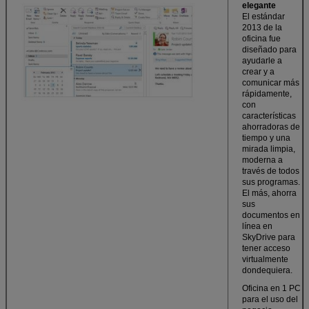
elegante
El estándar
2013 de la
oficina fue
diseñado para
ayudarle a
crear y a
comunicar más
rápidamente,
con
características
ahorradoras de
tiempo y una
mirada limpia,
moderna a
través de todos
sus programas.
El más, ahorra
sus
documentos en
línea en
SkyDrive para
tener acceso
virtualmente
dondequiera.
Oficina en 1 PC
para el uso del