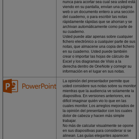
nunca para acortar sea cual sea usted está
Sus ajustes de la
viendo en su pantalla, envían una página
aduana vagan por
web o un documento entero a una sección
con usted.
Firme
del cuaderno, o para escribir las notas
adentro a su
rápidamente rápidas que se ahorran y se
cuenta y coja su
archivan automáticamente como parte de
derecha del trabajo
su cuaderno.
adonde usted se
Usted puede atar apenas sobre cualquier
fue apagado.
fichero electrónico a cualquier parte de sus
notas, que almacene una copia del fichero
Almacene los
en su cuaderno. Usted puede también
ficheros en la nube.
crear o importar las hojas de cálculo de
La oficina ahorra
Excel y los diagramas de Visio a la
sus documentos a
derecha dentro de OneNote y corregir su
SkyDrive así que
información en el lugar en sus notas.
sus notas, fotos, y
ficheros son
La opinión del presentador permite que
siempre
usted considere sus notas sobre su monitor
accesibles.
mientras que la audiencia ve solamente la
diapositiva. En versiones anteriores, era
difícil imaginar quién vio lo que en las
cuales monitor. Los arreglos mejorados de
la opinión del presentador con los cuales
dolor de cabeza y hacen más simple
trabajar.
No más de calcular visualmente se opone
en sus diapositivas para considerar si se
alinean. Las guías elegantes aparecen