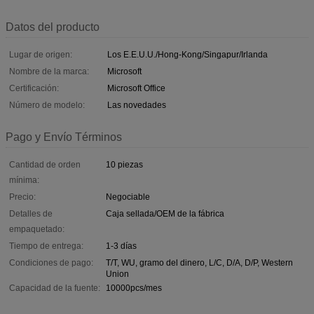
Datos del producto
Lugar de origen:
Los E.E.U.U./Hong-Kong/Singapur/Irlanda
Nombre de la marca:
Microsoft
Certificación:
Microsoft Office
Número de modelo:
Las novedades
Pago y Envío Términos
Cantidad de orden
10 piezas
mínima:
Precio:
Negociable
Detalles de
Caja sellada/OEM de la fábrica
empaquetado:
Tiempo de entrega:
1-3 días
Condiciones de pago:
T/T, WU, gramo del dinero, L/C, D/A, D/P, Western
Union
Capacidad de la fuente:
10000pcs/mes