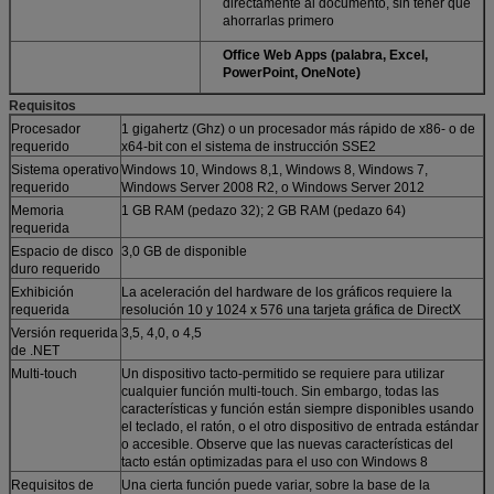
directamente al documento, sin tener que
ahorrarlas primero
Office Web Apps (palabra, Excel,
PowerPoint, OneNote)
Requisitos
Procesador
1 gigahertz (Ghz) o un procesador más rápido de x86- o de
requerido
x64-bit con el sistema de instrucción SSE2
Sistema operativo
Windows 10, Windows 8,1, Windows 8, Windows 7,
requerido
Windows Server 2008 R2, o Windows Server 2012
Memoria
1 GB RAM (pedazo 32); 2 GB RAM (pedazo 64)
requerida
Espacio de disco
3,0 GB de disponible
duro requerido
Exhibición
La aceleración del hardware de los gráficos requiere la
requerida
resolución 10 y 1024 x 576 una tarjeta gráfica de DirectX
Versión requerida
3,5, 4,0, o 4,5
de .NET
Multi-touch
Un dispositivo tacto-permitido se requiere para utilizar
cualquier función multi-touch. Sin embargo, todas las
características y función están siempre disponibles usando
el teclado, el ratón, o el otro dispositivo de entrada estándar
o accesible. Observe que las nuevas características del
tacto están optimizadas para el uso con Windows 8
Requisitos de
Una cierta función puede variar, sobre la base de la