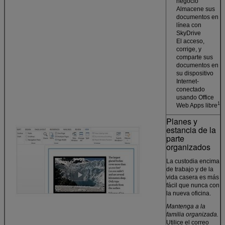
negocio
Almacene sus
documentos en
línea con
SkyDrive
El acceso,
corrige, y
comparte sus
documentos en
su dispositivo
Internet-
conectado
usando Office
1
Web Apps libre
Planes y
estancia de la
parte
organizados
La custodia encima
de trabajo y de la
vida casera es más
fácil que nunca con
la nueva oficina.
Mantenga a la
familia organizada.
Utilice el correo