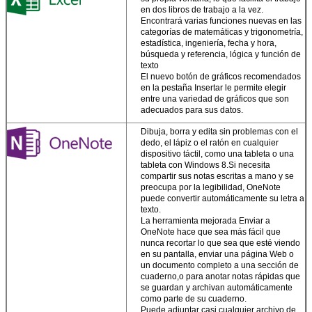
Trabaja como
en dos libros de trabajo a la vez.
quieras.
Captura tus
Encontrará varias funciones nuevas en las
ideas usando teclado
categorías de matemáticas y trigonometría,
lápiz o pantalla táctil.
estadística, ingeniería, fecha y hora,
búsqueda y referencia, lógica y función de
Trabaja fácilmente
texto
con los
El nuevo botón de gráficos recomendados
medios.
Arrastre y
en la pestaña Insertar le permite elegir
deje caer imágenes,
entre una variedad de gráficos que son
videos y medios en
adecuados para sus datos.
línea en archivos, y
extraiga el contenido
Dibuja, borra y edita sin problemas con el
de los PDF
dedo, el lápiz o el ratón en cualquier
directamente a Word.
dispositivo táctil, como una tableta o una
Su oficina
tableta con Windows 8.Si necesita
personalizada
compartir sus notas escritas a mano y se
preocupa por la legibilidad, OneNote
Crear documentos
puede convertir automáticamente su letra a
Deja un mensaje
atractivos y de
texto.
aspecto profesional,
La herramienta mejorada Enviar a
¡Te llamaremos pronto!
tanto si está en su
OneNote hace que sea más fácil que
escritorio como en
nunca recortar lo que sea que esté viendo
cualquier lugar.
en su pantalla, enviar una página Web o
un documento completo a una sección de
Sus ajustes
cuaderno,o para anotar notas rápidas que
personalizados vaga
se guardan y archivan automáticamente
con usted.
Inicie
como parte de su cuaderno.
sesión en su cuenta 
Puede adjuntar casi cualquier archivo de