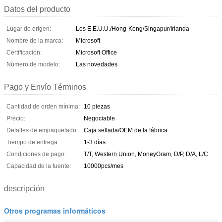
Datos del producto
Lugar de origen:
Los E.E.U.U./Hong-Kong/Singapur/Irlanda
Nombre de la marca:
Microsoft
Certificación:
Microsoft Office
Número de modelo:
Las novedades
Pago y Envío Términos
Cantidad de orden mínima:
10 piezas
Precio:
Negociable
Detalles de empaquetado:
Caja sellada/OEM de la fábrica
Tiempo de entrega:
1-3 días
Condiciones de pago:
T/T, Western Union, MoneyGram, D/P, D/A, L/C
Capacidad de la fuente:
10000pcs/mes
descripción
Otros programas informáticos