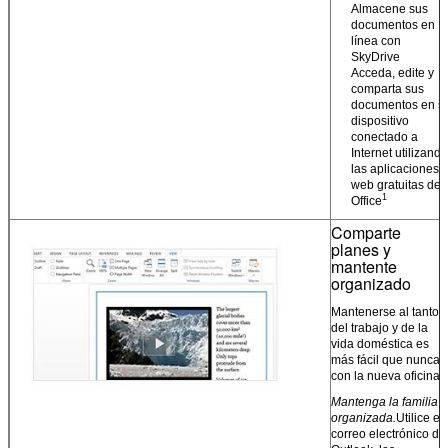
Almacene sus
documentos en
línea con
SkyDrive
Acceda, edite y
comparta sus
documentos en s
dispositivo
conectado a
Internet utilizando
las aplicaciones
web gratuitas de
1
Office
Comparte
planes y
mantente
organizado
Mantenerse al tanto
del trabajo y de la
vida doméstica es
más fácil que nunca
con la nueva oficina.
Mantenga la familia
organizada.
Utilice el
correo electrónico de