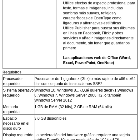
Utilice efectos de aspecto profesional para
texto, formas e imágenes, incluidas
sombras más suaves, reflejos y
características de OpenType como
ligaduras y alternativas estilísticas
Utilice Publisher para buscar sus álbumes
en línea en Facebook, Flickr y otros
servicios y añadir imágenes directamente
al documento, sin tener que guardarlos
primero
Las aplicaciones web de Office (Word,
Excel, PowerPoint, OneNote)
Requisitos
Procesador
Procesador de 1 gigahertz (Ghz) o más rápido de x86 o x64
requerido
bits con conjunto de instrucciones SSE2
Sistema operativo
Windows 10, Windows 8... ¿Qué quieres decir?1,Windows
requerido
8, Windows 7, Windows Server 2008 R2, o también
Windows Server 2012
Memoria
1 GB de RAM (32 bits); 2 GB de RAM (64 bits)
requerida
Espacio
3.0 GB disponibles
necesario en el
disco duro
Display requerido
La aceleración del hardware gráfico requiere una tarjeta
gráfica DirectX 10 y una resolución de 1024 x 576