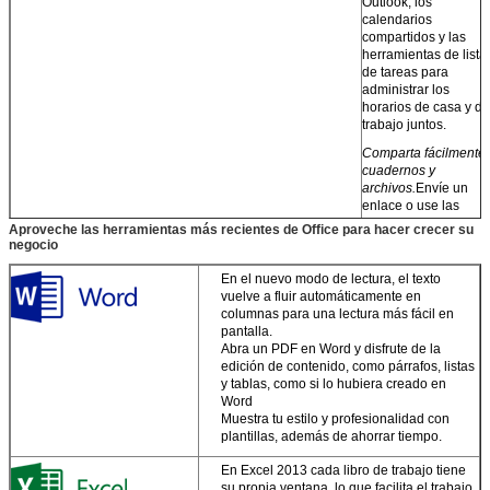
Outlook, los
calendarios
compartidos y las
herramientas de lista
de tareas para
administrar los
horarios de casa y de
trabajo juntos.
Comparta fácilmente
cuadernos y
archivos.
Envíe un
enlace o use las
aplicaciones web
Aproveche las herramientas más recientes de Office para hacer crecer su
gratuitas de Office
negocio
para verlas y
editarlas.
En el nuevo modo de lectura, el texto
vuelve a fluir automáticamente en
Convierta sus
columnas para una lectura más fácil en
ideas en
pantalla.
documentos de
Abra un PDF en Word y disfrute de la
gran aspecto
edición de contenido, como párrafos, listas
y tablas, como si lo hubiera creado en
Comienza con una
Word
plantilla, luego puli tu
Muestra tu estilo y profesionalidad con
trabajo con
plantillas, además de ahorrar tiempo.
herramientas
expertas.
En Excel 2013 cada libro de trabajo tiene
su propia ventana, lo que facilita el trabajo