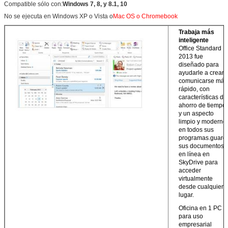
Compatible sólo con:
Windows 7, 8, y 8.1, 10
No se ejecuta en Windows XP o Vista o
Mac OS o Chromebook
Trabaja más
inteligente
Office Standard
2013 fue
diseñado para
ayudarle a crear 
comunicarse más
rápido, con
características de
ahorro de tiempo
y un aspecto
limpio y moderno
en todos sus
programas.guard
sus documentos
en línea en
SkyDrive para
acceder
virtualmente
desde cualquier
lugar.
Oficina en 1 PC
para uso
empresarial