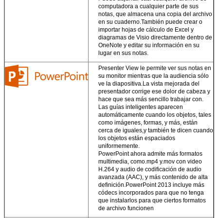
retome su trabajo
computadora a cualquier parte de sus
justo donde lo dejó.
notas, que almacena una copia del archivo
en su cuaderno.También puede crear o
Almacenar archivos
importar hojas de cálculo de Excel y
en la nube.
Office
diagramas de Visio directamente dentro de
guarda sus
OneNote y editar su información en su
documentos en
lugar en sus notas.
SkyDrive para que
sus notas, fotos y
Presenter View le permite ver sus notas en
archivos siempre
su monitor mientras que la audiencia sólo
sean accesibles.
ve la diapositiva.La vista mejorada del
presentador corrige ese dolor de cabeza y
hace que sea más sencillo trabajar con.
Las guías inteligentes aparecen
PRESENTACIóN
automáticamente cuando los objetos, tales
como imágenes, formas, y más, están
cerca de iguales,y también te dicen cuando
los objetos están espaciados
uniformemente.
PowerPoint ahora admite más formatos
multimedia, como.mp4 y.mov con video
H.264 y audio de codificación de audio
avanzada (AAC), y más contenido de alta
definición.PowerPoint 2013 incluye más
códecs incorporados para que no tenga
que instalarlos para que ciertos formatos
de archivo funcionen