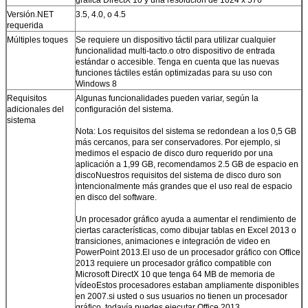
Versión.NET
3.5, 4.0, o 4.5
requerida
Múltiples toques
Se requiere un dispositivo táctil para utilizar cualquier
funcionalidad multi-tacto.o otro dispositivo de entrada
estándar o accesible. Tenga en cuenta que las nuevas
funciones táctiles están optimizadas para su uso con
Windows 8
Requisitos
Algunas funcionalidades pueden variar, según la
adicionales del
configuración del sistema.
sistema
Nota: Los requisitos del sistema se redondean a los 0,5 GB
más cercanos, para ser conservadores. Por ejemplo, si
medimos el espacio de disco duro requerido por una
aplicación a 1,99 GB, recomendamos 2.5 GB de espacio en
discoNuestros requisitos del sistema de disco duro son
intencionalmente más grandes que el uso real de espacio
en disco del software.
Un procesador gráfico ayuda a aumentar el rendimiento de
ciertas características, como dibujar tablas en Excel 2013 o
transiciones, animaciones e integración de video en
PowerPoint 2013.El uso de un procesador gráfico con Office
2013 requiere un procesador gráfico compatible con
Microsoft DirectX 10 que tenga 64 MB de memoria de
vídeoEstos procesadores estaban ampliamente disponibles
en 2007.si usted o sus usuarios no tienen un procesador
gráfico, todavía puedes ejecutar Office 2013.