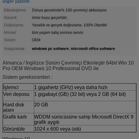
Diğer yazılım
Etkinleştirme:
Dünya genelinde% 100 çevrimiçi aktivasyon
Garanti:
ömür boyu geçerlidir;
Doğrulama:
Yasallık ve gerçek doğrulama. 100% Otantik!
Hizmet:
tüm yaşam satış sonrası servis
Sürüm:
OEM
windows pc software
microsoft office software
Vurgulamak:
,
Almanca / İngilizce Sürüm Çevrimiçi Etkinleştir 64bit Win 10
Pro OEM Windows 10 Professional DVD ile
Sistem gereksinimleri :
İşlemci
1 gigahertz (GHz) veya daha hızlı
Veri deposu
1 gigabayt (GB) (32 bit) veya 2 GB (64 bit)
Hard disk
20 GB
alanı
Grafik kartı
WDDM sürücüsüne sahip Microsoft DirectX 9
grafik aygıtı
Görüntüle
1024 x 600 veya üstü