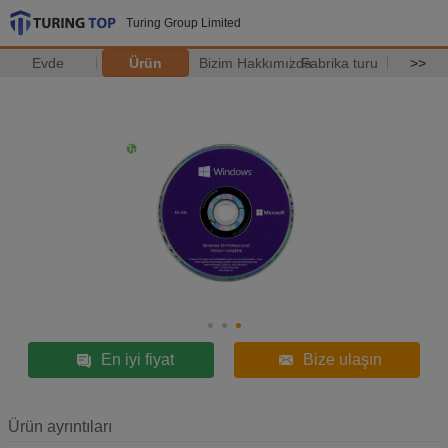
Turing Group Limited
Evde
Ürün
Bizim Hakkımızda
Fabrika turu
>>
En iyi fiyat
Bize ulaşın
Ürün ayrıntıları