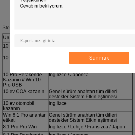
Stokta diğer ürünler:
Ürün
versiyon
10 Pro COA kazanın
Genel sürüm anahtarı tüm dilleri
destekler Sistem Etkinleştirmesi
Sunmak
10 Pro OEM kazanın
İngilizce / Lehçe / Janpanese /
Fransızca / İtalyanca / Korece /
İspanyolca / Almanya
10 Pro Perakende
İngilizce / Japonca
Kazanın // Win 10
Pro USB
10 ev COA kazanın
Genel sürüm anahtarı tüm dilleri
destekler Sistem Etkinleştirmesi
10 ev otomobili
ingilizce
kazanın
Win 8.1 Pro anahtar
Genel sürüm anahtarı tüm dilleri
etiketi
destekler Sistem Etkinleştirmesi
8.1 Pro Pro Win
İngilizce / Lehçe / Fransızca / Japon