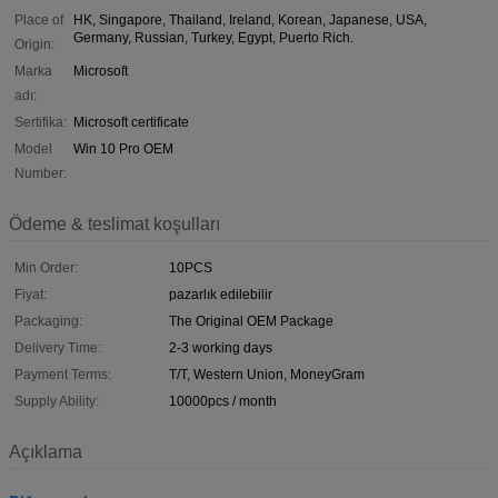
Place of
HK, Singapore, Thailand, Ireland, Korean, Japanese, USA,
Germany, Russian, Turkey, Egypt, Puerto Rich.
Origin:
Marka
Microsoft
adı:
Sertifika:
Microsoft certificate
Model
Win 10 Pro OEM
Number:
Ödeme & teslimat koşulları
Min Order:
10PCS
Fiyat:
pazarlık edilebilir
Packaging:
The Original OEM Package
Delivery Time:
2-3 working days
Payment Terms:
T/T, Western Union, MoneyGram
Supply Ability:
10000pcs / month
Açıklama