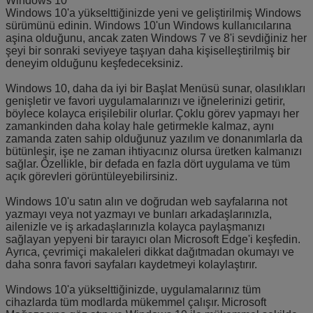
Windows 10
Windows 10'a yükselttiğinizde yeni ve geliştirilmiş Windows
sürümünü edinin. Windows 10'un Windows kullanıcılarına
aşina olduğunu, ancak zaten Windows 7 ve 8'i sevdiğiniz her
şeyi bir sonraki seviyeye taşıyan daha kişiselleştirilmiş bir
deneyim olduğunu keşfedeceksiniz.
Windows 10, daha da iyi bir Başlat Menüsü sunar, olasılıkları
genişletir ve favori uygulamalarınızı ve iğnelerinizi getirir,
böylece kolayca erişilebilir olurlar.
Çoklu görev yapmayı her
zamankinden daha kolay hale getirmekle kalmaz, aynı
zamanda zaten sahip olduğunuz yazılım ve donanımlarla da
bütünleşir, işe ne zaman ihtiyacınız olursa üretken kalmanızı
sağlar.
Özellikle, bir defada en fazla dört uygulama ve tüm
açık görevleri görüntüleyebilirsiniz.
Windows 10'u satın alın ve doğrudan web sayfalarına not
yazmayı veya not yazmayı ve bunları arkadaşlarınızla,
ailenizle ve iş arkadaşlarınızla kolayca paylaşmanızı
sağlayan yepyeni bir tarayıcı olan Microsoft Edge'i keşfedin.
Ayrıca, çevrimiçi makaleleri dikkat dağıtmadan okumayı ve
daha sonra favori sayfaları kaydetmeyi kolaylaştırır.
Windows 10'a yükselttiğinizde, uygulamalarınız tüm
cihazlarda tüm modlarda mükemmel çalışır.
Microsoft