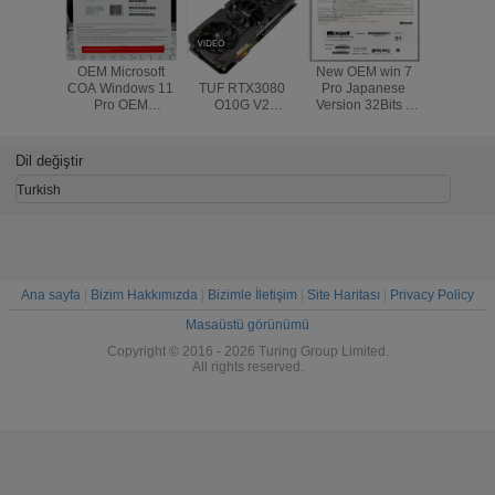
OEM Microsoft
Suitable for ASUS
New OEM win 7
USB3.0 C
COA Windows 11
TUF RTX3080
Pro Japanese
System So
Pro OEM
O10G V2
Version 32Bits x
32 / 64Bit
Perakende
GAMING LHR
64Bits Factory
Pro Retail
Kutusu 32 X 64 Bit
gaming agent live
Sealed Online
Activa
broadcast
Activation
Japanese 
Dil değiştir
Warranty
Turkish
Ana sayfa
|
Bizim Hakkımızda
|
Bizimle İletişim
|
Site Haritası
|
Privacy Policy
Masaüstü görünümü
Copyright © 2016 - 2026 Turing Group Limited.
All rights reserved.