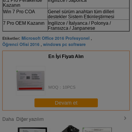
8.1 Pro Perakende
İngilizce / Japonca
Kazanın
Win 7 Pro COA
Genel sürüm anahtarı tüm dilleri
destekler Sistem Etkinleştirmesi
7 Pro OEM Kazanın
İngilizce / İtalyanca / Polonya /
Fransızca / Janpanese
Microsoft Office 2016 Profesyonel
Etiketler:
,
Öğrenci Ofisi 2016
windows pc software
,
En İyi Fiyatı Alın
MOQ：
10PCS
Devam et
Diğer yazılım
Daha