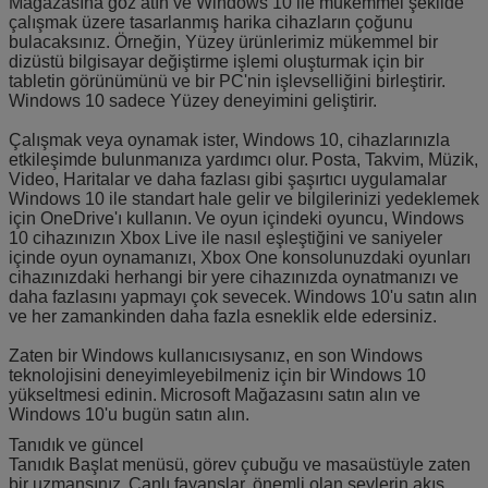
Mağazasına göz atın ve Windows 10 ile mükemmel şekilde
çalışmak üzere tasarlanmış harika cihazların çoğunu
bulacaksınız. Örneğin, Yüzey ürünlerimiz mükemmel bir
dizüstü bilgisayar değiştirme işlemi oluşturmak için bir
tabletin görünümünü ve bir PC'nin işlevselliğini birleştirir.
Windows 10 sadece Yüzey deneyimini geliştirir.
Çalışmak veya oynamak ister, Windows 10, cihazlarınızla
etkileşimde bulunmanıza yardımcı olur.
Posta, Takvim, Müzik,
Video, Haritalar ve daha fazlası gibi şaşırtıcı uygulamalar
Windows 10 ile standart hale gelir ve bilgilerinizi yedeklemek
için OneDrive'ı kullanın.
Ve oyun içindeki oyuncu, Windows
10 cihazınızın Xbox Live ile nasıl eşleştiğini ve saniyeler
içinde oyun oynamanızı, Xbox One konsolunuzdaki oyunları
cihazınızdaki herhangi bir yere cihazınızda oynatmanızı ve
daha fazlasını yapmayı çok sevecek.
Windows 10'u satın alın
ve her zamankinden daha fazla esneklik elde edersiniz.
Zaten bir Windows kullanıcısıysanız, en son Windows
teknolojisini deneyimleyebilmeniz için bir Windows 10
yükseltmesi edinin.
Microsoft Mağazasını satın alın ve
Windows 10'u bugün satın alın.
Tanıdık ve güncel
Tanıdık Başlat menüsü, görev çubuğu ve masaüstüyle zaten
bir uzmansınız.
Canlı fayanslar, önemli olan şeylerin akış