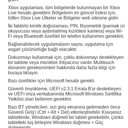
Xbox uygulaması, tüm bölgelerde bulunmayan bir Xbox
Live hesabı gerektirir.
Bölgelerin en güncel listesi için,
lütfen Xbox Live Ülkeler ve Bölgeler web sitesine gidin
İki faktörlü kimlik doğrulaması, PIN, Biyometrik (parmak izi
okuyucusu veya aydınlatılmış kızılötesi kamera) veya Wi-
Fi veya Bluetooth özellikli bir telefon kullanımını gerektirir.
Bağlanabilecek uygulamaların sayısı, uygulama için
Mesaj bırakın
asgari çözünürlüğe bağlı olacaktır.
Dokunmayı kullanmak için, çoklu dokunmayı destekleyen
Sizi yakında arayacağız!
bir tablete veya monitöre ihtiyacınız vardır.
Multitouch
donanım gereksinimleri hakkında daha fazla bilgi için
buraya tıklayın.
Bazı özellikler için Microsoft hesabı gerekli.
Güvenli önyükleme, UEFI v2.3.1 Errata B'yi destekleyen
ve UEFI imza veritabanında Microsoft Windows Sertifika
Yetkilisi olan bellenim gerektirir.
Bazı BT yöneticileri, sizi giriş ekranına getirmeden önce
Güvenli Giriş'i (Ctrl + Alt + Del) etkinleştirebilir.
Klavyesiz
tabletlerde, Windows düğmeli bir tablet gerekebilir, çünkü
tabletteki tuş birleşimi Windows düğmesi + Güç
düğmesidir.