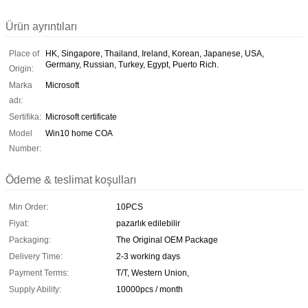
Ürün ayrıntıları
Place of
HK, Singapore, Thailand, Ireland, Korean, Japanese, USA,
Germany, Russian, Turkey, Egypt, Puerto Rich.
Origin:
Marka
Microsoft
adı:
Sertifika:
Microsoft certificate
Model
Win10 home COA
Number:
Ödeme & teslimat koşulları
Min Order:
10PCS
Fiyat:
pazarlık edilebilir
Packaging:
The Original OEM Package
Delivery Time:
2-3 working days
Payment Terms:
T/T, Western Union,
Supply Ability:
10000pcs / month