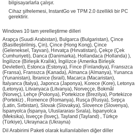
bilgisayarlarla çalışır.
Cihaz şifrelemesi, InstantGo ve TPM 2.0 özellikli bir PC
gerektirir.
Windows 10 tam yerelleştirme dilleri
Arapça (Suudi Arabistan), Bulgarca (Bulgaristan), Çince
(Basitleştirilmiş, Çin), Çince (Hong Kong), Çince
(Geleneksel, Tayvan), Hırvatça (Hırvatistan), Çekçe (Çek
Cumhuriyeti), Danca (Danimarka), Hollandaca (Hollanda) ),
İngilizce (Birleşik Krallık), İngilizce (Amerika Birleşik
Devletleri), Estonca (Estonya), Fince (Finlandiya), Fransızca
(Fransa), Fransızca (Kanada), Almanca (Almanya), Yunanca
(Yunanistan), İbranice (İsrail), Macarca (Macaristan),
İtalyanca (İtalya), Japonca (Japonya), Korece (Kore), Letonya
(Letonya), Litvanyaca (Litvanya), Norveççe, Bokmål
(Norveç), Lehçe (Polonya), Portekizce (Brezilya), Portekizce
(Portekiz) , Romence (Romanya), Rusça (Rusya), Sırpça
(Latin, Sırbistan), Slovak (Slovakya), Slovence (Slovenya),
İspanyolca (İspanya, Uluslararası Sırala), İspanyolca
(Meksika), İsveççe (İsveç), Tayland (Tayland) , Türkçe
(Türkiye), Ukraynaca (Ukrayna)
Dil Arabirimi Paketi olarak kullanılabilen diğer diller