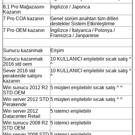
8.1 Pro Mağazasını
İngilizce / Japonca
Kazanın
7 Pro COA kazanın
Genel sürüm anahtarı tüm dilleri
destekler Sistem Etkinleştirme
7 Pro OEM kazanın
İngilizce / İtalyanca / Polonya /
Fransızca / Janpanese
Sunucu kazanmak
Erişim
Sunucu kazanmak
10 KULLANICI erişilebilir sıcak satış ^
2016 std oem
^
Sever 2016 std
10 KULLANICI erişilebilir sıcak satış ^
perakende satışını
^
kazanın
Win sunucu 2012 R2
5 müşteri erişilebilir sıcak satış ^ ^
STD OEM
Win server 2012 STD
5 müşteri erişilebilir sıcak satış ^ ^
Perakende
Win server 2012
5 istemci erişilebilir
Datacenter Retail
Win sunucu 2008 R2
5 istemci erişilebilir
STD OEM
Win server 2008 STD
5 istemci erişilebilir