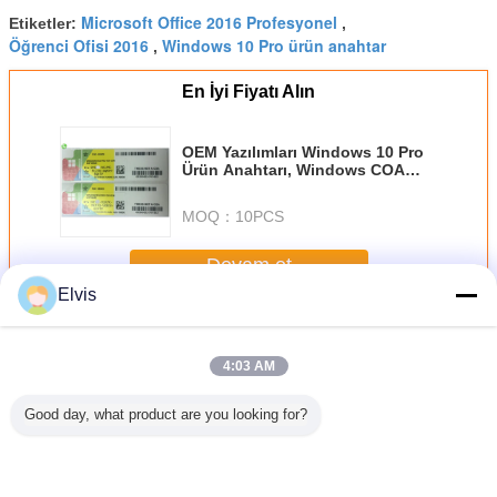
Microsoft Office 2016 Profesyonel
Etiketler:
,
Öğrenci Ofisi 2016
Windows 10 Pro ürün anahtar
,
En İyi Fiyatı Alın
OEM Yazılımları Windows 10 Pro
Ürün Anahtarı, Windows COA
Etiket Ana Sayfa / Pro Lisans
1607 Sürüm Aktivasyonu
MOQ：
10PCS
Devam et
Elvis
Diğer yazılım
Daha
4:03 AM
Good day, what product are you looking for?
OEM Microsoft
Suitable for ASUS
New OEM win 7
USB3.0 C
COA Windows 11
TUF RTX3080
Pro Japanese
System So
Pro OEM
O10G V2
Version 32Bits x
32 / 64Bit