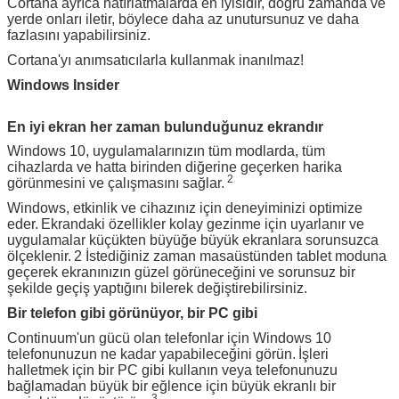
Cortana ayrıca hatırlatmalarda en iyisidir, doğru zamanda ve
yerde onları iletir, böylece daha az unutursunuz ve daha
fazlasını yapabilirsiniz.
Cortana'yı anımsatıcılarla kullanmak inanılmaz!
Windows Insider
En iyi ekran her zaman bulunduğunuz ekrandır
Windows 10, uygulamalarınızın tüm modlarda, tüm
cihazlarda ve hatta birinden diğerine geçerken harika
2
görünmesini ve çalışmasını sağlar.
Windows, etkinlik ve cihazınız için deneyiminizi optimize
eder.
Ekrandaki özellikler kolay gezinme için uyarlanır ve
uygulamalar küçükten büyüğe büyük ekranlara sorunsuzca
ölçeklenir.
2 İstediğiniz zaman masaüstünden tablet moduna
geçerek ekranınızın güzel görüneceğini ve sorunsuz bir
şekilde geçiş yaptığını bilerek değiştirebilirsiniz.
Bir telefon gibi görünüyor, bir PC gibi
Continuum'un gücü olan telefonlar için Windows 10
telefonunuzun ne kadar yapabileceğini görün.
İşleri
halletmek için bir PC gibi kullanın veya telefonunuzu
bağlamadan büyük bir eğlence için büyük ekranlı bir
3