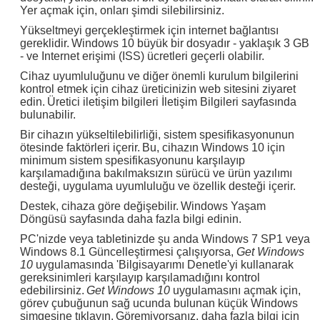
Yer açmak için, onları şimdi silebilirsiniz.
Yükseltmeyi gerçekleştirmek için internet bağlantısı
gereklidir.
Windows 10 büyük bir dosyadır - yaklaşık 3 GB
- ve Internet erişimi (ISS) ücretleri geçerli olabilir.
Cihaz uyumluluğunu ve diğer önemli kurulum bilgilerini
kontrol etmek için cihaz üreticinizin web sitesini ziyaret
edin.
Üretici iletişim bilgileri İletişim Bilgileri sayfasında
bulunabilir.
Bir cihazın yükseltilebilirliği, sistem spesifikasyonunun
ötesinde faktörleri içerir.
Bu, cihazın Windows 10 için
minimum sistem spesifikasyonunu karşılayıp
karşılamadığına bakılmaksızın sürücü ve ürün yazılımı
desteği, uygulama uyumluluğu ve özellik desteği içerir.
Destek, cihaza göre değişebilir.
Windows Yaşam
Döngüsü sayfasında daha fazla bilgi edinin.
PC'nizde veya tabletinizde şu anda Windows 7 SP1 veya
Windows 8.1 Güncelleştirmesi çalışıyorsa,
Get Windows
10
uygulamasında 'Bilgisayarımı Denetle'yi kullanarak
gereksinimleri karşılayıp karşılamadığını kontrol
edebilirsiniz.
Get Windows 10
uygulamasını açmak için,
görev çubuğunun sağ ucunda bulunan küçük Windows
simgesine tıklayın.
Göremiyorsanız, daha fazla bilgi için