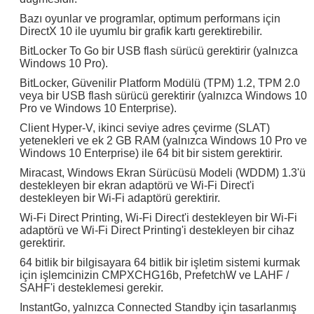
Bazı oyunlar ve programlar, optimum performans için
DirectX 10 ile uyumlu bir grafik kartı gerektirebilir.
BitLocker To Go bir USB flash sürücü gerektirir (yalnızca
Windows 10 Pro).
Sunmak
BitLocker, Güvenilir Platform Modülü (TPM) 1.2, TPM 2.0
veya bir USB flash sürücü gerektirir (yalnızca Windows 10
Pro ve Windows 10 Enterprise).
Client Hyper-V, ikinci seviye adres çevirme (SLAT)
yetenekleri ve ek 2 GB RAM (yalnızca Windows 10 Pro ve
Windows 10 Enterprise) ile 64 bit bir sistem gerektirir.
Miracast, Windows Ekran Sürücüsü Modeli (WDDM) 1.3'ü
destekleyen bir ekran adaptörü ve Wi-Fi Direct'i
destekleyen bir Wi-Fi adaptörü gerektirir.
Wi-Fi Direct Printing, Wi-Fi Direct'i destekleyen bir Wi-Fi
adaptörü ve Wi-Fi Direct Printing'i destekleyen bir cihaz
gerektirir.
64 bitlik bir bilgisayara 64 bitlik bir işletim sistemi kurmak
için işlemcinizin CMPXCHG16b, PrefetchW ve LAHF /
SAHF'i desteklemesi gerekir.
InstantGo, yalnızca Connected Standby için tasarlanmış