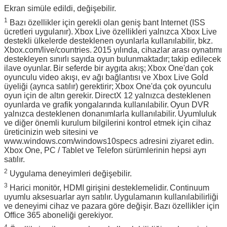
Ekran simüle edildi, değişebilir.
1
Bazı özellikler için gerekli olan geniş bant Internet (ISS
ücretleri uygulanır).
Xbox Live özellikleri yalnızca Xbox Live
destekli ülkelerde desteklenen oyunlarla kullanılabilir, bkz.
Xbox.com/live/countries.
2015 yılında, cihazlar arası oynatımı
destekleyen sınırlı sayıda oyun bulunmaktadır;
takip edilecek
ilave oyunlar.
Bir seferde bir aygıta akış;
Xbox One'dan çok
oyunculu video akışı, ev ağı bağlantısı ve Xbox Live Gold
üyeliği (ayrıca satılır) gerektirir;
Xbox One'da çok oyunculu
oyun için de altın gerekir.
DirectX 12 yalnızca desteklenen
oyunlarda ve grafik yongalarında kullanılabilir.
Oyun DVR
yalnızca desteklenen donanımlarla kullanılabilir.
Uyumluluk
ve diğer önemli kurulum bilgilerini kontrol etmek için cihaz
üreticinizin web sitesini ve
www.windows.com/windows10specs adresini ziyaret edin.
Xbox One, PC / Tablet ve Telefon sürümlerinin hepsi ayrı
satılır.
2
Uygulama deneyimleri değişebilir.
3
Harici monitör, HDMI girişini desteklemelidir.
Continuum
uyumlu aksesuarlar ayrı satılır.
Uygulamanın kullanılabilirliği
ve deneyimi cihaz ve pazara göre değişir.
Bazı özellikler için
Office 365 aboneliği gerekiyor.
4