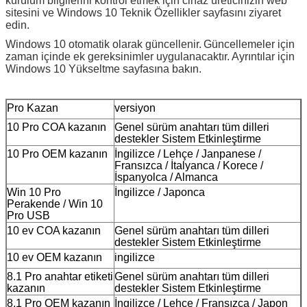
kurulum bilgilerini kontrol etmek için cihaz üreticinizin web
sitesini ve Windows 10 Teknik Özellikler sayfasını ziyaret
edin.
Windows 10 otomatik olarak güncellenir.
Güncellemeler için
zaman içinde ek gereksinimler uygulanacaktır.
Ayrıntılar için
Windows 10 Yükseltme sayfasına bakın.
Pro Kazan
versiyon
10 Pro COA kazanın
Genel sürüm anahtarı tüm dilleri
destekler Sistem Etkinleştirme
10 Pro OEM kazanın
İngilizce / Lehçe / Janpanese /
Fransızca / İtalyanca / Korece /
İspanyolca / Almanca
Win 10 Pro
İngilizce / Japonca
Perakende / Win 10
Pro USB
10 ev COA kazanın
Genel sürüm anahtarı tüm dilleri
destekler Sistem Etkinleştirme
10 ev OEM kazanın
ingilizce
8.1 Pro anahtar etiketi
Genel sürüm anahtarı tüm dilleri
kazanın
destekler Sistem Etkinleştirme
8.1 Pro OEM kazanın
İngilizce / Lehçe / Fransızca / Japon