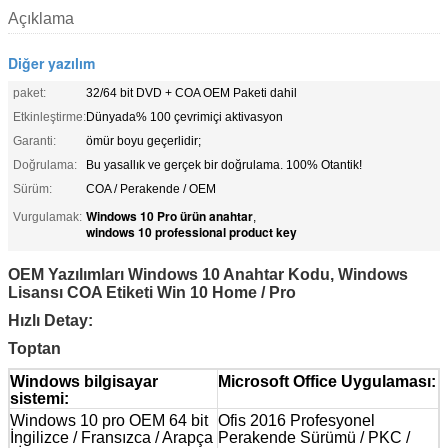
Açıklama
Diğer yazılım
paket:
32/64 bit DVD + COA OEM Paketi dahil
Etkinleştirme:
Dünyada% 100 çevrimiçi aktivasyon
Garanti:
ömür boyu geçerlidir;
Doğrulama:
Bu yasallık ve gerçek bir doğrulama. 100% Otantik!
Sürüm:
COA / Perakende / OEM
Windows 10 Pro ürün anahtar
Vurgulamak:
,
windows 10 professional product key
OEM Yazılımları Windows 10 Anahtar Kodu, Windows
Lisansı COA Etiketi Win 10 Home / Pro
Hızlı Detay:
Toptan
Windows bilgisayar
Microsoft Office Uygulaması:
sistemi:
Windows 10 pro OEM 64 bit
Ofis 2016 Profesyonel
İngilizce / Fransızca / Arapça
Perakende Sürümü / PKC /