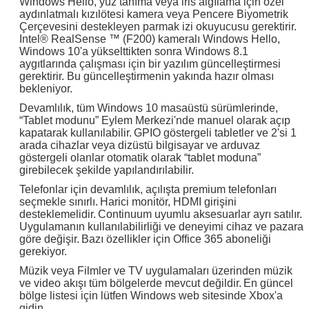
Windows Hello, yüz tanıma veya iris algılama için özel
aydınlatmalı kızılötesi kamera veya Pencere Biyometrik
Çerçevesini destekleyen parmak izi okuyucusu gerektirir.
Intel® RealSense ™ (F200) kameralı Windows Hello,
Windows 10'a yükselttikten sonra Windows 8.1
aygıtlarında çalışması için bir yazılım güncelleştirmesi
gerektirir. Bu güncelleştirmenin yakında hazır olması
bekleniyor.
Devamlılık, tüm Windows 10 masaüstü sürümlerinde,
“Tablet modunu” Eylem Merkezi'nde manuel olarak açıp
kapatarak kullanılabilir.
GPIO göstergeli tabletler ve 2'si 1
arada cihazlar veya dizüstü bilgisayar ve arduvaz
göstergeli olanlar otomatik olarak “tablet moduna”
girebilecek şekilde yapılandırılabilir.
Telefonlar için devamlılık, açılışta premium telefonları
seçmekle sınırlı.
Harici monitör, HDMI girişini
desteklemelidir.
Continuum uyumlu aksesuarlar ayrı satılır.
Uygulamanın kullanılabilirliği ve deneyimi cihaz ve pazara
göre değişir.
Bazı özellikler için Office 365 aboneliği
gerekiyor.
Müzik veya Filmler ve TV uygulamaları üzerinden müzik
ve video akışı tüm bölgelerde mevcut değildir.
En güncel
bölge listesi için lütfen Windows web sitesinde Xbox'a
gidin.