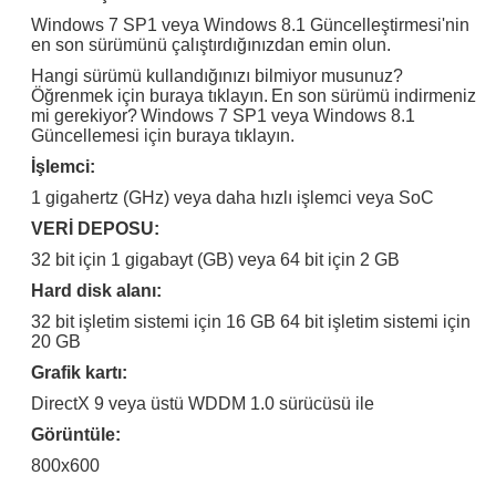
/ İspanyolca / Diğer
PKC / USB / OEM / COA Etiket
Windows 7 SP1 veya Windows 8.1 Güncelleştirmesi'nin
SQL Server 2008 R2
Adobe Photoshop CS6
en son sürümünü çalıştırdığınızdan emin olun.
Perakende Sürümü / Arapça
Standart Perakende Sürüm /
/ İspanyolca / Diğer
PKC / USB / OEM / COA Etiket
Hangi sürümü kullandığınızı bilmiyor musunuz?
Windows Server 2008
Adobe Photoshop CS6
Öğrenmek için buraya tıklayın.
En son sürümü indirmeniz
Enterprise Perakende
Standart Perakende Sürüm /
mi gerekiyor?
Windows 7 SP1 veya Windows 8.1
Sürümü / Arapça / İspanyolca
PKC / USB / OEM / COA Etiket
Güncellemesi için buraya tıklayın.
/ Diğer
İşlemci:
Windows Server 2012 Std
Adobe Photoshop CS6
Perakende Sürümü / Arapça
Standart Perakende Sürüm /
1 gigahertz (GHz) veya daha hızlı işlemci veya SoC
/ İspanyolca / Diğer
PKC / USB / OEM / COA Etiket
VERİ DEPOSU:
Windows Server 2012 Std
Adobe Photoshop CS6
Perakende Sürümü / Arapça
Standart Perakende Sürüm /
32 bit için 1 gigabayt (GB) veya 64 bit için 2 GB
/ İspanyolca / Diğer
PKC / USB / OEM / COA Etiket
Hard disk alanı:
32 bit işletim sistemi için 16 GB 64 bit işletim sistemi için
20 GB
Grafik kartı:
DirectX 9 veya üstü WDDM 1.0 sürücüsü ile
Görüntüle:
800x600