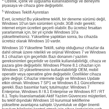
Özellik, içerik ve uygulama kullanılabilirliği ve deneyimi
piyasaya ve cihaza göre değişebilir.
5
Windows Teklifi Ayrıntıları
Evet, ücretsiz!
Bu yükseltme teklifi, bir deneme sürümü değil,
Windows 10'un tam sürümleri içindir.
3GB indir gerekli;
internet erişim ücretleri geçerli olabilir.
Bu ücretsiz fırsattan
yararlanmak için, bir yıl içinde Windows 10'a
yükseltmelisiniz.
Yükseltme yaptıktan sonra, bu cihazda
ücretsiz olarak Windows 10 vardır.
Windows 10 Yükseltme Teklifi, sahip olduğunuz cihazlar da
dahil olmak üzere nitelikli ve orijinal Windows 7 ve Windows
8.1 cihazları için geçerlidir.
Bazı donanım / yazılım
gereksinimleri geçerlidir ve özellik kullanılabilirliği, cihaza ve
pazara göre değişebilir.
Windows Phone 8.1 cihazları için
Windows 10 yükseltmesinin kullanılabilirliği OEM, mobil
operatör veya operatöre göre değişebilir.
Özellikler cihaza
göre değişir.
Cihazlar internete bağlı ve Windows Update
etkin olmalı.
Windows 7 SP1 ve Windows 8.1 Güncellemesi
gerekli.
Bazı basımlar hariç tutulmuştur: Windows 7
Enterprise, Windows 8 / 8.1 Enterprise ve Windows RT / RT
8.1.
Toplu lisanslamadaki Aktif Yazılım Güvencesi müşterileri,
bu teklif dışındaki Windows 10 kurumsal tekliflerine
yükseltme avantajına sahiptir.
Uyumluluk ve diğer önemli