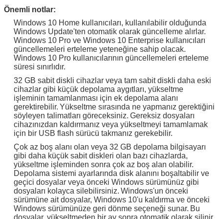
Önemli notlar:
Windows 10 Home kullanıcıları, kullanılabilir olduğunda
Windows Update'ten otomatik olarak güncelleme alırlar.
Windows 10 Pro ve Windows 10 Enterprise kullanıcıları
güncellemeleri erteleme yeteneğine sahip olacak.
Windows 10 Pro kullanıcılarının güncellemeleri erteleme
süresi sınırlıdır.
32 GB sabit diskli cihazlar veya tam sabit diskli daha eski
cihazlar gibi küçük depolama aygıtları, yükseltme
işleminin tamamlanması için ek depolama alanı
gerektirebilir.
Yükseltme sırasında ne yapmanız gerektiğini
söyleyen talimatları göreceksiniz.
Gereksiz dosyaları
cihazınızdan kaldırmanız veya yükseltmeyi tamamlamak
için bir USB flash sürücü takmanız gerekebilir.
Çok az boş alanı olan veya 32 GB depolama bilgisayarı
gibi daha küçük sabit diskleri olan bazı cihazlarda,
yükseltme işleminden sonra çok az boş alan olabilir.
Depolama sistemi ayarlarında disk alanını boşaltabilir ve
geçici dosyalar veya önceki Windows sürümünüz gibi
dosyaları kolayca silebilirsiniz.
Windows'un önceki
sürümüne ait dosyalar, Windows 10'u kaldırma ve önceki
Windows sürümünüze geri dönme seçeneği sunar.
Bu
dosyalar, yükseltmeden bir ay sonra otomatik olarak silinir.