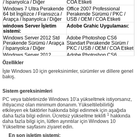
/ İspanyolca / Diğer
COA Etiketi
Windows 7 Ultra Perakende
Office 2007 Professional
64 bit İngilizce / Fransızca /
Perakende Sürümü / PKC /
Arapça / İspanyolca / Diğer
USB / OEM / COA Etiketi
windows Server İşletim
Adobe Grahic Uygulaması:
sistemi:
Windows Server 2012 Std
Adobe Photoshop CS6
Perakende Sürümü / Arapça
Standart Perakende Sürüm /
/ İspanyolca / Diğer
PKC / USB / OEM / COA Etiket
Windows Server 2012
Adobe Photoshop CS6
Veritabanı Perakende
Genişletilmiş Perakende
Özellikler
Sürümü / Arapça / İspanyolca
Sürüm / PKC / USB / OEM /
/ Diğer
COA Etiketi
İşte Windows 10 için gereksinimler, sürümler ve dillere genel
bakış.
Windows Server 2012 R2
Adobe Photoshop CC
OEM Sürümü / Arapça /
Perakende Sürümü / PKC /
İspanyolca / Diğer
USB / OEM / COA Etiketi
Sistem gereksinimleri
Windows Server 2008 Std
Adobe Photoshop CS6
PC veya tabletinizde Windows 10'a yükseltmek istiyorsanız,
Perakende Sürümü / Arapça
Standart Perakende Sürüm /
ihtiyacınız olan minimum donanım.
/ İspanyolca / Diğer
PKC / USB / OEM / COA Etiket
Yükseltilebilirliği
etkileyen ek faktörler hakkında bilgi edinmek için aşağıda
Windows Server 2008 R2
Adobe Photoshop CS6
1
daha fazla bilgi edinin.
Ücretsiz yükseltme teklifi
hakkında
OEM Sürümü / Arapça /
Standart Perakende Sürüm /
daha fazla bilgi için, lütfen ayrıntılar için Windows 10
İspanyolca / Diğer
PKC / USB / OEM / COA Etiket
Yükseltme sayfasını ziyaret edin.
Windows Server 2008 R2
Adobe Photoshop CS6
Perakende Sürümü / Arapça
Standart Perakende Sürüm /
En son işletim sistemi: