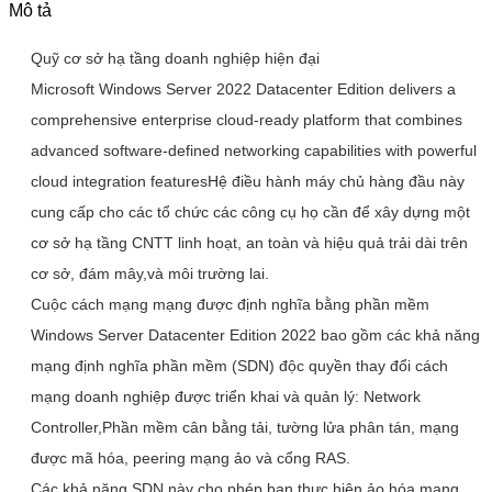
Mô tả
Quỹ cơ sở hạ tầng doanh nghiệp hiện đại
Microsoft Windows Server 2022 Datacenter Edition delivers a
comprehensive enterprise cloud-ready platform that combines
advanced software-defined networking capabilities with powerful
cloud integration featuresHệ điều hành máy chủ hàng đầu này
cung cấp cho các tổ chức các công cụ họ cần để xây dựng một
cơ sở hạ tầng CNTT linh hoạt, an toàn và hiệu quả trải dài trên
cơ sở, đám mây,và môi trường lai.
Cuộc cách mạng mạng được định nghĩa bằng phần mềm
Windows Server Datacenter Edition 2022 bao gồm các khả năng
mạng định nghĩa phần mềm (SDN) độc quyền thay đổi cách
mạng doanh nghiệp được triển khai và quản lý: Network
Controller,Phần mềm cân bằng tải, tường lửa phân tán, mạng
được mã hóa, peering mạng ảo và cổng RAS.
Các khả năng SDN này cho phép bạn thực hiện ảo hóa mạng,