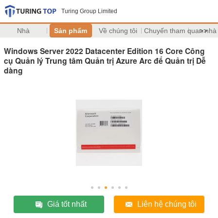
Turing Group Limited
Nhà
Sản phẩm
Về chúng tôi
Chuyến tham quan nhà
>>
Windows Server 2022 Datacenter Edition 16 Core Công
cụ Quản lý Trung tâm Quản trị Azure Arc để Quản trị Dễ
dàng
Giá tốt nhất
Liên hệ chúng tôi