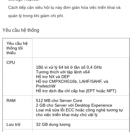
Cách tiếp cận siêu hội tụ này đơn giản hóa việc triển khai và
quản lý trong khi giảm chi phí.
Yêu cầu hệ thống
Yêu cầu hệ
thống tối
thiểu
CPU
1Bộ vi xử lý 64 bit ở tần số 0,4 GHz
Tương thích với tập lệnh x64
Hỗ trợ NX và DEP
Hỗ trợ CMPXCHG16b, LAHF/SAHF, và
PrefetchW
Hỗ trợ dịch địa chỉ cấp hai (EPT hoặc NPT)
RAM
512 MB cho Server Core
2 GB cho Server với Desktop Experience
Loại mã sửa lỗi ECC hoặc công nghệ tương tự
cho việc triển khai máy chủ vật lý
Lưu trữ
32 GB dung lượng