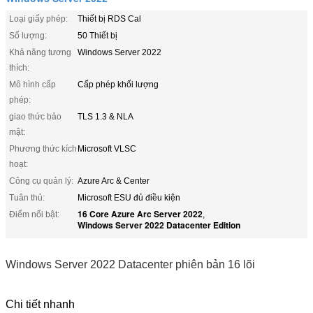
Loại giấy phép:
Thiết bị RDS Cal
Số lượng:
50 Thiết bị
Khả năng tương
Windows Server 2022
thích:
Mô hình cấp
Cấp phép khối lượng
phép:
giao thức bảo
TLS 1.3 & NLA
mật:
Phương thức kích
Microsoft VLSC
hoạt:
Công cụ quản lý:
Azure Arc & Center
Tuân thủ:
Microsoft ESU đủ điều kiện
16 Core Azure Arc Server 2022
Điểm nổi bật:
,
Windows Server 2022 Datacenter Edition
Windows Server 2022 Datacenter phiên bản 16 lõi
Chi tiết nhanh