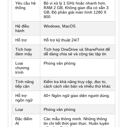
Yêu cầu hệ
Bộ vi xử lý 1 GHz hoặc nhanh hơn,
thống
RAM 2 GB, Không gian đĩa có sẵn 3
GB, Độ phân giải màn hình 1280 X
800
Hệ điều
Windows, MacOS
hành
Hỗ trợ
Hỗ trợ kỹ thuật 24/7
Tích hợp
Tích hợp OneDrive và SharePoint để
đám mây
dễ dàng chia sẻ và cộng tác tập tin
Loại
Phòng văn phòng
Để lại lời nhắn
chương
trình
Chúng tôi sẽ gọi lại cho bạn sớm!
Tính năng
Kiểm tra khả năng truy cập, đọc to,
tiếp cận
cách cách văn bản và nhiều thứ khác
Hỗ trợ
40+ Ngôn ngữ giao diện người dùng.
ngôn ngữ
Loại
Phòng văn phòng
Đặc điểm
Các mẫu thông minh. Những thông
AI
tin chi tiết thời gian thực. Huấn luyện