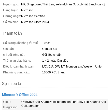
Nguồn gốc:
HK, Singapore, Thái Lan, Ireland, Hàn Quốc, Nhật Bản, Hoa Kỳ
Hàng hiệu:
Microsoft
Chứng nhận:
Microsoft Certified
Số mô hình:
Microsoft Office 2024
Thanh toán
Số lượng đặt hàng tối thiểu:
10pcs
Giá bán:
Contact Us
chi tiết đóng gói:
Gói tiêu chuẩn
Thời gian giao hàng:
1 ~ 2 ngày làm việc
Điều khoản thanh toán:
L/C, D/A, D/P, T/T, Moneygram, Western Union
Khả năng cung cấp:
10000 PC / tháng
Sự miêu tả
Microsoft Office 2024
Cloud
OneDrive And SharePoint Integration For Easy File Sharing And
Collaboration
Integration: