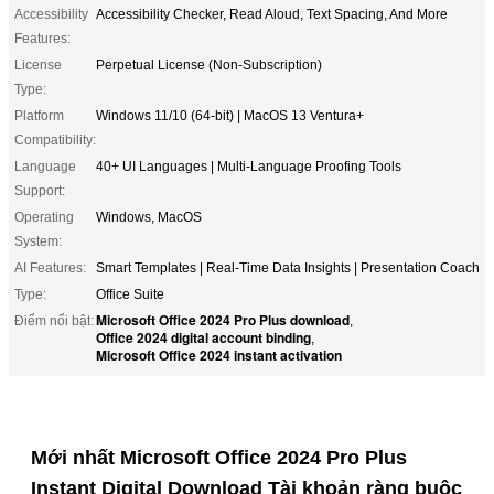
Accessibility
Accessibility Checker, Read Aloud, Text Spacing, And More
Features:
License
Perpetual License (Non-Subscription)
Type:
Platform
Windows 11/10 (64-bit) | MacOS 13 Ventura+
Compatibility:
Language
40+ UI Languages | Multi-Language Proofing Tools
Support:
Operating
Windows, MacOS
System:
AI Features:
Smart Templates | Real-Time Data Insights | Presentation Coach
Type:
Office Suite
Microsoft Office 2024 Pro Plus download
Điểm nổi bật:
,
Office 2024 digital account binding
,
Microsoft Office 2024 instant activation
Mới nhất Microsoft Office 2024 Pro Plus
Instant Digital Download Tài khoản ràng buộc