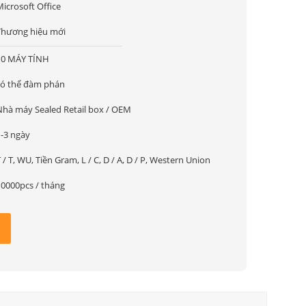
icrosoft Office
Thương hiệu mới
10 MÁY TÍNH
có thể đàm phán
Nhà máy Sealed Retail box / OEM
1-3 ngày
 / T, WU, Tiền Gram, L / C, D / A, D / P, Western Union
10000pcs / tháng