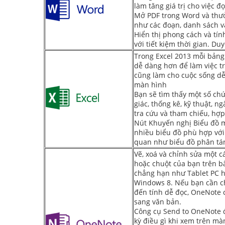
làm tăng giá trị cho việc đ
Mở PDF trong Word và thư
như các đoạn, danh sách v
Hiển thị phong cách và tí
với tiết kiệm thời gian. D
Trong Excel 2013 mỗi bảng 
dễ dàng hơn để làm việc tr
cũng làm cho cuộc sống dễ
màn hình
Bạn sẽ tìm thấy một số chứ
giác, thống kê, kỹ thuật, n
tra cứu và tham chiếu, hợp
Nút Khuyến nghị Biểu đồ m
nhiều biểu đồ phù hợp với 
quan như biểu đồ phân tá
Vẽ, xoá và chỉnh sửa một c
hoặc chuột của bạn trên bấ
chẳng hạn như Tablet PC 
Windows 8. Nếu bạn cần chi
đến tính dễ đọc, OneNote c
sang văn bản.
Công cụ Send to OneNote đ
kỳ điều gì khi xem trên m