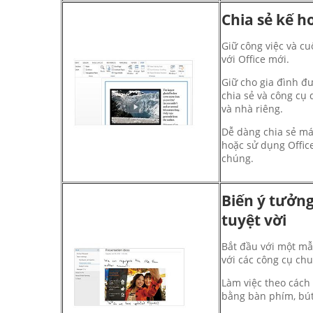
Chia sẻ kế h
Giữ công việc và c
với Office mới.
Giữ cho gia đình đư
chia sẻ và công cụ 
và nhà riêng.
Dễ dàng chia sẻ máy
hoặc sử dụng Offic
chúng.
Biến ý tưởng
tuyệt vời
Bắt đầu với một mẫ
với các công cụ chu
Làm việc theo các
bằng bàn phím, bú