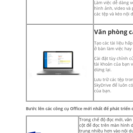
Làm việc dễ dàng v
hình ảnh, video và
các tệp và kéo nội 
Văn phòng c
Tạo các tài liệu h
ở bàn làm việc hay
Cài đặt tùy chỉnh c
tài khoản của bạn 
dừng lại.
Lưu trữ các tệp tr
SkyDrive để luôn có
của bạn.
Bước lên các công cụ Office mới nhất để phát triển
Trong chế độ đọc mới, văn 
cột để đọc trên màn hình 
trung nhiều hơn vào nội d