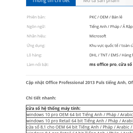
Thông tin chi tiết
Mô tả sản phẩm
Phiên bản:
PKC / OEM / Bán lẻ
Ngôn ngữ:
Tiếng Anh / Pháp / Ả Rập
Nhãn hiệu:
Microsoft
Ứng dụng:
Khu vực quốc tế / toàn 
Lô hàng:
DHL / TNT / EMS / Hàng
ms office pro
cửa sổ
Làm nổi bật:
,
Cập nhật Office Professional 2013 Puls tiếng Anh, O
Chi tiết nhanh:
cửa sổ hệ thống máy tính:
windows 10 pro OEM 64 bit Tiếng Anh / Pháp / Arabic
windows 10 pro Retail 64 bit Tiếng Anh / Pháp / Arabi
cửa sổ 8,1 cho OEM 64 bit Tiếng Anh / Pháp / Arabic /