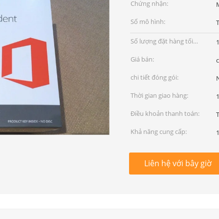
Chứng nhận:
M
Số mô hình:
Số lượng đặt hàng tối
thiểu:
Giá bán:
chi tiết đóng gói:
Thời gian giao hàng:
Điều khoản thanh toán:
T
Khả năng cung cấp:
Liên hệ với bây giờ