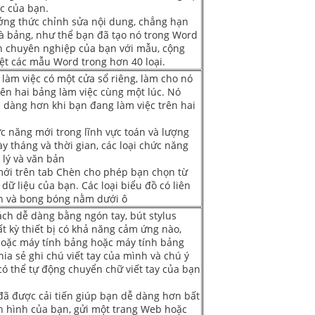
ọc của bạn.
ởng thức chỉnh sửa nội dung, chẳng hạn
à bảng, như thể bạn đã tạo nó trong Word
nh chuyên nghiệp của bạn với mẫu, cộng
uyệt các mẫu Word trong hơn 40 loại.
làm việc có một cửa sổ riêng, làm cho nó
ên hai bảng làm việc cùng một lúc. Nó
 dàng hơn khi bạn đang làm việc trên hai
c năng mới trong lĩnh vực toán và lượng
gày tháng và thời gian, các loại chức năng
 lý và văn bản
ới trên tab Chèn cho phép bạn chọn từ
dữ liệu của bạn. Các loại biểu đồ có liên
n và bong bóng nằm dưới ô
ách dễ dàng bằng ngón tay, bút stylus
t kỳ thiết bị có khả năng cảm ứng nào,
hoặc máy tính bảng hoặc máy tính bảng
a sẻ ghi chú viết tay của mình và chú ý
ó thể tự động chuyển chữ viết tay của bạn
ã được cải tiến giúp bạn dễ dàng hơn bất
àn hình của bạn, gửi một trang Web hoặc