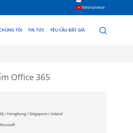
Vietnamese
 CHÚNG TÔI
TIN TỨC
YÊU CẦU ĐẶT GIÁ
ẩm Office 365
Mỹ / HongKong / Singapore / ireland
Microsoft