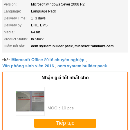
Version:
Microsoft windows Sever 2008 R2
Language:
Language Pack
Delivery Time:
1~3 days
Delivery by:
DHL, EMS
Media:
64 bit
Product Status:
In Stock
oem system builder pack
microsoft windows oem
Điểm nổi bật:
,
Microsoft Office 2016 chuyên nghiệp
thẻ:
,
Văn phòng sinh viên 2016
oem system builder pack
,
Nhận giá tốt nhất cho
MOQ：
10 pcs
Tiếp tục