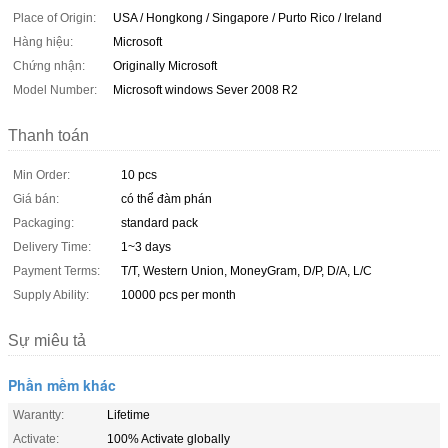
Place of Origin:
USA / Hongkong / Singapore / Purto Rico / Ireland
Hàng hiệu:
Microsoft
Chứng nhận:
Originally Microsoft
Model Number:
Microsoft windows Sever 2008 R2
Thanh toán
Min Order:
10 pcs
Giá bán:
có thể đàm phán
Packaging:
standard pack
Delivery Time:
1~3 days
Payment Terms:
T/T, Western Union, MoneyGram, D/P, D/A, L/C
Supply Ability:
10000 pcs per month
Sự miêu tả
Phần mềm khác
Warantty:
Lifetime
Activate:
100% Activate globally