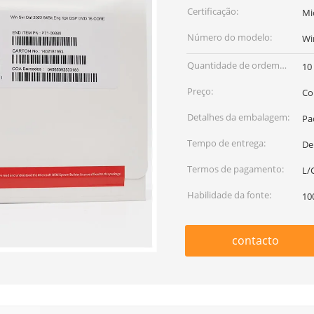
Certificação:
Mi
Número do modelo:
Wi
Quantidade de ordem
10
mínima:
Preço:
Co
Detalhes da embalagem:
Pa
Tempo de entrega:
De
Termos de pagamento:
L/
Habilidade da fonte:
10
contacto