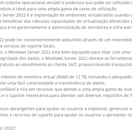
 sistema operacional versátil e poderoso que pode ser utilizado 
roduto é ideal para uma ampla gama de casos de utilização.
s Server 2022 é a implantação de ambientes virtualizados usando
e beneficiar das robustas capacidades de virtualização oferecidas
ca é no gerenciamento e administração de servidores.e infra-est
2022 pode ser convenientemente adquirido através de um revended
 serviços de suporte locais.
FS, o Windows Server 2022 está bem equipado para lidar com uma 
tegridade dos dados, o Windows Server 2022 oferece as ferramenta
ratuito ao atendimento ao cliente 24/7, proporcionando tranquili
e máximo de memória virtual (RAM) de 12 TB, tornando-o adequado
te uma fácil conectividade e transferência de dados.
onfiável e rico em recursos que atende a uma ampla gama de oca
e o suporte necessários para atender aos diversos requisitos de T
viços abrangentes para ajudar os usuários a implantar, gerenciar
nline, e recursos de suporte para ajudar os usuários a aproveitar
er 2022?