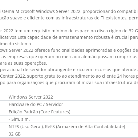
sistema Microsoft Windows Server 2022, proporcionando compatibil
ação suave e eficiente com as infraestruturas de TI existentes, pe
er 2022 tem um requisito mínimo de espaço no disco rígido de 32
cativos.Esta capacidade de armazenamento robusta é crucial par
imo do sistema.
s Server 2022 oferece funcionalidades aprimoradas e opções de lo
e as empresas que operam no mercado alemão possam cumprir as r
para as suas operações.
peracional de servidor abrangente e rico em recursos que atende
nter 2022, suporte gratuito ao atendimento ao cliente 24 horas po
po para organizações que procuram otimizar sua infraestrutura de
Windows Server 2022
Hardware do PC / Servidor
Edição Padrão (Core Features)
- Sim, sim.
NTFS (Uso Geral), ReFS (Armazém de Alta Confiabilidade)
32 GB