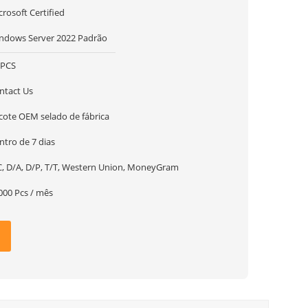
crosoft Certified
ndows Server 2022 Padrão
 PCS
ntact Us
cote OEM selado de fábrica
ntro de 7 dias
C, D/A, D/P, T/T, Western Union, MoneyGram
000 Pcs / mês