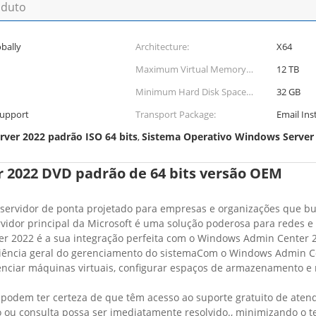
oduto
bally
Architecture:
X64
Maximum Virtual Memory
12 TB
(Ram) Limit:
Minimum Hard Disk Space
32 GB
Requirements:
Support
Transport Package:
Email Ins
er 2022 padrão ISO 64 bits
Sistema Operativo Windows Server
,
 2022 DVD padrão de 64 bits versão OEM
servidor de ponta projetado para empresas e organizações que b
ervidor principal da Microsoft é uma solução poderosa para redes 
r 2022 é a sua integração perfeita com o Windows Admin Center 2
ficiência geral do gerenciamento do sistemaCom o Windows Admin C
ciar máquinas virtuais, configurar espaços de armazenamento e mu
dem ter certeza de que têm acesso ao suporte gratuito de atendi
o ou consulta possa ser imediatamente resolvido., minimizando o