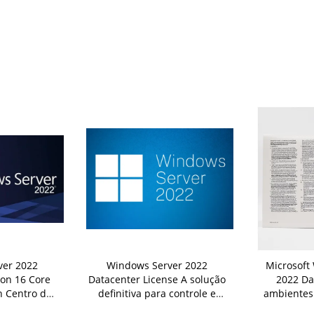
ver 2022
Windows Server 2022
Microsoft
ion 16 Core
Datacenter License A solução
2022 Da
n Centro de
definitiva para controle e
ambientes
amenta para
escalabilidade
100% de at