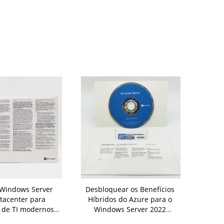
 Windows Server
Desbloquear os Benefícios
Microsoft 
tacenter para
Híbridos do Azure para o
2022 
 de TI modernos
Windows Server 2022
infraestrut
ivação online em
Datacenter Edition para
e econômica