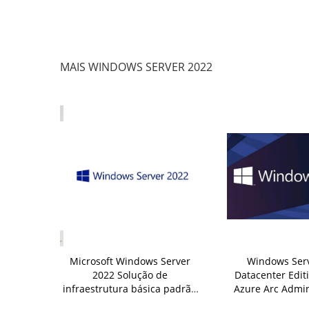
MAIS WINDOWS SERVER 2022
 Benefícios
Microsoft Windows Server
Windows Ser
ure para o
2022 Solução de
Datacenter Edit
ver 2022
infraestrutura básica padrão
Azure Arc Admi
ition para
e econômica com 2 direitos
Gestão de Ferr