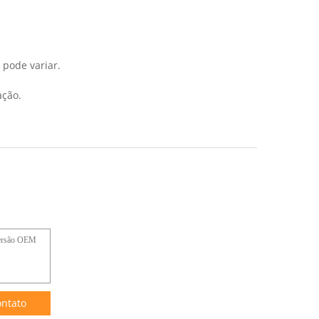
 pode variar.
ação.
ntato