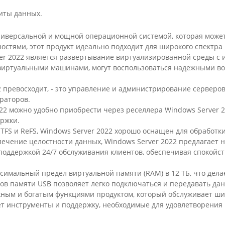
иты данных.
я универсальной и мощной операционной системой, которая може
остями, этот продукт идеально подходит для широкого спектра
r 2022 является развертывание виртуализированной среды с и
 виртуальными машинами, могут воспользоваться надежными в
2 превосходит, - это управление и администрирование серверо
раторов.
22 можно удобно приобрести через реселлера Windows Server 
ержки.
NTFS и ReFS, Windows Server 2022 хорошо оснащен для обработ
чение целостности данных, Windows Server 2022 предлагает 
 поддержкой 24/7 обслуживания клиентов, обеспечивая спокой
ксимальный предел виртуальной памяти (RAM) в 12 ТБ, что дел
ов памяти USB позволяет легко подключаться и передавать да
ежным и богатым функциями продуктом, который обслуживает ш
ет инструменты и поддержку, необходимые для удовлетворения