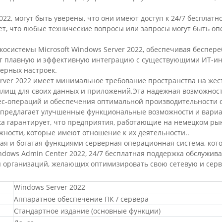
22, могут быть уверены, что они имеют доступ к 24/7 бесплат
ует, что любые технические вопросы или запросы могут быть о
экосистемы Microsoft Windows Server 2022, обеспечивая беспе
ает плавную и эффективную интеграцию с существующими ИТ-и
верных настроек.
ver 2022 имеет минимальное требование пространства на жестк
илищ для своих данных и приложений.Эта надежная возможнос
с-операций и обеспечения оптимальной производительности 
2 предлагает улучшенные функциональные возможности и вари
ка гарантирует, что предприятия, работающие на немецком рын
ности, которые имеют отношение к их деятельности..
сная и богатая функциями серверная операционная система, ко
dows Admin Center 2022, 24/7 бесплатная поддержка обслужив
я организаций, желающих оптимизировать свою сетевую и сер
Windows Server 2022
Аппаратное обеспечение ПК / сервера
Стандартное издание (основные функции)