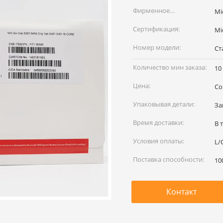
Фирменное
Mi
наименование:
Сертификация:
Mi
Номер модели:
Ст
Количество мин заказа:
10
Цена:
Co
Упаковывая детали:
За
Время доставки:
В 
Условия оплаты:
L/
Поставка способности:
10
Контакт