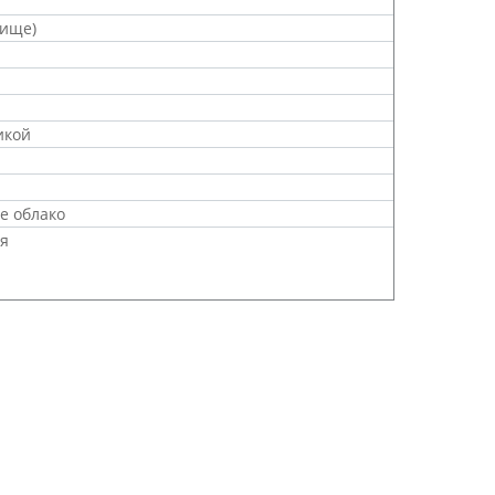
лище)
икой
е облако
ия