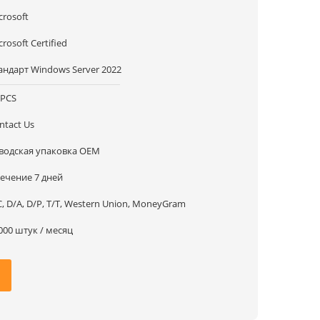
crosoft
crosoft Certified
андарт Windows Server 2022
 PCS
ntact Us
водская упаковка OEM
течение 7 дней
C, D/A, D/P, T/T, Western Union, MoneyGram
000 штук / месяц