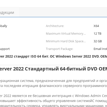
одукции
bally
Architecture:
X64
Maximum Virtual Memory
12 TB
(Ram) Limit:
Minimum Hard Disk Space
32 GB
Requirements:
Support
Transport Package:
Email Ins
er 2022 стандарт ISO 64 бит
ОС Windows Server 2022 DVD
OEM
,
,
erver 2022 Стандартный 64-битный DVD OE
операционная система, предназначенная для предприятий и ор
Эта последняя итерация флагманского серверного программного
r 2022 является ее бесшовная интеграция с Windows Admin Cen
повышает эффективность общего управления системойС помощь
зводительность сервера, управлять виртуальными машинами, н