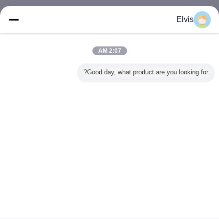
Elvis
2025-04-29
Key Differences ：Windows 11 Home VS
Windows 11 Pro
2:07 AM
Good day, what product are you looking for?
2025-03-06
Turing Technology Limited dedicated to
best Service on OEM Software Solution
غير اللغة
Arabic
منزل
|
حولنا
|
اتصل بنا
|
خريطة الموقع
|
Privacy Policy
منظر مكتبيّ
Copyright © 2016 - 2026 Turing Group Limited.
All rights reserved.