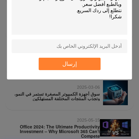
-0001-11-30
WIN7 برو آخرون فوز 8.1 برو النسخة الفرنسية
حرقة أون VENTE
2018-11-26
تقنية التشغيل المفيدة لنظام التشغيل Windows 10
إرسال
2025-03-06
سوق أجهزة الكمبيوتر المصغرة تستمر في النمو،
وتجذب المنتجات المختلفة المستهلكين
2025-05-15
Office 2024: The Ultimate Productivity
Investment – Why Microsoft 365 Can't
Compete