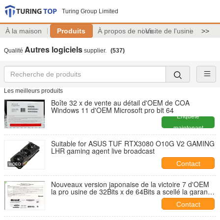
Turing Group Limited
À la maison
Produits
À propos de nous
Visite de l'usine
>>
Autres logiciels
Qualité
supplier.
(537)
Les meilleurs produits
Boîte 32 x de vente au détail d'OEM de COA
Windows 11 d'OEM Microsoft pro bit 64
Enquête
maintenant
Suitable for ASUS TUF RTX3080 O10G V2 GAMING
LHR gaming agent live broadcast
Contact
Nouveaux version japonaise de la victoire 7 d'OEM
la pro usine de 32Bits x de 64Bits a scellé la garantie
en ligne d'activation
Contact